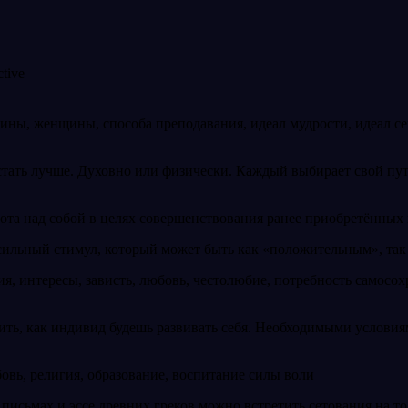
ы, женщины, способа преподавания, идеал мудрости, идеал семьи
 стать лучше. Духовно или физически. Каждый выбирает свой п
бота над собой в целях совершенствования ранее приобретённых
сильный стимул, который может быть как «положительным», так
я, интересы, зависть, любовь, честолюбие, потребность самосо
лить, как индивид будешь развивать себя. Необходимыми услови
овь, религия, образование, воспитание силы воли
 письмах и эссе древних греков можно встретить сетования на то