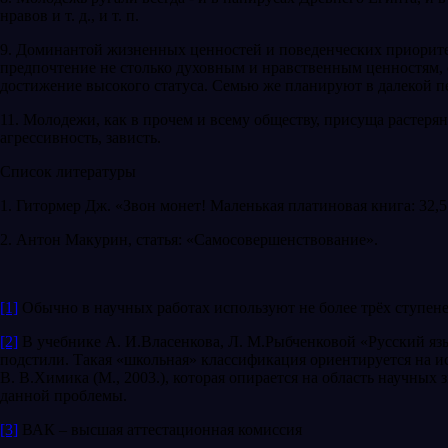
нравов и т. д., и т. п.
9. Доминантой жизненных ценностей и поведенческих приоритет
предпочтение не столько духовным и нравственным ценностям, 
достижение высокого статуса. Семью же планируют в далекой пе
11. Молодежи, как в прочем и всему обществу, присуща растер
агрессивность, зависть.
Список литературы
1. Гитормер Дж. «Звон монет! Маленькая платиновая книга: 32,5 с
2. Антон Макурин, статья: «Самосовершенствование».
[1]
Обычно в научных работах используют не более трёх ступене
[2]
В учебнике А. И.Власенкова, Л. М.Рыбченковой «Русский язы
подстили. Такая «школьная» классификация ориентируется на 
В. В.Химика (М., 2003.), которая опирается на область научных
данной проблемы.
[3]
ВАК – высшая аттестационная комиссия