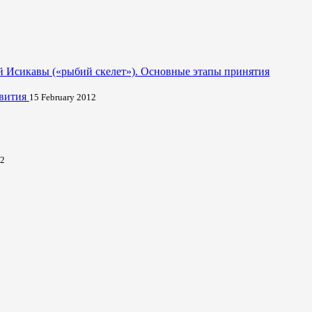
й Исикавы («рыбий скелет»). Основные этапы принятия
звития
15 February 2012
12