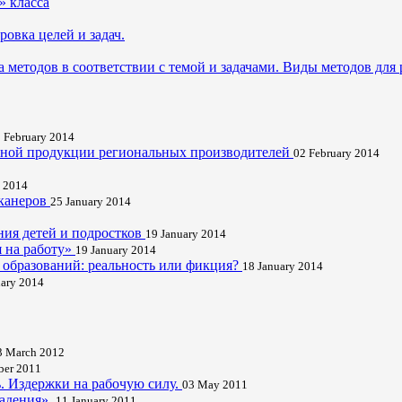
» класса
овка целей и задач.
 методов в соответствии с темой и задачами. Виды методов для
 February 2014
очной продукции региональных производителей
02 February 2014
y 2014
канеров
25 January 2014
ния детей и подростков
19 January 2014
я на работу»
19 January 2014
 образований: реальность или фикция?
18 January 2014
uary 2014
3 March 2012
ber 2011
. Издержки на рабочую силу.
03 May 2011
падения».
11 January 2011