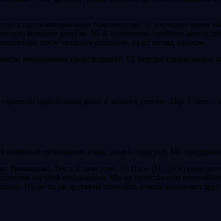
ов остается материальное благополучие. За последнее время на
сколько большим деньгам. 10. В отношении семейных ценностей 
рспективе, после создания успешной, на их взгляд, карьеры.
янность, непонимание происходящего. Ей нередко приписывают ж
тратегии привлечения денег и личного успеха» /Пер. с англ. – СП
й цифровой рубрикации: глава, раздел, параграф. Мы придержив
к: Грамматика. Текст. Стили речи. 10-11кл» (М., 2008) выделя
источники научной информации. Мы же представляем классифика
 знаний. Но ни та, ни другая не отменяют, а лишь дополняют др