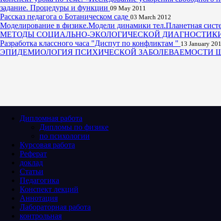
задание. Процедуры и функции
09 May 2011
Рассказ педагога о Ботаническом саде
03 March 2012
Моделирование в физике.Модели динамики тел.Планетная сист
МЕТОДЫ СОЦИАЛЬНО-ЭКОЛОГИЧЕСКОЙ ДИАГНОСТИКИ:
Разработка классного часа "Диспут по конфликтам "
13 January 20
ЭПИДЕМИОЛОГИЯ ПСИХИЧЕСКОЙ ЗАБОЛЕВАЕМОСТИ 
Дипломная работа
Дипломы по физике
по психологии
Курсовая работа
Реферат
доклад
Статьи
Педагогика
Конспект лекций
Аннотация
Лабораторная работа
контрольная