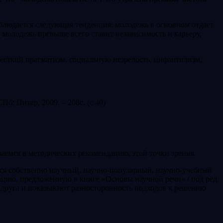
блюдается следующая тенденция: молодежь в основном отдает
молодежь превыше всего ставит независимость и карьеру,
есткий прагматизм, социальную незрелость, инфантилизм,
б: Питер, 2009. – 208с. (с 40)
аемся в методических рекомендациях этой точки зрения.
ются собственно научный, научно-популярный, научно-учебный
цию, предложенную в книге «Основы научной речи» / под ред.
уг друга и показывают разносторонность подходов к решению