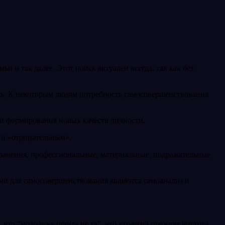
 и так далее. Этот поиск актуален всегда, так как без
уть. К некоторым людям потребность самосовершенствования
 и формирования новых качеств личности.
 и «отрицательным».
хранения, профессиональные, материальные, подражательные
ями для самосовершенствования являются самоанализ и
, что “молодежь пошла не та”, что утрачена прежняя чистота