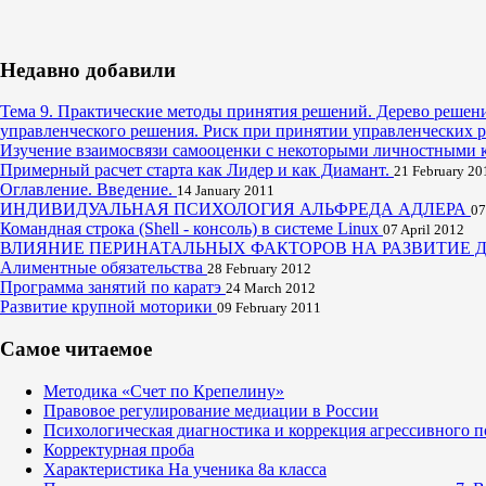
Недавно добавили
Тема 9. Практические методы принятия решений. Дерево решен
управленческого решения. Риск при принятии управленческих
Изучение взаимосвязи самооценки с некоторыми личностными к
Примерный расчет старта как Лидер и как Диамант.
21 February 20
Оглавление. Введение.
14 January 2011
ИНДИВИДУАЛЬНАЯ ПСИХОЛОГИЯ АЛЬФРЕДА АДЛЕРА
07
Командная строка (Shell - консоль) в системе Linux
07 April 2012
ВЛИЯНИЕ ПЕРИНАТАЛЬНЫХ ФАКТОРОВ НА РАЗВИТИЕ 
Алиментные обязательства
28 February 2012
Программа занятий по каратэ
24 March 2012
Развитие крупной моторики
09 February 2011
Самое читаемое
Методика «Счет по Крепелину»
Правовое регулирование медиации в России
Психологическая диагностика и коррекция агрессивного п
Корректурная проба
Характеристика На ученика 8а класса