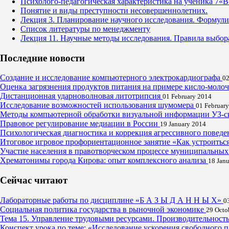
Психолого-педагогическая характеристика на ученика 7«В
Понятие и виды преступности несовершеннолетних.
Лекция 3. Планирование научного исследования. Формулир
Список литературы по менеджменту
Лекция 11. Научные методы исследования. Правила выбора
Последние новости
Создание и исследование компьютерного электрокардиографа
02
Оценка загрязнения продуктов питания на примере кисло-мол
Дистанционная ударноволновая литотрипсия
01 February 2014
Исследование возможностей использования шумомера
01 Februar
Методы компьютерной обработки визуальной информации УЗ-с
Правовое регулирование медиации в России
19 January 2014
Психологическая диагностика и коррекция агрессивного поведе
Итоговое игровое профориентационное занятие «Как устроитьс
Участие населения в правотворческом процессе муниципальных
Хрематонимы города Кирова: опыт комплексного анализа
18 Jan
Сейчас читают
Лабораторные работы по дисциплине «Б А З Ы Д А Н Н Ы Х»
0
Социальная политика государства в рыночной экономике
29 Octo
Тема 15. Управление трудовыми ресурсами. Производительность
Конспект урока по теме: «Исследование ускорения свободного 