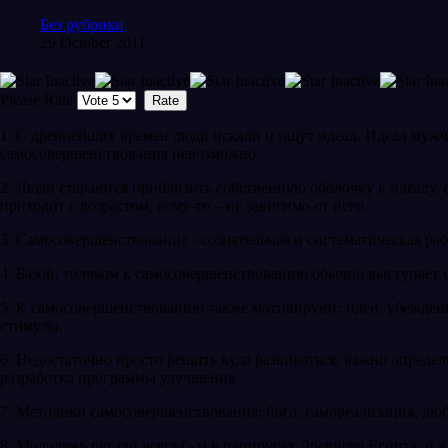
Без рубрики
29 October 2011
Please Rate
1. С древнейших времен люди искали и ищут идеал. Идеал мужчин
самосовершенствования невозможно
2. Люди стараются приблизить собственную оболочку к идеалу,
приходит с возрастом, кому-то – не зависимо от него.
3. Самосовершенствование - сознательная и систематическая ра
4. Базой, толчком к самосовершенствованию обычно выступает 
5. К самосовершенствованию также мотивируют: идеи, убеждени
стимулы.
6. Недостаточно просто решить куда развиваться, важно опреде
разработка программы улучшения.
7. Методики самосовершенствования: йога, самореализация, люб
8. Молодежь ругали всегда - и в папирусах Древнего Египта, и в