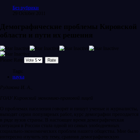
Без рубрики
29 October 2011
Демографические проблемы Кировской
области и пути их решения
Please Rate
Tags:
наука
Рудакова И. А.,
ГОАУ Кировский экономико-правовой лицей
О проблемах населения говорят и пишут ученые и журналисты,
выходят серии популярных работ, курс демографии преподается
в ряде вузов страны. В настоящее время демографическая
ситуация в России стала одной из самых злободневных
социально-экономических проблем нашего общества. Мне было
интересно изучить эту тему, сравнив демографическую