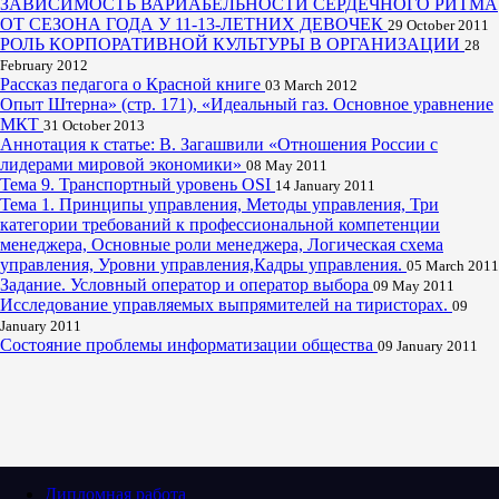
ЗАВИСИМОСТЬ ВАРИАБЕЛЬНОСТИ СЕРДЕЧНОГО РИТМА
ОТ СЕЗОНА ГОДА У 11-13-ЛЕТНИХ ДЕВОЧЕК
29 October 2011
РОЛЬ КОРПОРАТИВНОЙ КУЛЬТУРЫ В ОРГАНИЗАЦИИ
28
February 2012
Рассказ педагога о Красной книге
03 March 2012
Опыт Штерна» (стр. 171), «Идеальный газ. Основное уравнение
МКТ
31 October 2013
Аннотация к статье: В. Загашвили «Отношения России с
лидерами мировой экономики»
08 May 2011
Тема 9. Транспортный уровень OSI
14 January 2011
Тема 1. Принципы управления, Методы управления, Три
категории требований к профессиональной компетенции
менеджера, Основные роли менеджера, Логическая схема
управления, Уровни управления,Кадры управления.
05 March 2011
Задание. Условный оператор и оператор выбора
09 May 2011
Исследование управляемых выпрямителей на тиристорах.
09
January 2011
Состояние проблемы информатизации общества
09 January 2011
Дипломная работа