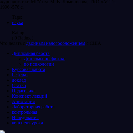
журналистики МГУ им. М. В. Ломоносова, ТКО «АСТ».
1996.-576 с.
Tags:
наука
Rating:
( 0 Rating )
Что делать с
двойным налогообложением
с США
Дипломная работа
Дипломы по физике
по психологии
Курсовая работа
Реферат
доклад
Статьи
Педагогика
Конспект лекций
Аннотация
Лабораторная работа
контрольная
Иследования
конспект урока