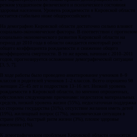
резким ухудшением физического и психического состояния
здоровья населения. Уровень рождаемости в Кировской области
остается стабильно ниже общероссийского.
На демографию Кировской области достаточно сильно влияют
социально-экономические факторы. В соответствии с прогнозом
социально-экономического развития Кировской области на
период до 2010 года в области ожидается некоторый рост
общего коэффициента рождаемости и снижение общего
коэффициента смертности. В то же время, начиная с 2010–2011
годов, прогнозируется осложнение демографической ситуации
[3, 5, 7].
В ходе работы было проведено анкетирование учеников 8–9
классов и родителей учеников 1–2 классов. Всего опрошено 98
женщин 25–45 лет и подростков 13–16 лет. Низкий уровень
рождаемости в Кировской области, по мнению опрошенных,
обусловлен следующими причинами: недостаток материальных
средств, низкий уровень жизни (55%), недостаточная поддержка
со стороны государства (31%), отсутствие желания иметь детей
(19%), жилищный вопрос (17%), экономическая ситуация в
стране (6%), быстрый ритм жизни (3%), плохое здоровье
населения (1%).
К демографическим проблемам Кировской области относятся: