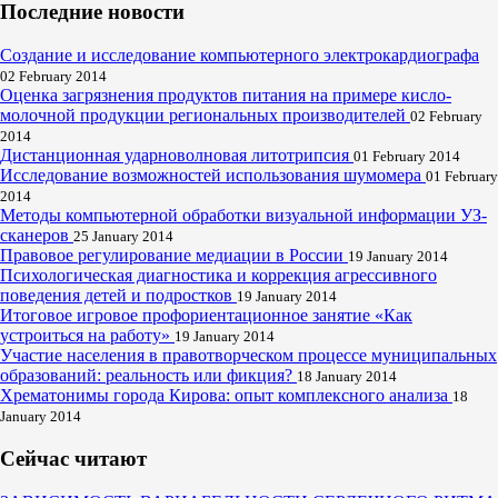
Последние новости
Создание и исследование компьютерного электрокардиографа
02 February 2014
Оценка загрязнения продуктов питания на примере кисло-
молочной продукции региональных производителей
02 February
2014
Дистанционная ударноволновая литотрипсия
01 February 2014
Исследование возможностей использования шумомера
01 February
2014
Методы компьютерной обработки визуальной информации УЗ-
сканеров
25 January 2014
Правовое регулирование медиации в России
19 January 2014
Психологическая диагностика и коррекция агрессивного
поведения детей и подростков
19 January 2014
Итоговое игровое профориентационное занятие «Как
устроиться на работу»
19 January 2014
Участие населения в правотворческом процессе муниципальных
образований: реальность или фикция?
18 January 2014
Хрематонимы города Кирова: опыт комплексного анализа
18
January 2014
Сейчас читают