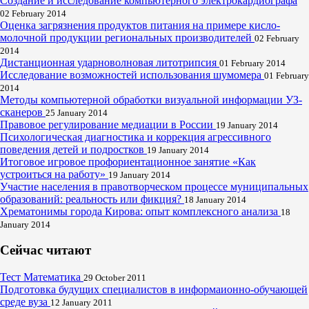
Создание и исследование компьютерного электрокардиографа
02 February 2014
Оценка загрязнения продуктов питания на примере кисло-
молочной продукции региональных производителей
02 February
2014
Дистанционная ударноволновая литотрипсия
01 February 2014
Исследование возможностей использования шумомера
01 February
2014
Методы компьютерной обработки визуальной информации УЗ-
сканеров
25 January 2014
Правовое регулирование медиации в России
19 January 2014
Психологическая диагностика и коррекция агрессивного
поведения детей и подростков
19 January 2014
Итоговое игровое профориентационное занятие «Как
устроиться на работу»
19 January 2014
Участие населения в правотворческом процессе муниципальных
образований: реальность или фикция?
18 January 2014
Хрематонимы города Кирова: опыт комплексного анализа
18
January 2014
Сейчас читают
Тест Математика
29 October 2011
Подготовка будущих специалистов в информаионно-обучающей
среде вуза
12 January 2011