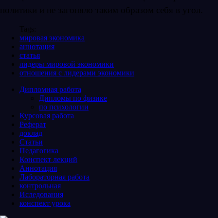
политики и не загоняло таким образом себя в угол.
Tags:
мировая экономика
аннотация
статья
лидеры мировой экономики
отношения с лидерами экономики
Дипломная работа
Дипломы по физике
по психологии
Курсовая работа
Реферат
доклад
Статьи
Педагогика
Конспект лекций
Аннотация
Лабораторная работа
контрольная
Иследования
конспект урока