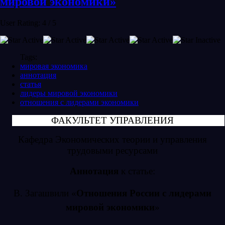
мировой экономики»
User Rating:
4
/
5
Tags:
мировая экономика
аннотация
статья
лидеры мировой экономики
отношения с лидерами экономики
ФАКУЛЬТЕТ УПРАВЛЕНИЯ
Кафедра Экономических теории и управления
трудовыми ресурсами
Аннотация
к статье:
В. Загашвили «
Отношения России с лидерами
мировой экономики
»