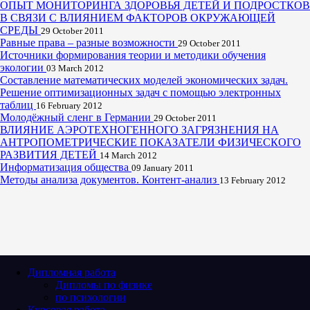
ОПЫТ МОНИТОРИНГА ЗДОРОВЬЯ ДЕТЕЙ И ПОДРОСТКОВ
В СВЯЗИ С ВЛИЯНИЕМ ФАКТОРОВ ОКРУЖАЮЩЕЙ
СРЕДЫ
29 October 2011
Равные права – разные возможности
29 October 2011
Источники формирования теории и методики обучения
экологии
03 March 2012
Составление математических моделей экономических задач.
Решение оптимизационных задач с помощью электронных
таблиц
16 February 2012
Молодёжный сленг в Германии
29 October 2011
ВЛИЯНИЕ АЭРОТЕХНОГЕННОГО ЗАГРЯЗНЕНИЯ НА
АНТРОПОМЕТРИЧЕСКИЕ ПОКАЗАТЕЛИ ФИЗИЧЕСКОГО
РАЗВИТИЯ ДЕТЕЙ
14 March 2012
Информатизация общества
09 January 2011
Методы анализа документов. Контент-анализ
13 February 2012
Дипломная работа
Дипломы по физике
по психологии
Курсовая работа