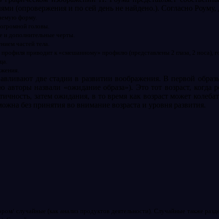
и (опровержения и по сей день не найдено.). Согласно Роуму, 
аемую форму.
 огромной головы.
ще и дополнительные черты.
нием частей тела.
профиля приводит к «смешанному» профилю (представлены 2 глаза, 2 носа), го
ща.
ижения.
навливают две стадии в развитии воображения. В первой образ
ю авторы назвали «ожидание образа»). Это тот возраст, когда 
тичность, затем ожидания, в то время как возраст может колеб
можна без принятия во внимание возраста и уровня развития.
ром/ случайные (как анализ продуктов деятельности). Случайные также разд