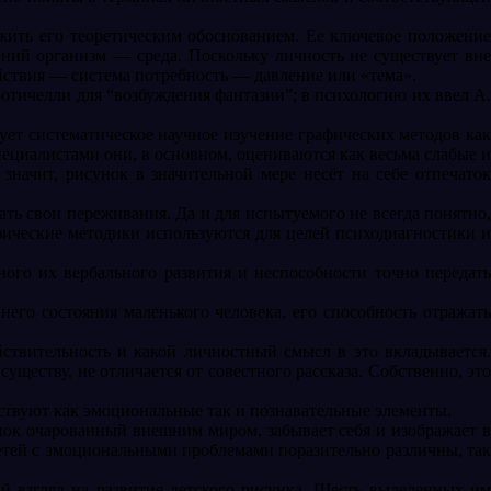
ужить его теоретическим обоснованием. Ее ключевое положение
ний организм — среда. Поскольку личность не существует вне
йствия — система потребность — давление или «тема».
Ботичелли для “возбуждения фантазии”; в психологию их ввел А
ет систематическое научное изучение графических методов как
ециалистами они, в основном, оцениваются как весьма слабые и
начит, рисунок в значительной мере несёт на себе отпечаток
ать свои переживания. Да и для испытуемого не всегда понятно,
ические методики используются для целей психодиагностики и
ного их вербального развития и неспособности точно передать
его состояния маленького человека, его способность отражать
ствительность и какой личностный смысл в это вкладывается.
существу, не отличается от совестного рассказа. Собственно, это
ствуют как эмоциональные так и познавательные элементы.
бенок очарованный внешним миром, забывает себя и изображает в
етей с эмоциональными проблемами поразительно различны, так
й взгляд на развитие детского рисунка. Шесть выделенных им