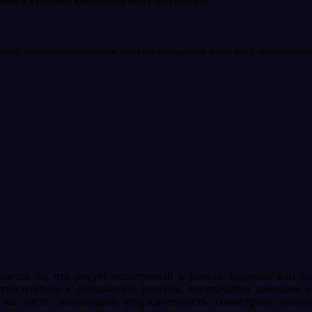
римеру, в условиях консультации могут быть полезны;
тов)/ частично ограниченное (рисунки из заданных фигур или с обязательным
ляется то, что рисует испытуемый в рамках заданной или на
езотносительно к содержанию рисунка, чрезвычайно важными и
 на листе, экспозицию, упорядоченность, симметрию, линию