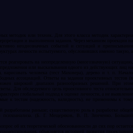
ых методик или техник. Для этого класса методик характерн
ерпретации и выполнения задания. Через механизм проекции на
ективно неоднозначных событий и ситуаций и приписывания
руктурах личности испытуемого, обусловивших именно такую, а
тся реагировать на неопределенную (многозначную) ситуацию
е предложения или высказывания одного из действующих лиц на
 нарисовать человека (тест Маховера), дерево и т. п. Начало
одных ассоциаций. Ответы на задания проективных тестов (в
зможен широкий диапазон разнообразных решений. При этом
тветы. Для обследуемого цель проективного теста относительно
арактерен глобальный подход к оценке личности, а не выявление
мые к тестам (надежность, валидность), не применимы к тому
й разработаны раньше; существенную роль в разработке общей
психоанализа. (Б. Г. Мещеряков, В. П. Зинченко. Большой
опрос об их теоретической обоснованности до сих пор остается
ериментирования, объясняется историей развития проективной