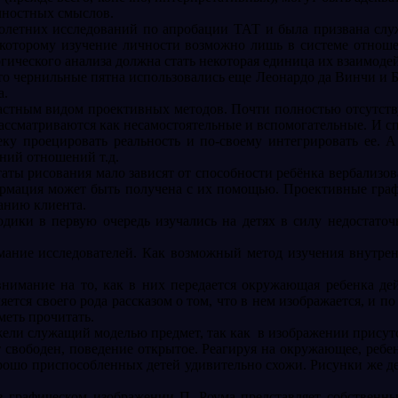
чностных смыслов.
оголетних исследований по апробации ТАТ и была призвана сл
 которому изучение личности возможно лишь в системе отноше
гического анализа должна стать некоторая единица их взаимоде
что чернильные пятна использовались еще Леонардо да Винчи и 
а.
астным видом проективных методов. Почти полностью отсутству
ассматриваются как несамостоятельные и вспомогательные. И сп
 проецировать реальность и по-своему интегрировать ее. А з
аний отношений т.д.
аты рисования мало зависят от способности ребёнка вербализов
ормация может быть получена с их помощью. Проективные граф
анию клиента.
дики в первую очередь изучались на детях в силу недостаточ
мание исследователей. Как возможный метод изучения внутренн
нимание на то, как в них передается окружающая ребенка дей
тся своего рода рассказом о том, что в нем изображается, и по 
меть прочитать.
жели служащий моделью предмет, так как
в изображении присут
ект свободен, поведение открытое. Реагируя на окружающее, ре
орошо приспособленных детей удивительно схожи. Рисунки же д
в графическом изображении П. Роума представляет собственны