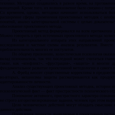
техники. Методики создавались в разное время, на протяжен
концепций. Кроме того, их возникновение было связано с потре
Со временем, однако, методики начинают использоваться бол
расширение сферы применения проективных методик с необхо
понятий, анализ категориальной системы с целью доказательс
обоснование проективного метода.
Проективный метод формировался на всем протяжении р
Можно говорить о трех источниках проективного метода: холис
Из категориального аппарата этих направлений прое
исследования и частные схемы анализа результатов. Вместе
приблизительность многих ее постулатов.
По общему признанию, холистическая психология оказал
вклад психоанализа, так что последний может считаться гла
такие, как «конфликт», «фрустрация», «защита» и многие 
фундаментальное развитие проективной методологии и самого 
А. Фрейд вносит существенные коррективы в предшеств
во-вторых, механизмы защиты рассматриваются как продукты
адаптированности личности.
Анализ существующих проективных методик, истории их 
психологический факт — факт пристрастности психического отра
Понимание активного, пристрастного характера сознани
не строго алгоритмизированные задания, человек при этом выра
Цели человеческих действий могут обладать смыслами 
данного действия.
Проявления личности, выявляемые в проективных тестах