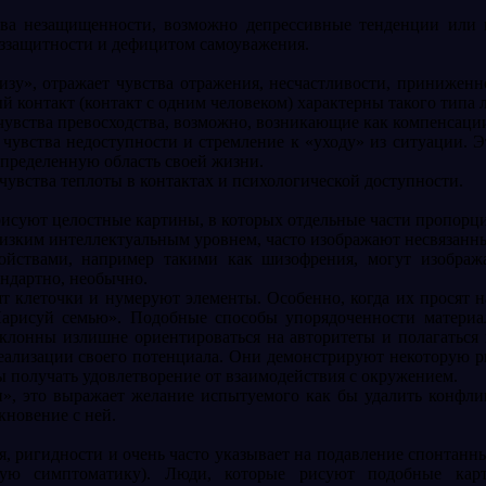
тва незащищенности, возможно депрессивные тенденции или 
беззащитности и дефицитом самоуважения.
изу», отражает чувства отражения, несчастливости, приниженн
 контакт (контакт с одним человеком) характерны такого типа 
 чувства превосходства, возможно, возникающие как компенсац
увства недоступности и стремление к «уходу» из ситуации. Эт
определенную область своей жизни.
чувства теплоты в контактах и психологической доступности.
исуют целостные картины, в которых отдельные части пропорц
с низким интеллектуальным уровнем, часто изображают несвяза
йствами, например такими как шизофрения, могут изобража
ндартно, необычно.
т клеточки и нумеруют элементы. Особенно, когда их просят на
« Нарисуй семью». Подобные способы упорядоченности матери
клонны излишне ориентироваться на авторитеты и полагаться 
еализации своего потенциала. Они демонстрируют некоторую ри
ы получать удовлетворение от взаимодействия с окружением.
н», это выражает желание испытуемого как бы удалить конфли
кновение с ней.
, ригидности и очень часто указывает на подавление спонтанн
вную симптоматику). Люди, которые рисуют подобные карт