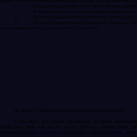
каракули на полях тетрадей) и произвольные (картины, рисунки, наброски и т.
2.
По средствам выполнения: (черно-белые/ цветные; карандаша
3.
По форме проведения: групповая/ индивидуальная (предпо
4.
По степени направленности: тематические/ на свободную те
5.
По степени ограниченности используемых элементов: огра
использованием некоторых элементов)/ не ограниченное.
III
.
ОБЩЕЕ РУКОВОДСТВО К ИНТЕРПРЕТАЦИИ РИСУНКОВ.
Существует ряд общих положений, которые необходимо
свободную тему, как он это делает (эмоции, комментарии, д
информативными являются следующие характеристики: качес