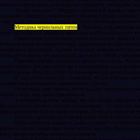
деятельности субъекта по поиску или сокрытию, маскировке ли
Теория личности Г. Меррея создавалась в процессе мн
составляет принцип «диадического взаимодействия», согласно
социального окружения, Меррей полагает, что объектом психоло
Методика чернильных пятен
Г. Роршаха: есть сведения, 
Бине, исследуя с их помощью некоторые особенности интеллект
Графический (рисуночный) метод психологии является ч
особых методов психодиагностики. Графические методы часто р
ненадежные процедуры. Однако они дают возможность человеку
личности человека, его настроения, состояния, чувств, пережив
Практики нередко используют рисуночные тесты. Результ
каким образом рисунки могут быть использованы и какая инф
психотерапии. Они способствуют самовыражению и самопоним
В ходе психологии так сложилось, что рисуночные мето
словами свои внутренние переживания и чувства.
Рисуночная деятельность детей издавна привлекала вни
картину мира, мир своих переживаний.
Анализируя детские работы, многие авторы обращают в
Исследователи детского рисунка подчеркивают, что рисунок являе
рассказ, выполненный в образной форме, который необходимо у
Рисунки характеризуют прежде всего самого ребенка, не
Когда ребенок в порядке и далек от тревог, его интелл
рисунках скорее концепцию человечества, чем себя. Рисунки х
как у каждого ребенка свой вид расстройств.
Рисунок как выражение умственного возраста. Стадии 