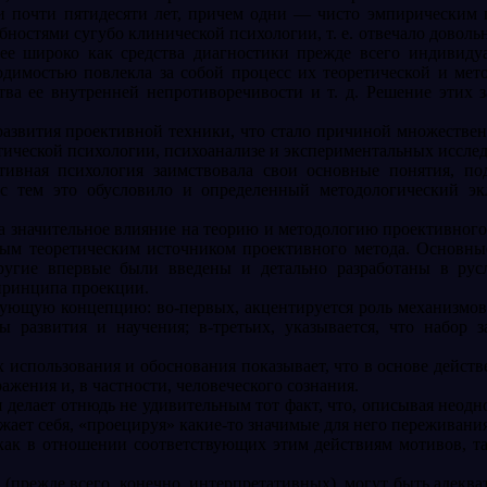
ии почти пятидесяти лет, причем одни — чисто эмпирическим
бностями сугубо клинической психологии, т. е. отвечало доволь
ее широко как средства диагностики прежде всего индивидуа
димостью повлекла за собой процесс их теоретической и мет
тва ее внутренней непротиворечивости и т. д. Решение этих 
азвития проективной техники, что стало причиной множествен
тической психологии, психоанализе и экспериментальных иссле
ктивная психология заимствовала свои основные понятия, 
 с тем это обусловило и определенный методологический эк
а значительное влияние на теорию и методологию проективного
вным теоретическим источником проективного метода. Основны
другие впервые были введены и детально разработаны в рус
принципа проекции.
ующую концепцию: во-первых, акцентируется роль механизмов 
 развития и научения; в-третьих, указывается, что набор 
использования и обоснования показывает, что в основе действ
жения и, в частности, человеческого сознания.
я делает отнюдь не удивительным тот факт, что, описывая нео
жает себя, «проецируя» какие-то значимые для него переживани
как в отношении соответствующих этим действиям мотивов, т
 (прежде всего, конечно, интерпретативных), могут быть адек