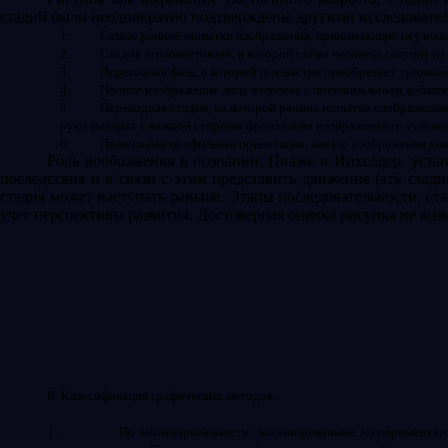
стадий были неоднократно подтверждены другими исследователям
1.
Самые ранние попытки изображения, принимающие неузнав
2.
Стадия «головастиков», в которой схема человека состоит из
3.
Переходная фаза, в которой головастик приобретает тулови
4.
Полное изображение лица человека с потенциальным добавле
5.
Переходная стадия, на которой ранние попытки изображения 
руки выходят с каждой стороны фронтально изображенного тулови
6.
Правильная профильная ориентация, начало изображения дв
Роль воображения в познании: Пиаже и Инхелдер
уста
последствия и в связи с этим представить движение (эту стади
стадия может наступать раньше. Этапы последовательности: ста
учет перспективы развития. Достоверная оценка рисунка не воз
II
. Классификация графических методов.
1.
По запланированности: запланированные экспериментато