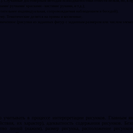
д.). Случайные достоверным методам психодиагностики отнести нельзя, но, к п
ми/ ручками/ красками - кистями/ руками, и т.д.);
чтительнее индивидуальная, сопровождаемая наблюдением и беседой);
му. Тематические делятся на прямы и косвенные;
ниченное (рисунки из заданных фигур с заданным размером или числом элемен
 учитывать в процессе интерпретации рисунков. Главным яв
ействия, их характер), адекватность содержания рисунков. Б
тво линий (нажим), размер рисунка, расположение рисунков