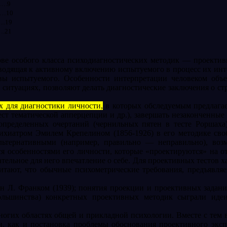
….9
……10
.19
.21
е особого класса психодиагностических методик — проективн
водящая к активному включению испытуемого в процесс их инт
вы испытуемого. Особенности интерпретации человеком объ
ситуациях, позволяют делать диагностические заключения о ст
х для диагностики личности,
в которых обследуемым предлагае
ст тематической апперцепции и др.), завершать незаконченны
определенных очертаний (чернильных пятен в тесте Роршаха),
хиатром Эмилем Крепелином (1856-1926) в его методике своб
альтернативными (например, правильно — неправильно), во
тся особенностями его личности, которые «проектируются» на о
тельное для него впечатление о себе. Для проективных тестов х
тают, что обычные психометрические требования, предъявляе
 Л. Франком (1939); понятия проекции и проективных задани
льшинства) конкретных проективных методик сыграли идеи 
огих областях общей и прикладной психологии. Вместе с тем в
, как и постановка проблемы обоснования проективного эксп