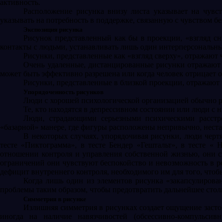
активность.
Расположение рисунка внизу листа указывает на чувс
указывать на потребность в поддержке, связанную с чувством 
Экспозиция рисунка
Рисунок представленный как бы в проекции, «взгляд сн
контакты с людьми, устанавливать лишь один интерперсональный
Рисунки, представленные как «взгляд сверху», отражают
Очень удаленные, дистанцированные рисунки отражают ч
может быть эффективно разрешена или когда человек отрицает 
Рисунки, представленные в близкой проекции, отражают 
Упорядоченность рисунков
Люди с хорошей психологической организацией обычно р
Те, кто находятся в депрессивном состоянии или люди 
Люди, страдающими серьезными психическими расстро
«базарной» манере, где фигуры расположены непривычно, неста
В некоторых случаях, упорядочивая рисунки, люди чертя
тесте «Пиктограмма», в тесте Бендер «Гештальт», в тесте 
отношении контроля и управления собственной жизнью, они с
ограничений они чувствуют беспокойство и невозможность в р
дефицит внутреннего контроля, необходимого им для того, чтоб
Когда лишь один из элементов рисунка «закапсулирова
проблемы таким образом, чтобы предотвратить дальнейшее стол
Симметрия в рисунке
Излишняя симметрия в рисунках создает ощущение застоя
иногда на наличие навязчивостей (обсессивно-компульси