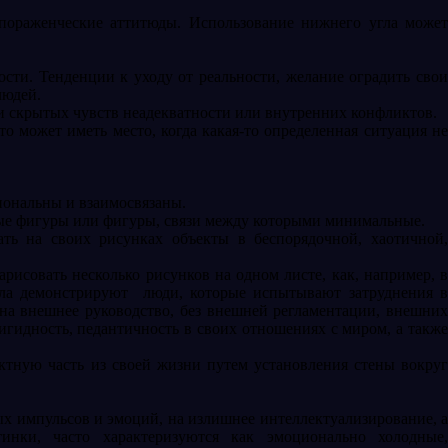
пораженческие аттитюды. Использование нижнего угла может
ости. Тенденции к уходу от реальности, желание оградить свои
людей.
ии скрытых чувств неадекватности или внутренних конфликтов.
о может иметь место, когда какая-то определенная ситуация не
иональны и взаимосвязаны.
нные фигуры или фигуры, связи между которыми минимальные.
ть на своих рисунках объекты в беспорядочной, хаотичной,
рисовать несколько рисунков на одном листе, как, например, в
ала демонстрируют
люди, которые испытывают затруднения 
на внешнее руководство, без внешней регламентации, внешних
гидность, педантичность в своих отношениях с миром, а также
ктную часть из своей жизни путем установления стены вокруг
ых импульсов и эмоций, на излишнее интеллектуализирование, а
инки, часто характеризуются как эмоционально холодные,