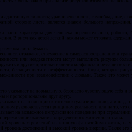
ачность. Очень важно при анализе рисунков взглянуть на всю ка
и адаптивную личность; уравновешенность, самообладание, скл
тной стороне листа, является знаком большого напряжения,
 часто характерны для человека нерешительного, робкого, бе
жения. В рисунках детей легкий нажим может отражать сдержанн
 размером листа бумаги.
сь лист, отражают, стремление к самораспространению и гран
женности или неадекватности могут выполнить рисунки больши
аружить и другие признаки наличия конфликта и беззащитности.
ости, беззащитности и неэффективности. Люди, которые рису
моженности при взаимодействии с людьми. Также это может ук
 это указывает на нормальную, безопасно чувствующую себя и в
ны и пропорциональны друг другу.
 указывает на тенденцию к интеллектуализированию, а иногда 
основном руководствуется принципом реальности или на то, что о
указывает на возможное импульсивное поведение при стремлени
и переживание окончания
определенного жизненного этапа.
окий уровень стремлений и активную фантазийную жизнь, на ч
ий уровень достижений и высокий уровень энергии. Также это