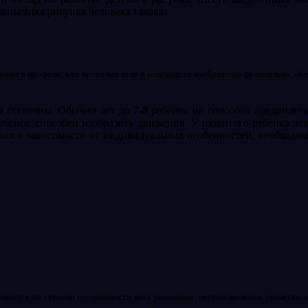
динамика рисунка человека такова:
лова в профиль, в то время как тело и конечности изображены фронтально, обе
ы статичны. Обычно лет до 7-8 ребенок не способен предвидет
ребенок способен изобразить движения. У развитого ребенка эта
аться в зависимости от индивидуальных особенностей, необходим
еляются по степени осознанности акта рисования: непроизвольные (пометки 