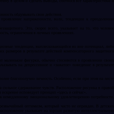
ртину в целом и сделать выводы, соотнося все характеристики и
онность обдумывать свои действия.
 проявление напряженности, воли, тенденции к преодолению
ззащитного. Это, скорее всего, указывает на то, что человек
ость, ограничения в личных проявлениях.
диозные тенденции, выплескивающийся во вне потенциал, либо
х размеров в результате действий компенсаторного защитного
ют маленькие фигурки, обычно стесняются в проявлении своих
азывать на депрессивное и «зажатое» поведение в результате
полне благополучно личность. Особенно, если при этом на листе
на сильное сдерживание чувств. Расположение рисунка в правой
н искренне исповедует принцип «здесь и сейчас».
и к немедленному эмоциональному удовлетворению потребности.
резвычайный оптимизм, который часто не оправдан. В детских
 расположение указывает на хорошо развитую интеллектуальную