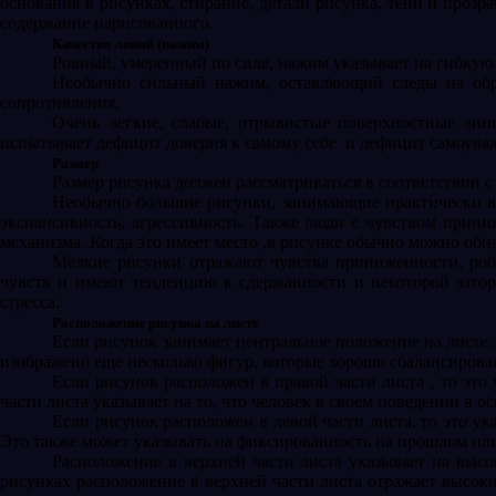
основания в рисунках, стирание, детали рисунка, тени и прозр
содержание нарисованного.
Качество линий (нажим)
Ровный, умеренный по силе, нажим указывает на гибкую 
Необычно сильный нажим, оставляющий следы на обра
сопротивления.
Очень легкие, слабые, отрывистые поверхностные линии
испытывает дефицит доверия к самому себе
и дефицит самоува
Размер
Размер рисунка должен рассматриваться в соответствии с
Необычно большие рисунки, занимающие практически ве
экспансивность, агрессивность. Также люди с чувством прини
механизма. Когда это имеет место ,в рисунке обычно можно обн
Мелкие рисунки отражают чувства приниженности, роб
чувств и имеют тенденцию к сдержанности и некоторой затор
стресса.
Расположение рисунка на листе
Если рисунок занимает центральное положение на листе.
изображено еще несколько фигур, которые хорошо сбалансирова
Если рисунок расположен в правой части листа , то это
части листа указывает на то, что человек в своем поведении в 
Если рисунок расположен в левой части листа, то это 
Это также может указывать на фиксированность на прошлом ил
Расположение в верхней части листа указывает на выс
рисунках расположение в верхней части листа отражает высок