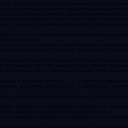
 путем, другие — на основе общепсихологических или частных
но узкому кругу задач диагностики дезадаптированной личности.
льных особенностей личности. Такая переориентированность,
одологической рефлексии: поиск наиболее общих принципов и
задач и составляет содержание исследований, направленных на
ности его обоснований в различных психологических системах.
дованиях New Look.
под их влиянием складывались общие принципы проективного
лектицизм проективной психологии, недостаточную четкость,
 исследования. Однако, несомненно, более значительным явился
е категории анализа и интерпретации проективного материала
ле психоанализа. В его теориях мы находим также наиболее
защиты в разрешении внешних, т. е. социогенных конфликтов;
защитных механизмов индивидуален и характеризует уровень
енности проективного метода лежит давно и глубоко изученный
днозначно семантически определенные изображения или выполняя
я и тем самым какие-то свои личностные особенности.
ак и в отношении адекватности, оптимальности выбора именно
ватно поняты в терминах личностных смыслов и соответствующей