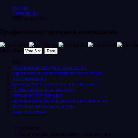
Реферат
Психология
25 February 2012
Графические методы в психологии
Please Rate
Tags:
Графические методы в психологии
еоретическая основа графических методов
Классификации
руководство к интерпретации рисунков
О чём говорят ваши рисунки
методический принцип
предназначенных для диагностики личности
Методика чернильных пятен
Качество линий
Содержание
Теоретическая основа графических методов…
I
.