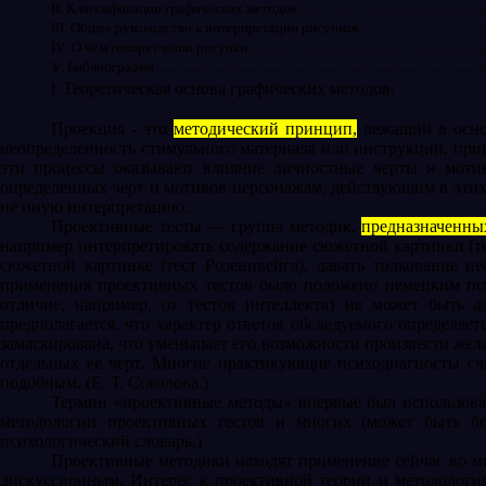
II
. Классификации графических методов…………………………….……
III
. Общее руководство к интерпретации рисунков……………………
IV
. О чём говорят ваши рисунки……………………………………………..
V
. Библиография………………………………………………………………
Теоретическая основа графических методов.
I
.
Проекция - это
методический принцип,
лежащий в основ
неопределенность стимульного материала или инструкции, при
эти процессы оказывают влияние личностные черты и моти
определенных черт и мотивов персонажам, действующим в этих 
не иную интерпретацию.
Проективные тесты — группа методик,
предназначенны
например интерпретировать содержание сюжетной картинки (те
сюжетной картинке (тест Розенцвейга), давать толкование не
применения проективных тестов было положено немецким пси
отличие, например, от тестов интеллекта) не может быть 
предполагается, что характер ответов обследуемого определяе
замаскирована, что уменьшает его возможности произвести жела
отдельных ее черт. Многие практикующие психодиагносты счи
подобным. (Е. Т. Соколова.)
Термин «проективные методы» впервые был использован
методологии проективных тестов и многих (может быть бо
психологический словарь.)
Проективные методики находят применение сейчас во мн
дискуссионным. Интерес к проективной теории и методологии