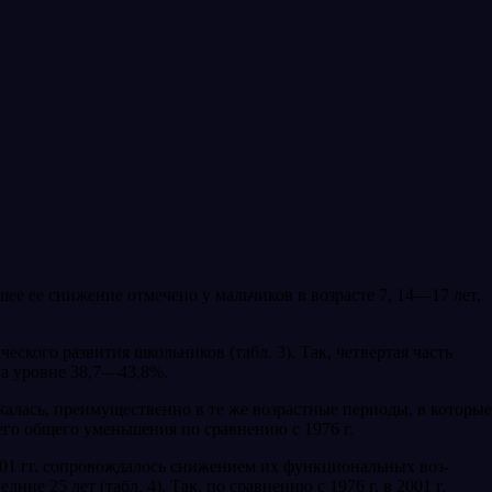
льшее ее снижение отмечено у мальчиков в возрасте 7, 14—17 лет,
еского развития школьников (табл. 3). Так, четвертая часть
на уровне 38,7—43,8%.
жалась, преимущественно в те же возрастные периоды, в которые
его общего уменьшения по сравнению с 1976 г.
1 гг. сопро­вождалось снижением их функциональных воз­
е 25 лет (табл. 4). Так, по сравнению с 1976 г. в 2001 г.