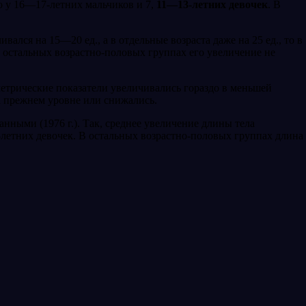
о у 16—17-летних мальчи­ков и 7,
11—13-летних девочек
. В
ался на 15—20 ед., а в отдельные возраста даже на 25 ед., то в
В остальных возрастно-половых группах его увеличение не
ометрические показатели увеличивались гораздо в меньшей
а прежнем уровне или снижались.
нными (1976 г.). Так, среднее увеличение длины тела
-летних девочек. В остальных возрастно-половых группах длина