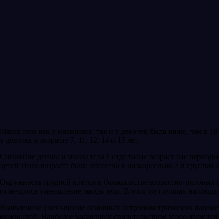
Масса тела как у мальчиков, так и у девочек бы­ла ниже, чем в 1
у де­вочек в возрасте 7, 11, 12, 14 и 15 лет.
Снижение длины и массы тела в отдельные воз­растные периоды в 
детей этого возраста была отнесена к низкорослым, а в группах
Окружность грудной клетки в большинстве возрастно-половых гр
от­мечалось уменьшение массы тела. В этих же груп­пах наблюд
Выявленное уменьшение основных антропо­метрических парамет
можностей. Наиболее наглядным свидетельством этого является д