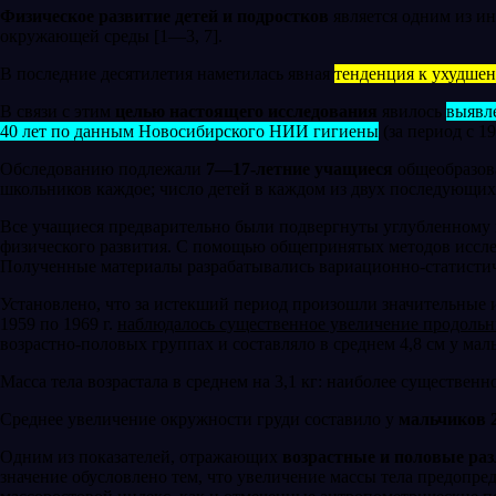
Физическое развитие детей и подростков
явля­ется одним из и
окружаю­щей среды [1—3, 7].
В последние десятилетия наметилась явная
тен­денция к ухудшен
В связи с этим
целью настоящего исследования
явилось
выявл
40 лет по данным Новосибирского НИИ гигиены
(за пе­риод с 19
Обследованию подлежали
7—17-летние учащие­ся
общеобразова
школьников ка­ждое; число детей в каждом из двух последующих и
Все учащиеся предварительно были подвергну­ты углубленному 
физиче­ского развития. С помощью общепринятых мето­дов исслед
Получен­ные материалы разрабатывались вариационно-ста­тисти
Установлено, что за истекший период произош­ли значительные и
1959 по 1969 г.
наблюдалось существенное увели­чение продольны
возрастно-половых группах и составляло в среднем 4,8 см у маль
Масса тела возрастала в среднем на 3,1 кг: наи­более существенное
Среднее увеличение окружности груди состави­ло у
мальчиков 2
Одним из показателей, отражающих
возрастные и половые ра
значение обу­словлено тем, что увеличение массы тела предопре