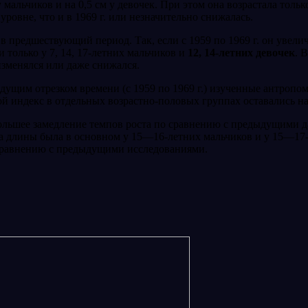
 мальчиков и на 0,5 см у девочек. При этом она возрастала тольк
ров­не, что и в 1969 г. или незначительно снижалась.
 предшествующий период. Так, если с 1959 по 1969 г. он увеличив
 только у 7, 14, 17-летних мальчиков и
12, 14-летних девочек
. 
изме­нялся или даже снижался.
дыдущим отрезком времени (с 1959 по 1969 г.) изученные антроп
ой индекс в отдельных возрастно-половых группах оставались н
ольшее замедление темпов роста по сравнению с предыдущими да
вка длины была в основном у 15—16-летних мальчиков и у 15—17
 сравнению с предыдущими исследованиями.