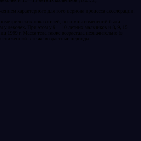
евочек и 12—15-летних мальчиков (табл. 2).
ажением характер­ного для того периода процесса акселерации.
опометрических показателей, но темпы изменений были
м у девочек. При этом у 9— 10-летних мальчиков и 8, 9, 15-
 1969 г. Масса тела также возрастала не­значительно (в
ко сни­женной в те же возрастные периоды.