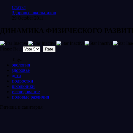
Статья
Здоровье школьников
29 October 2011
ДИНАМИКА ФИЗИЧЕСКОГО РАЗВИТ
Please Rate
Tags:
экология
здоровье
дети
подростки
школьники
исследование
половые различия
Гигиена и санитария