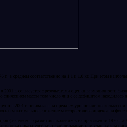
976 г., в среднем соответственно на 1,1 и 1,8 кг. При этом наибо
2001 г. согласуется с результа­тами оценки гармоничности физич
 со снижением массы тела число лиц с ее дефицитом находилось 
упп в 2001 г. оставалась на преж­нем уровне или несколько сни
алось и максимальное снижение массоростового индекса на фоне 
ров физического развития школьников на протяжении 1976—200
инамика показателей кистевой динамометрии учащихся за последни