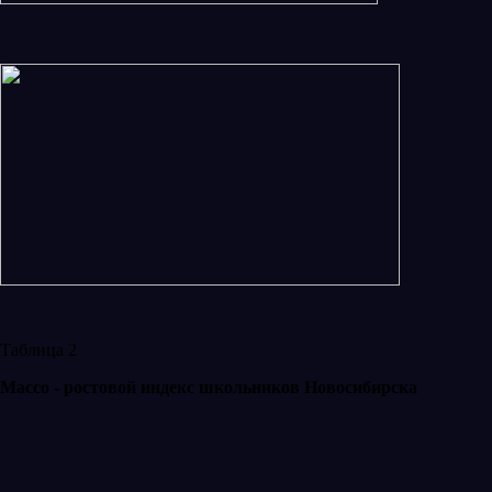
Таблица 2
Массо - ростовой индекс школьников Новосибирска