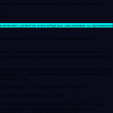
йствия социально-ги­гиенических и экологических факторов
 13, 15].
физического развития новосибирских школьников на протяжении
наблюдения (1959 и 1969 гг.) охватывали более 4 тыс.
.
етей с серьезны­ми отклонениями в состоянии здоровья и
сса тела, окружность грудной клетки, кистевая динамометрия.
е выражен­ные в первое изученное десятилетие (табл. 1). Так, с
о индекса
. При этом увеличение длины тела отмечалось во всех
м периоде 6—7 см.
 у мальчиков — с 13 лет, достигая к 15 годам 7,1 кг.
 12 лет
, у мальчиков (3,3 см) в 13 лет.
я соотношение между массой и длиной тела [10]. Его особое
вого созревания. За описываемый десятилетний период