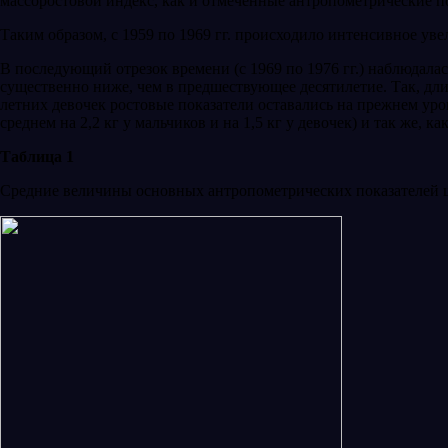
массоростовой индекс, как и отмеченные антропометрические по
Таким образом, с 1959 по 1969 гг. происходило интенсивное уве
В последующий отрезок времени (с 1969 по 1976 гг.) наблюдал
существенно ниже, чем в предшествующее десятилетие. Так, длина
летних девочек рос­товые показатели оставались на прежнем уров
среднем на 2,2 кг у мальчиков и на 1,5 кг у девочек) и так же,
Таблица 1
Средние величины основных антропометрических показателей