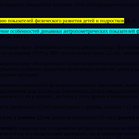
нтегральных показателей здоровья, чутко реагирующим на возде
ию показателей физического раз­вития детей и подростков
[4, 11,
ение особенностей динамики антро­пометрических показателей 
59 по 2001 г.).
тельных школ, размещенных во всех районах города. Два первых 
сследований (1976 и 2001 гг.) составляло более 2,5 тыс. человек
медицинскому обследованию с целью исключения из разработки д
овались основные показатели физиче­ского развития: длина и ма
ческими методами.
зменения показателей физиче­ского развития школьников, наиболе
х размеров тела, его массы, окружности груди и массоростовог
чиков и 4,1 см у девочек, достигая у тех и других в пубертатно
 ее увеличение (5,5 кг) проис­ходило у девочек, начиная с 12 лет,
,4 см
,
у девочек 2,5 см
, достигая максимума (3,8 см) у
девочек в
зличия
в характере роста и развития детского организма, являетс
­деляется как его продольными размерами, так и скоростью поло