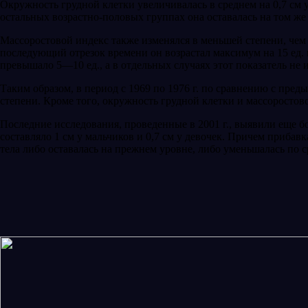
Окружность грудной клетки увеличивалась в сред­нем на 0,7 см у
остальных возрастно-половых группах она оставалась на том же у
Массоростовой индекс также изменялся в мень­шей степени, чем в
после­дующий отрезок времени он возрастал максимум на 15 ед. и
превышало 5—10 ед., а в отдельных случаях этот показатель не 
Таким образом, в период с 1969 по 1976 г. по сравнению с пре
степени. Кроме того, окружность грудной клетки и массоростов
Последние исследования, проведенные в 2001 г., выявили еще б
составляло 1 см у мальчиков и 0,7 см у девочек. Причем приба
тела либо оставалась на прежнем уровне, либо уменьшалась по