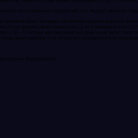
казатели, наиболее существенно увеличивался у 12—13-летних д
личение всех изученных показате­лей, что, видимо, являлось отр
ась указанная выше динамика увеличения средних значений антр
 тела в среднем увеличивалась на 1,1 см у мальчиков и на 1,2 с
не, а 16—17-летние девочки оказались даже ниже своих сверстниц
 как продольные размеры тела, оставалась неизменной или несколь
 школьников Новосибирска