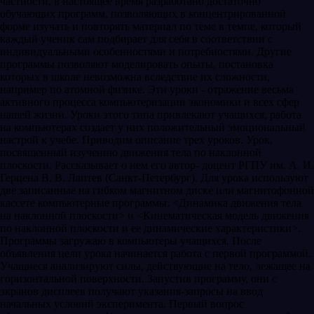
частности, в настоящее время разработано достаточно
обучающих программ, позволяющих в концентрированной
форме изучать и повторять материал по теме в темпе, который
каждый ученик сам подбирает для себя в соответствии с
индивидуальными особенностями и потребностями. Другие
программы позволяют моделировать опыты, постановка
которых в школе невозможна вследствие их сложности,
например по атомной физике. Эти уроки - отражение весьма
активного процесса компьютеризации экономики и всех сфер
нашей жизни. Уроки этого типа привлекают учащихся, работа
на компьютерах создает у них положительный эмоциональный
настрой к учебе. Приводим описание трех уроков. Урок,
посвященный изучению движения тела по наклонной
плоскости. Рассказывает о нем его автор- доцент РГПУ им. А. И.
Герцена В. В. Лаптев (Санкт-Петербург). Для урока используют
две записанные на гибком магнитном диске или магнитофонной
кассете компьютерные программы: <Динамика движения тела
на наклонной плоскости> и <Кинематическая модель движения
по наклонной плоскости и ее динамические характеристики>.
Программы загружаю в компьютеры учащихся. После
объявления цели урока начинается работа с первой программой.
Учащиеся анализируют силы, действующие на тело, лежащее на
горизонтальной поверхности. Запустив программу, они с
экранов дисплеев получают указания-запросы на ввод
начальных условий эксперимента. Первый вопрос