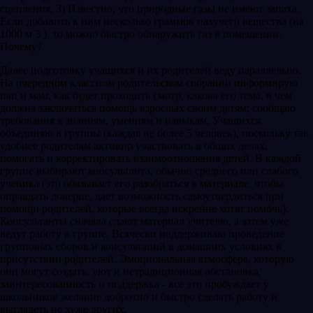
сцепления. 3) Известно, что природные газы не имеют запаха.
Если добавить к ним несколько граммов пахучего вещества (на
1000 м 3 ), то можно быстро обнаружить газ в помещении.
Почему?
Далее подготовку учащихся и их родителей веду параллельно.
На очередном классном родительском собрании информирую
пап и мам, как будет проходить смотр, какова его тема, в чем
должна заключаться помощь взрослых своим детям; сообщаю
требования к знаниям, умениям и навыкам. Учащихся
объединяю в группы (каждая не более 5 человек), поскольку так
удобнее родителям активно участвовать в общих делах,
помогать и корректировать взаимоотношения детей. В каждой
группе выбирают консультанта, обычно среднего или слабого
ученика (это обязывает его разобраться в материале, чтобы
оправдать доверие, дает возможность самоутвердиться при
помощи родителей, которые всегда искренне хотят помочь).
Консультанты сначала сдают материал учителю, а затем уже
ведут работу в группе. Всячески поддерживаю проведение
групповых сборов и консультаций в домашних условиях в
присутствии родителей. Эмоциональная атмосфера, которую
они могут создать, уют и нетрадиционная обстановка,
заинтересованность и поддержка - все это пробуждает у
школьников желание добротно и быстро сделать работу и
выглядеть не хуже других.