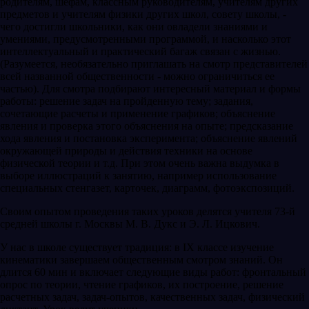
родителям, шефам, классным руководителям, учителям других
предметов и учителям физики других школ, совету школы, -
чего достигли школьники, как они овладели знаниями и
умениями, предусмотренными программой, и насколько этот
интеллектуальный и практический багаж связан с жизнью.
(Разумеется, необязательно приглашать на смотр представителей
всей названной общественности - можно ограничиться ее
частью). Для смотра подбирают интересный материал и формы
работы: решение задач на пройденную тему; задания,
сочетающие расчеты и применение графиков; объяснение
явления и проверка этого объяснения на опыте; предсказание
хода явления и постановка эксперимента; объяснение явлений
окружающей природы и действия техники на основе
физической теории и т.д. При этом очень важна выдумка в
выборе иллюстраций к занятию, например использование
специальных стенгазет, карточек, диаграмм, фотоэкспозиций.
Своим опытом проведения таких уроков делятся учителя 73-й
средней школы г. Москвы М. В. Дукс и Э. Л. Ицкович.
У нас в школе существует традиция: в IX классе изучение
кинематики завершаем общественным смотром знаний. Он
длится 60 мин и включает следующие виды работ: фронтальный
опрос по теории, чтение графиков, их построение, решение
расчетных задач, задач-опытов, качественных задач, физический