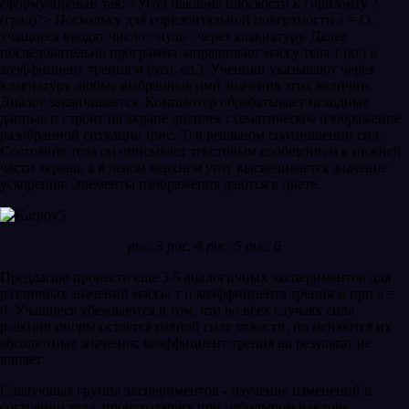
сформулирован так: <Угол наклона плоскости к горизонту ?
(град)?> Поскольку для горизонтальной поверхности а = О,
учащиеся вводят число <нуль> через клавиатуру. Далее
последовательно программа запрашивает массу тела т (кг) и
коэффициент трения м (отн. ед.). Ученики указывают через
клавиатуру любые выбранные ими значения этих величин.
Диалог заканчивается. Компьютер обрабатывает исходные
данные и строит на экране дисплея схематическое изображение
разобранной ситуации (рис. 3) в реальном соотношении сил.
Состояние тела он описывает текстовым сообщением в нижней
части экрана, а в левом верхнем углу высвечивается значение
ускорения. Элементы изображения даются в цвете.
рис. 3 рис. 4 рис. 5 рис. 6
Предлагаю провести еще 3-5 аналогичных экспериментов для
различных значений массы т и коэффициента трения м при а =
0. Учащиеся убеждаются в том, что во всех случаях сила
реакции опоры остается равной силе тяжести, но меняются их
абсолютные значения; коэффициент трения на результат не
влияет.
Следующая группа экспериментов - изучение изменений в
состоянии тела, происходящих при небольшом наклоне