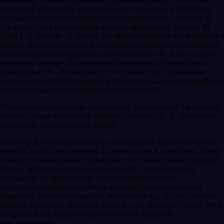
рассказ об устройстве рентгеновского телескопа, о бетатроне,
который является источником рентгеновского из-, лучения. В
эту часть урока вошли также краткие сведения об ученых: М.
Лауэ, Г. В. Вульфе, Л. Брэгге. На заключительном этапе занятия я
быстро проверила записи в таблицах тетрадей, оценила ответы
учащихся (отметки получили 10 человек-все «4» и «5») и дала
домашнее задание. По изложенной методике целесообразно
проводить в IX - XI классах по 2-3 урока в год. При выборе
темы важно учитывать, кроме доступности материала учащимся,
число имеющихся разнообразных книг по ней.
Опираясь на инициативу школьников, учительница 9-й средней
школы г.Луцка Волынской области (Украина) Н. К. Дорошенко
организует урок-праздник званий .
«Этот урок,-рассказывает она,- обобщающий урок по теме или
разделу. Такой урок провожу 1 раз в год или в полугодие. Детей
к нему готовлю заранее. Объясняю, что нужно сделать; каждый
ученик выбирает себе дело по желанию. Это могут быть
сообщение на пройденную тему, постановка опыта,
изготовление модели (прибора, стенда), рассказ о научном
открытии, интересная задача с решением и т.д. То, что готовит
каждый школьник, держится в тайне - это интригует ребят. Урок
оформляем как праздник; дети приходят нарядные,
взволнованные.