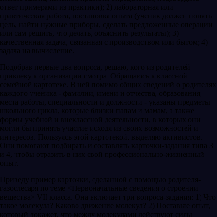
ответ примерами из практики); 2) лабораторная или
практическая работа, постановка опыта (ученик должен понять
цель, найти нужные приборы, сделать предложенные операции
или сам решить, что делать, объяснить результаты); 3)
качественная задача, связанная с производством или бытом; 4)
задача на вычисление.
Подобрав первые два вопроса, решаю, кого из родителей
привлеку к организации смотра. Обращаюсь к классной
семейной картотеке. В ней помимо общих сведений о родителях
каждого ученика - фамилии, имени и отчества, образования,
места работы, специальности и должности - указаны предметы
школьного цикла, которые близки папам и мамам, а также
формы учебной и внеклассной деятельности, в которых они
могли бы принять участие исходя из своих возможностей и
интересов. Пользуясь этой картотекой, выделяю активистов.
Они помогают подбирать и составлять карточки-задания типа 3
и 4, чтобы отразить в них свой профессионально-жизненный
опыт.
Приведу пример карточки, сделанной с помощью родителя-
газослесаря по теме <Первоначальные сведения о строении
вещества> VII класса. Она включает три вопроса-задания: 1) Что
такое молекула? Каково движение молекул? 2) Поставьте опыт,
который докажет, что между молекулами действуют силы