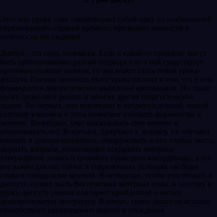
Этот тип урока тоже олицетворяет собой одну из особенностей
переживаемого страной времени: признание важности и
полезности обсуждений.
Диспут - это спор, полемика. Если к какой-то проблеме могут
быть принципиально разные подходы или о ней существуют
противоположные мнения, то она может стать темой урока-
диспута. Главная ценность этого урока состоит в том, что в нем
формируется диалектическое мышление школьников. Но такие
уроки позволяют решать и многие другие педагогические
задачи. Во-первых, они вовлекают в непринужденный, живой
разговор учеников и этим помогают избежать формализма в
знаниях. Во-вторых, учат высказывать свое мнение и
обосновывать его. В-третьих, приучают к диалогу, т.е. обучают
вникать в доводы оппонента, обнаруживать в них слабые места,
задавать вопросы, помогающие вскрывать неверные
утверждения, искать и спокойно приводить контрдоводы, а это
все важно для нас сейчас в современных условиях свободы
слова и плюрализма мнений. В-четвертых, чтобы участвовать в
диспуте, нужно знать фактический материал темы, и поэтому к
уроку-диспуту ученик повторяет пройденное и читает
дополнительную литературу. В-пятых, уроки-диспуты активно
способствуют превращению знаний в убеждения.