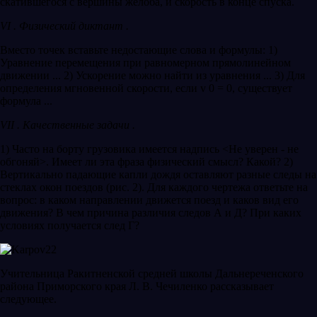
скатившегося с вершины желоба, и скорость в конце спуска.
VI . Физический диктант .
Вместо точек вставьте недостающие слова и формулы: 1)
Уравнение перемещения при равномерном прямолинейном
движении ... 2) Ускорение можно найти из уравнения ... 3) Для
определения мгновенной скорости, если v 0 = 0, существует
формула ...
VII . Качественные задачи .
1) Часто на борту грузовика имеется надпись <Не уверен - не
обгоняй>. Имеет ли эта фраза физический смысл? Какой? 2)
Вертикально падающие капли дождя оставляют разные следы на
стеклах окон поездов (рис. 2). Для каждого чертежа ответьте на
вопрос: в каком направлении движется поезд и каков вид его
движения? В чем причина различия следов А и Д? При каких
условиях получается след Г?
Учительница Ракитненской средней школы Дальнереченского
района Приморского края Л. В. Чечиленко рассказывает
следующее.