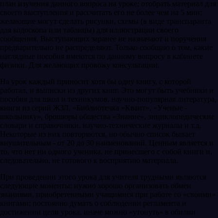
план изучения данного вопроса на уроке; отобрать материал для
своего выступления и рассчитать его не более чем на 5 мин;
желающие могут сделать рисунки, схемы (в виде транспаранта
для кодоскопа или таблицы) для иллюстрации своего
сообщения. Выступающих заранее не назначают и поручения
предварительно не распределяют. Только сообщаю о том, какие
наглядные пособия имеются по данному вопросу в кабинете
физики. Для желающих провожу консультации.
На урок каждый приносит хотя бы одну книгу, с которой
работал, и выписки из других книг. Это могут быть учебники и
пособия для школ и техникумов, научно-популярная литература,
книги из серий ЖЗЛ, «Библиотечка «Квант», «Ученые -
школьнику», брошюры общества «Знание», энциклопедические
словари и справочники, научно-технические журналы и т.д.
Некоторые из них повторяются, но обычно список бывает
внушительным - от 20 до 30 наименований. Ценным является и
то, что нет ни одного ученика, не принесшего с собой книги и,
следовательно, не готового к восприятию материала.
При проведении этого урока для учителя трудными являются
следующие моменты: нужно хорошо организовать обмен
знаниями, приобретенными учащимися при работе со «своими»
книгами; постоянно думать о соблюдении регламента и
достижении цели урока, иначе можно «утонуть» в обилии