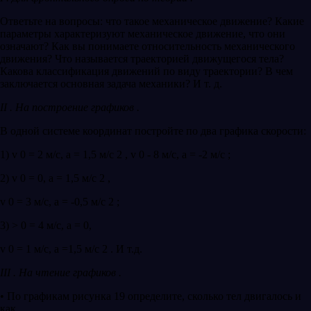
Ответьте на вопросы: что такое механическое движение? Какие
параметры характеризуют механическое движение, что они
означают? Как вы понимаете относительность механического
движения? Что называется траекторией движущегося тела?
Какова классификация движений по виду траектории? В чем
заключается основная задача механики? И т. д.
II . На построение графиков .
В одной системе координат постройте по два графика скорости:
1) v 0 = 2 м/с, а = 1,5 м/с 2 , v 0 - 8 м/с, а = -2 м/с ;
2) v 0 = 0, а = 1,5 м/с 2 ,
v 0 = 3 м/с, а = -0,5 м/с 2 ;
3) > 0 = 4 м/с, а = 0,
v 0 = 1 м/с, а =1,5 м/с 2 . И т.д.
III . На чтение графиков .
• По графикам рисунка 19 определите, сколько тел двигалось и
как.