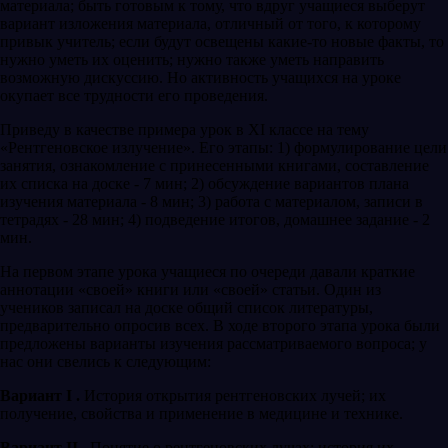
материала; быть готовым к тому, что вдруг учащиеся выберут
вариант изложения материала, отличный от того, к которому
привык учитель; если будут освещены какие-то новые факты, то
нужно уметь их оценить; нужно также уметь направить
возможную дискуссию. Но активность учащихся на уроке
окупает все трудности его проведения.
Приведу в качестве примера урок в XI классе на тему
«Рентгеновское излучение». Его этапы: 1) формулирование цели
занятия, ознакомление с принесенными книгами, составление
их списка на доске - 7 мин; 2) обсуждение вариантов плана
изучения материала - 8 мин; 3) работа с материалом, записи в
тетрадях - 28 мин; 4) подведение итогов, домашнее задание - 2
мин.
На первом этапе урока учащиеся по очереди давали краткие
аннотации «своей» книги или «своей» статьи. Один из
учеников записал на доске общий список литературы,
предварительно опросив всех. В ходе второго этапа урока были
предложены варианты изучения рассматриваемого вопроса; у
нас они свелись к следующим:
Вариант I .
История открытия рентгеновских лучей; их
получение, свойства и применение в медицине и технике.
Вариант II .
Понятие о рентгеновских лучах; история их