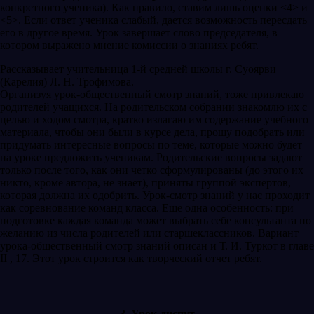
конкретного ученика). Как правило, ставим лишь оценки <4> и
<5>. Если ответ ученика слабый, дается возможность пересдать
его в другое время. Урок завершает слово председателя, в
котором выражено мнение комиссии о знаниях ребят.
Рассказывает учительница 1-й средней школы г. Суоярви
(Карелия) Л. Н. Трофимова.
Организуя урок-общественный смотр знаний, тоже привлекаю
родителей учащихся. На родительском собрании знакомлю их с
целью и ходом смотра, кратко излагаю им содержание учебного
материала, чтобы они были в курсе дела, прошу подобрать или
придумать интересные вопросы по теме, которые можно будет
на уроке предложить ученикам. Родительские вопросы задают
только после того, как они четко сформулированы (до этого их
никто, кроме автора, не знает), приняты группой экспертов,
которая должна их одобрить. Урок-смотр знаний у нас проходит
как соревнование команд класса. Еще одна особенность: при
подготовке каждая команда может выбрать себе консультанта по
желанию из числа родителей или старшеклассников. Вариант
урока-общественный смотр знаний описан и Т. И. Туркот в главе
II , 17. Этот урок строится как творческий отчет ребят.
3. Урок-диспут