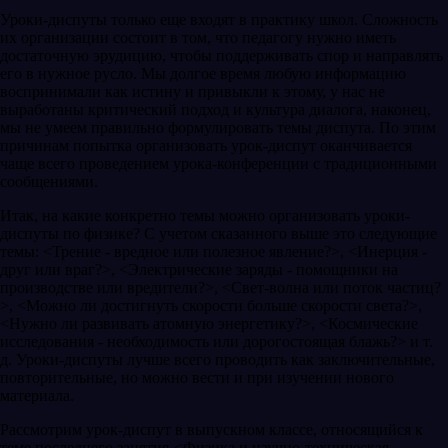
Уроки-диспуты только еще входят в практику школ. Сложность
их организации состоит в том, что педагогу нужно иметь
достаточную эрудицию, чтобы поддерживать спор и направлять
его в нужное русло. Мы долгое время любую информацию
воспринимали как истину и привыкли к этому, у нас не
выработаны критический подход и культура диалога, наконец,
мы не умеем правильно формулировать темы диспута. По этим
причинам попытка организовать урок-диспут оканчивается
чаще всего проведением урока-конференции с традиционными
сообщениями.
Итак, на какие конкретно темы можно организовать уроки-
диспуты по физике? С учетом сказанного выше это следующие
темы: <Трение - вредное или полезное явление?>, <Инерция -
друг или враг?>, <Электрические заряды - помощники на
производстве или вредители?>, <Свет-волна или поток частиц?
>, <Можно ли достигнуть скорости больше скорости света?>,
<Нужно ли развивать атомную энергетику?>, <Космические
исследования - необходимость или дорогостоящая блажь?> и т.
д. Уроки-диспуты лучше всего проводить как заключительные,
повторительные, но можно вести и при изучении нового
материала.
Рассмотрим урок-диспут в выпускном классе, относящийся к
теме последнего занятия-<Физика и научно-техническая