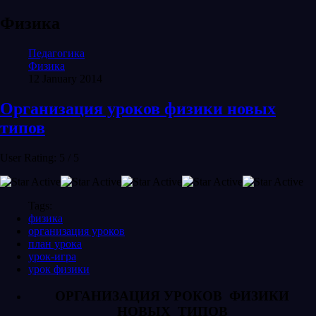
Физика
Педагогика
Физика
12 January 2014
Организация уроков физики новых
типов
User Rating:
5
/
5
Tags:
физика
организация уроков
план урока
урок-игра
урок физики
ОРГАНИЗАЦИЯ УРОКОВ ФИЗИКИ
НОВЫХ ТИПОВ