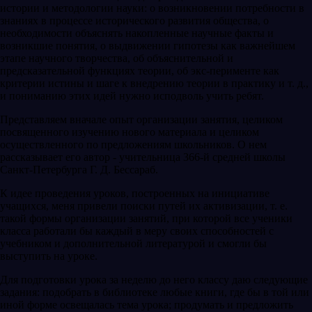
истории и методологии науки: о возникновении потребности в
знаниях в процессе исторического развития общества, о
необходимости объяснять накопленные научные факты и
возникшие понятия, о выдвижении гипотезы как важнейшем
этапе научного творчества, об объяснительной и
предсказательной функциях теории, об экс-перименте как
критерии истины и шаге к внедрению теории в практику и т. д.,
и пониманию этих идей нужно исподволь учить ребят.
Представляем вначале опыт организации занятия, целиком
посвященного изучению нового материала и целиком
осуществленного по предложениям школьников. О нем
рассказывает его автор - учительница 366-й средней школы
Санкт-Петербурга Г. Д. Бессараб.
К идее проведения уроков, построенных на инициативе
учащихся, меня привели поиски путей их активизации, т. е.
такой формы организации занятий, при которой все ученики
класса работали бы каждый в меру своих способностей с
учебником и дополнительной литературой и смогли бы
выступить на уроке.
Для подготовки урока за неделю до него классу даю следующие
задания: подобрать в библиотеке любые книги, где бы в той или
иной форме освещалась тема урока; продумать и предложить