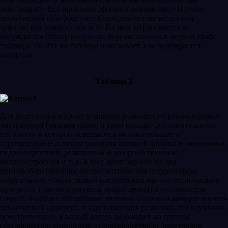
революция>. Его проблема сформулирована так: <Научно-
технический прогресс - это благо для человечества или
трагические шаги к гибели?> На нем затрагивается и
обсуждается спектр вопросов, перечисленных в первой графе
таблицы 10. Эта же таблица показывает, как подбирается
материал.
Таблица 2
Для подготовки к уроку учащиеся знакомятся с рекомендуемой
литературой (названа ниже) и сами находят дополнительную,
т.е. такую, в которой освещаются положительные и
отрицательные аспекты развития атомной физики и энергетики,
гидроэнергетики, реактивной и лазерной техники,
машиностроения и т. д. Класс делят заранее на два
противоборствующих лагеря: оптимистов (сторонников
энергичного, <без оглядки> наступления научно-технического
прогресса, притом прогресса любой ценой) и пессимистов
(людей, видящих негативные явления, сопровождающие научно-
технический прогресс, и призывающих развивать его вдумчиво,
осмотрительно). Каждый лагерь разбивают на группы
специалистов: атомщиков, гидроэнергетиков, ракетчиков,