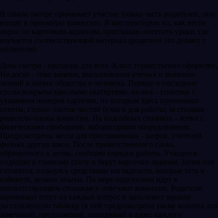
В самом смотре принимает участие только часть родителей, они
входят в приемную комиссию. Я инструктирую их, как вести
опрос по карточкам-заданиям, приглашаю посетить уроки, где
изучается соответствующий материал (родители это делают с
желанием).
День смотра - праздник для всех. Класс торжественно оформлен,
На доске - тема занятия, высказывания ученых о значении
знаний в жизни общества и человека. Первые и последние
столы покрыты красными скатертями, на них - этикетки с
указанием номеров карточек, по которым здесь принимают
ответы, стопки листов чистой бумаги для работы; за столами -
родители-члены комиссии. На подсобных столиках - лотки с
физическими приборами, лабораторным оборудованием.
Предусмотрены места для приглашенных - шефов, учителей
физики других школ. После приветственного слова,
обращенного к детям, сообщаю порядок работы. Учащиеся
подходят к главному столу и берут карточки-задания. Затем они
готовятся, пользуясь средствами наглядности, которые есть в
кабинете, делают опыты. По мере подготовки идут к
соответствующим столикам и отвечают комиссии. Родители
оценивают ответ на каждый вопрос и заполняют заранее
заготовленную таблицу (в ней предусмотрена также колонка для
замечаний, предложений, поощрений в адрес каждого