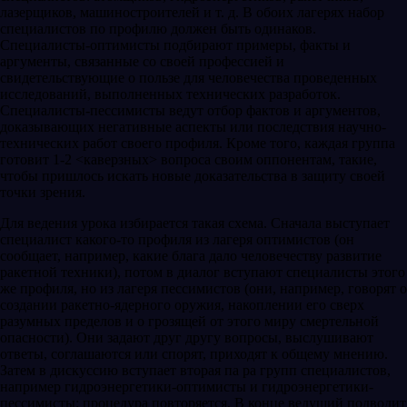
лазерщиков, машиностроителей и т. д. В обоих лагерях набор
специалистов по профилю должен быть одинаков.
Специалисты-оптимисты подбирают примеры, факты и
аргументы, связанные со своей профессией и
свидетельствующие о пользе для человечества проведенных
исследований, выполненных технических разработок.
Специалисты-пессимисты ведут отбор фактов и аргументов,
доказывающих негативные аспекты или последствия научно-
технических работ своего профиля. Кроме того, каждая группа
готовит 1-2 <каверзных> вопроса своим оппонентам, такие,
чтобы пришлось искать новые доказательства в защиту своей
точки зрения.
Для ведения урока избирается такая схема. Сначала выступает
специалист какого-то профиля из лагеря оптимистов (он
сообщает, например, какие блага дало человечеству развитие
ракетной техники), потом в диалог вступают специалисты этого
же профиля, но из лагеря пессимистов (они, например, говорят о
создании ракетно-ядерного оружия, накоплении его сверх
разумных пределов и о грозящей от этого миру смертельной
опасности). Они задают друг другу вопросы, выслушивают
ответы, соглашаются или спорят, приходят к общему мнению.
Затем в дискуссию вступает вторая па pa групп специалистов,
например гидроэнергетики-оптимисты и гидроэнергетики-
пессимисты; процедура повторяется. В конце ведущий подводит