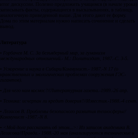
итог дискуссии. Полезно предложить учащимся (в начале урока)
записывать факты, содержащиеся в высказываниях, в таблицу,
аналогичную приведенной выше. Для этого дают ее форму.
Дома по этим материалам нужно написать сочинение и сделать
вывод.
Литература
• Горбачев М. С. За безъядерный мир, за гуманизм
международных отношений.- М.: Политиздат, 1987.-С. 3-5.
• Ускорение и наука в Сибири/Коммунист.- 1987.-N 17 (о
нравственных и экологических проблемах сооружения ГЭС-
гигантов).
• Для чего нам космос?//Литературная газета.-1989.-26 апр.
• Техника: исчерпан ли кредит доверия?//Известия.-1988.-4 сент.
• Легасов В. Проблемы безопасного развития техносферы//
Коммунист -1987.-N 8.
• <Мой долг рассказать об этом...>: Из записок академика В.
Легасова//Правда.- 1988.-20 мая (анализируются технические и