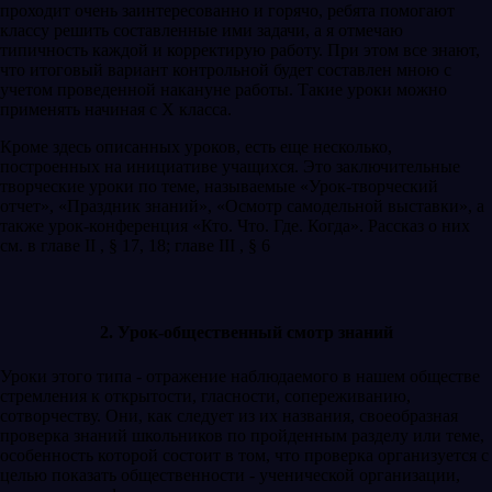
проходит очень заинтересованно и горячо, ребята помогают
классу решить составленные ими задачи, а я отмечаю
типичность каждой и корректирую работу. При этом все знают,
что итоговый вариант контрольной будет составлен мною с
учетом проведенной накануне работы. Такие уроки можно
применять начиная с X класса.
Кроме здесь описанных уроков, есть еще несколько,
построенных на инициативе учащихся. Это заключительные
творческие уроки по теме, называемые «Урок-творческий
отчет», «Праздник знаний», «Осмотр самодельной выставки», а
также урок-конференция «Кто. Что. Где. Когда». Рассказ о них
см. в главе II , § 17, 18; главе III , § 6
2. Урок-общественный смотр знаний
Уроки этого типа - отражение наблюдаемого в нашем обществе
стремления к открытости, гласности, сопереживанию,
сотворчеству. Они, как следует из их названия, своеобразная
проверка знаний школьников по пройденным разделу или теме,
особенность которой состоит в том, что проверка организуется с
целью показать общественности - ученической организации,