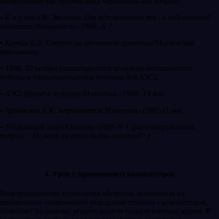
технологические предпосылки чернобыльской аварии).
• К о п тю г В. Экология: От обеспокоенности - к действенной
политике//Коммунист.- 1988.-N 7.
• Куркин Б.А. Смерть на временном хранении//Московский
комсомолец.-
• 1988.-10 ноября (анализируется проблема безопасности
добычи и транспортировки топлива для АЭС).
• АЭС: Взгляд в будущее//Известия.- 1988.-14 янв.
• Армянская АЭС закрывается//Известия.-1989.-11 янв.
• Убивающий миф//Юность -1989.-N 1 (рассматривается
вопрос: <Может ли атом быть мирным?>).
4. Урок с применением компьютеров
Информационная технология обучения, основанная на
применении современной передовой техники - компьютеров,
позволяет по-новому решить многие педагогические задачи. В