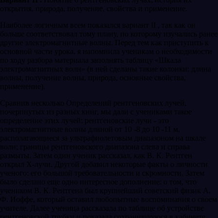
открытия, природа, получение, свойства и применение.
Наиболее логичным всем показался вариант II , так как он
больше соответствовал тому плану, по которому изучались ранее
другие электромагнитные волны. Перед тем как приступить к
основной части урока, я напомнила ученикам о необходимости
по ходу разбора материала заполнять таблицу «Шкала
электромагнитных волн» (в ней сделаны такие колонки: длина
волны, получение волны, природа, основные свойства,
применение).
Сравнив несколько Определений рентгеновских лучей,
почерпнутых из разных книг, мы дали с учениками такое
определение этих лучей: рентгеновские лучи - это
электромагнитные волны длиной от 10 -8 до 10 -11 м,
располагающиеся за ультрафиолетовым диапазоном на шкале
волн; границы рентгеновского диапазона слева и справа
размыты. Затем один ученик рассказал, как В. К. Рентген
открыл Х-лучи. Другой добавил некоторые факты о личности
ученого: его большой требовательности и скромности. Затем
было сделано еще одно интересное дополнение: о том, что
учеником В. К. Рентгена был крупнейший советский физик А.
Ф. Иоффе, который оставил любопытные воспоминания о своем
учителе. Далее ученица рассказала по таблице об устройстве
рентгеновской трубки и показала сохранившуюся в кабинете