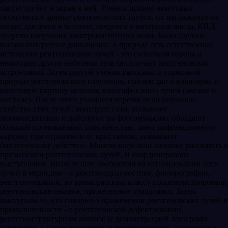
такую трубку и экран к ней. Ученик привел некоторые
технические данные рентгеновских трубок, их напряжение на
аноде, давление в баллоне, сведения о материале анода, КПД,
энергии излучения электромагнитных волн. Было сделано
весьма интересное дополнение: в природе есть естественные
источники рентгеновских лучей - это солнечная корона и
некоторые другие небесные тела (их изучает рентгеновская
астрономия). Затем другой ученик рассказал о тормозной
природе рентгеновского излучения, причем дал и волновую, и
квантовую картину явления, классификацию лучей (мягкие и
жесткие). После этого учащиеся перечислили основные
свойства этих лучей: ионизуют газы, вызывают
люминесценцию и действуют на фотоэмульсию, обладают
большой проникающей способностью, дают дифракционную
картину при отражении от кристаллов, оказывают
биологическое действие. Многие выразили желание рассказать о
применении рентгеновских лучей. Я координировала
выступления. Вначале шли сообщения об использовании этих
лучей в медицине - о рентгенодиагностике, флюорографии,
рентгенотерапии; во время рассказа классу продемонстрировали
рентгеновские снимки, принесенные учащимися. Затем
выступали те, кто говорил о применении рентгеновских лучей в
промышленности - о рентгеновской дефектоскопии,
рентгеноструктурном анализе (с демонстрацией лауэграмм
алюминия, а также порошковых рентгенограмм), а потом шел