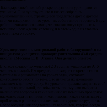
Благодаря своей полной раскрепощенности урок нравится
ученикам. Они чувствуют, что в классе собрались
единомышленники, стремящиеся поделиться друг с другом
своими находками, и что урок - их собственное творение. Вдруг
ребята начинают осознавать, что знания могут приносить
истинное наслаждение человеку, и в этом - одна из главных
заслуг такого урока».
Урок подготовки к контрольной работе, базирующийся на
инициативе учащихся, проводит учительница 43-й средней
школы г.Москвы Е. В. Эткнна. Она делится опытом.
В классе создаю (по желанию) 2-3 группы учащихся по А -5
человек в каждой. Им предлагаю, исходя из теоретического
материала и решавшихся на уроках задач, составить
контрольную работу по теме. Это является их домашним
заданием к данному сроку. На уроке они должны защитить свой
вариант контрольной, т.е. объяснить, почему ими выбраны
именно эти вопросы и какие знания с их помощью проверяют,
насколько задачи типичны и комплексны, какова связь задач с
пройденным ранее материалом, каков их уровень трудности.
После обсуждения предложенных вариантов, которое всегда