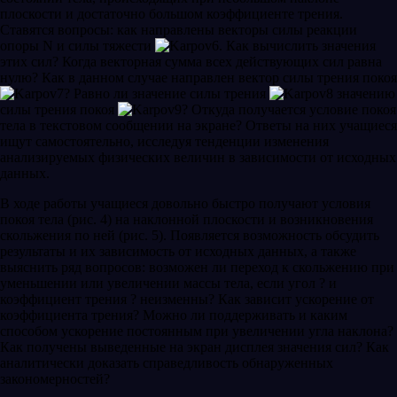
плоскости и достаточно большом коэффициенте трения.
Ставятся вопросы: как направлены векторы силы реакции
опоры N и силы тяжести
. Как вычислить значения
этих сил? Когда векторная сумма всех действующих сил равна
нулю? Как в данном случае направлен вектор силы трения покоя
? Равно ли значение силы трения
значению
силы трения покоя
? Откуда получается условие покоя
тела в текстовом сообщении на экране? Ответы на них учащиеся
ищут самостоятельно, исследуя тенденции изменения
анализируемых физических величин в зависимости от исходных
данных.
В ходе работы учащиеся довольно быстро получают условия
покоя тела (рис. 4) на наклонной плоскости и возникновения
скольжения по ней (рис. 5). Появляется возможность обсудить
результаты и их зависимость от исходных данных, а также
выяснить ряд вопросов: возможен ли переход к скольжению при
уменьшении или увеличении массы тела, если угол ? и
коэффициент трения ? неизменны? Как зависит ускорение от
коэффициента трения? Можно ли поддерживать и каким
способом ускорение постоянным при увеличении угла наклона?
Как получены выведенные на экран дисплея значения сил? Как
аналитически доказать справедливость обнаруженных
закономерностей?