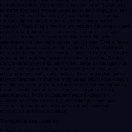
выполнение опыта (по 2 карточки каждого типа). Задачи этих
же типов получают ученики, сидящие на шести передних партах
(еще 12 человек). Пока ребята у доски готовятся к ответам,
проходит фронтальный опрос по теории для остальных
учащихся. Через 15 мин ученики, отвечавшие письменно, сдают
работы и их опрашивают фронтально, а второй части класса
раздают карточки с письменными заданиями. На этом
заканчивается первая часть смотра; она занимает 30 мин. Затем
класс пишет физический диктант (5 мин). Оставшееся время
отводится на решение качественных задач. Этот этап проходит
живо, многие вопросы вызывают острые дискуссии. По мере
поступления письменных работ члены жюри их проверяют. За
10 мин до конца смотра жюри (кроме двоих) переходит в
соседний класс, чтобы посовещаться. Когда оно возвращается,
ведущий зачитывает отметки, полученные ребятами за каждый
вид работы, и общие оценки. Лист с отметками вывешивают на
стенде, а итоговые оценки выставляют в журнал. Смотр
заканчиваемся. Гости поздравляют ребят и желают им
дальнейших успехов в учебе. Учитель физики благодарит
членов жюри за проделанную работу и награждает их
сувенирами (книгами по физике).
Приводим примеры заданий.
I . Для фронтального опроса по теории .