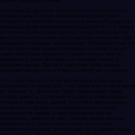
диктант. Урок ведут ученики.
Подготовка. За две недели вывешиваем на стенде вопросы и
типовые задачи. А потом - знакомая всем картина: ребята
собираются на переменах перед стендом, шумно обсуждают его
материалы. Делим девятиклассников на группы по 4 - 5 человек
(в составе каждой-сильные, средние, слабые). Возглавляют их
консультанты (выпускники или лучшие девятиклассники). Они
занимаются с учениками индивидуально. Убедившись в том, что
все его подопечные усвоили кинематику и научились решать
задачи, консультант принимает у каждого ученика зачет по
каждому виду работ, включенных в программу смотра, и
выставляет оценки. При такой подготовке ребята хорошо
овладевают материалом и готовятся к смотру как к празднику.
Успех урока зависит от четкой работы жюри. В него входят
председатель (он же ведущий) - член ученического совета школы
и 7 учеников IX - XI классов. Перед членами жюри ставим
трудную задачу: за 1 ч опросить весь класс и оценить каждого
ученика по семи видам заданий. При этом нужно выслушать
устные ответы, проверить письменные работы и успеть
выставить всем отметки до окончания смотра (как это
организовать, решают они сами). Поэтому прежде всего мы
добиваемся того, чтобы ребята из жюри сами отлично
разобрались в материале. Вместе с нами они подбирают задачи,
чертят графики, оформляют кабинет, составляют список