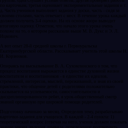
группы: одна слушает устные ответы, другая проверяет работы
по карточкам, третья оценивает экспериментальные задания и т.
д. Часть учеников выполняет задания у доски, часть - сидя за
своими столами, часть отвечает с мест. В течение урока каждый
должен получить 3-4 оценки. На их основе жюри выводит
итоговую оценку. Отметим, что начало этого урока очень
похоже на то, о котором рассказали выше М. В. Дукс и Э. Л.
Ицкович.
А вот опыт 28-й средней школы г. Первоуральска
Екатеринбургской области. Рассказывает учитель этой школы Н.
И. Корзннков.
Опираясь на высказывание В. А. Сухомлинского о том, что
процесс воспитания выражается в единстве духовной жизни
воспитателя и воспитанников - в единстве их идеалов,
стремлений, интересов, мыслей, переживаний, и зная из своей
практики, что общение детей с родителями положительно
сказывается на успеваемости, самостоятельности и
дисциплинированности ребят, я урок-общественный смотр
знаний организую при широкой помощи родителей.
Подготовку начинаю за месяц. Определив тему, разрабатываю
карточки-задания для учащихся. В каждой - 2-4 пункта: 1)
теоретический вопрос (отвечая на него, ученик должен показать
знание закона, явления, правила, определения; подтвердить