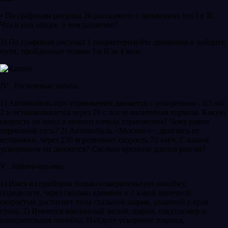
• По графикам рисунка 20 расскажите о движениях тел I и II .
Что в них общее, в чем различие?
3) По графикам рисунка 1 охарактеризуйте движения и найдите
пути, пройденные телами I и II за 4 мин.
IV . Расчетные задачи .
1) Автомобиль при торможении движется с ускорением - 0,5 м/с
2 и останавливается через 20 с после включения тормоза. Какую
скорость он имел в момент начала торможения? Чему равен
тормозной путь? 2) Автомобиль <Москвич>, двигаясь от
остановки, через 250 м развивает скорость 72 км/ч. С каким
ускорением он движется? Сколько времени длится разгон?
V . Задачи-опыты .
1) Имея из приборов только измерительную линейку,
определите, через сколько времени и с какой конечной
скоростью достигнет пола стальной шарик, упавший с края
стола. 2) Имеются наклонный желоб, шарик, секундомер и
измерительная линейка. Найдите ускорение шарика,