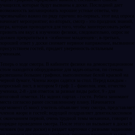
учащихся, которые будут вызваны к доске. Последний дает
возможность запланировать хорошие устные ответы, что
чрезвычайно важно по ряду причин: во-первых, этот вид опроса
начинает мероприятие; во-вторых, смотр - это праздник знаний,
игра, которая проводится для того, чтобы заинтересовать ребят,
привить им вкус к изучению физики, следовательно, опрос не
должен превратиться в <избиение младенцев>; в-третьих,
хороший ответ у доски снимает нервное напряжение, вызванное
присутствием гостей, придает уверенность остальным
ученикам.
Теперь о ходе смотра. В кабинете физики на демонстрационном
столе находится оборудование для задач-опытов, по стенам
развешаны большие графики, выполненные белой краской на
черной бумаге. Члены жюри садятся за стол. Перед каждым -
опросный лист, в котором 9 граф: 1 - фамилия, имя, отчество
ученика, 2-8 - для отметок за разные виды работ, 9 - для
итоговой отметки. На задних партах - гости. Ребята занимают
места согласно ранее составленному плану. Начинается
оргмомент (5 мин): учитель объявляет тему смотра, представляет
членов жюри и гостей; ведущий поздравляет девятиклассников
с окончанием первой, очень трудной темы механики, говорит о
порядке проведения смотра. После этого он вызывает к доске 8
человек (на две доски) и раздает карточки с разными заданиями:
на чтение и построение графиков, решение расчетной задачи,