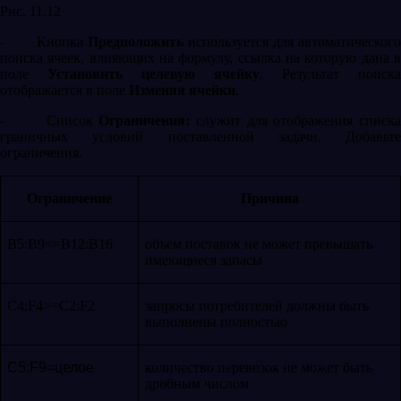
Рис. 11.12
-
Кнопка
Предположить
используется для автоматическог
поиска ячеек, влияющих на формулу, ссылка на которую дана в
поле
Установить целевую ячейку
. Результат поиска
отображается в поле
Изменяя ячейки
.
-
Список
Ограничения:
служит для отображения списк
граничных условий поставленной задачи. Добавьте
ограничения.
Ограничение
Причина
B5:B9<=B12:B16
объем поставок не может превышать
имеющиеся запасы
C4:F4>=C2:F2
запросы потребителей должны быть
выполнены полностью
C
5:
F
9=целое
количество перевозок не может быть
дробным числом