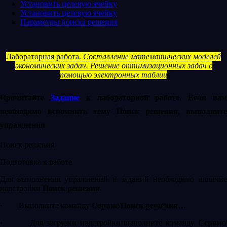
Установить целевую ячейку
Установить целевую ячейку
Параметры поиска решения
Лабораторная работа.
Составление математических моделей
экономических задач. Решение оптимизационных задач с
помощью электронных таблиц
Прочитайте
Задание
к лабораторной работе. Если вам
необходимо вспомнить тему Поиск решения, выполните
упражнения
Поиск решения
Подготовка к работе
Для выполнения упражнений и заданий необходимо наличие
надстройки
Поиск решения
.
·
Выполните команду
Сервис/Поиск решения…
·
Для загрузки надстройки выполните команду
Сервис