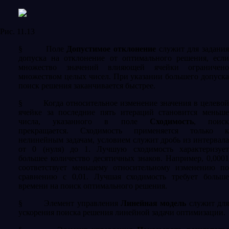
Рис. 11.13
§
Поле
Допустимое отклонение
служит для задани
допуска на отклонение от оптимального решения, если
множество значений влияющей ячейки ограничено
множеством целых чисел. При указании большего допуска
поиск решения заканчивается быстрее.
§
Когда относительное изменение значения в целево
ячейке за последние пять итераций становится меньше
числа, указанного в поле
Сходимость
, поис
прекращается. Сходимость применяется только к
нелинейным задачам, условием служит дробь из интервала
от 0 (нуля) до 1. Лучшую сходимость характеризует
большее количество десятичных знаков. Например, 0,0001
соответствует меньшему относительному изменению по
сравнению с 0,01. Лучшая сходимость требует больше
времени на поиск оптимального решения.
§
Элемент управления
Линейная модель
служит дл
ускорения поиска решения линейной задачи оптимизации.