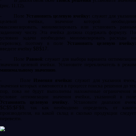
·
В диалоговом окне
Поиск решения
установите значени
(рис. 11.12).
-
Поле
Установить целевую ячейку:
служит для указани
целевой ячейки, значение которой необходимо
максимизировать, минимизировать или установить равным
заданному числу. Эта ячейка должна содержать формулу. По
условию задачи необходимо минимизировать расходы на
перевозку, поэтому в поле
Установить целевую ячейку
введите ячейку
$
B
$17
.
-
Поле
Равной
: служит для выбора варианта оптимизаци
значения целевой ячейки. Установите переключатель в режим
минимальному значению
.
-
Поле
Изменяя ячейки:
служит для указания ячеек
значения которых изменяются в процессе поиска решения до тех
пор, пока не будут выполнены наложенные ограничения и
условие оптимизации значения ячейки, указанной в поле
Установить целевую ячейку
. Установите диапазон ячее
$
C
$5:$
F
$9
, так как необходимо определить, от какого
производителя, на какой склад и сколько продукции следует
перевезти.