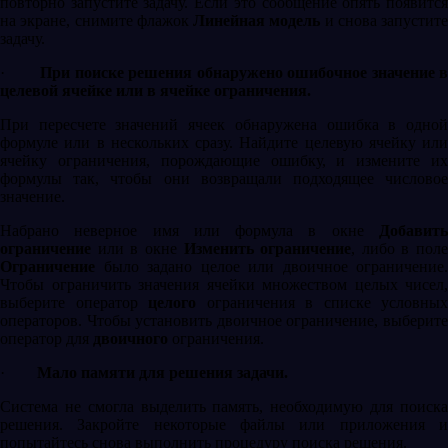
повторно запустите задачу. Если это сообщение опять появится
на экране, снимите флажок
Линейная модель
и снова запустите
задачу.
·
При поиске решения обнаружено ошибочное значение 
целевой ячейке или в ячейке ограничения.
При пересчете значений ячеек обнаружена ошибка в одной
формуле или в нескольких сразу. Найдите целевую ячейку или
ячейку ограничения, порождающие ошибку, и измените их
формулы так, чтобы они возвращали подходящее числовое
значение.
Набрано неверное имя или формула в окне
Добавить
ограничение
или в окне
Изменить ограничение
, либо в поле
Ограничение
было задано целое или двоичное ограничение.
Чтобы ограничить значения ячейки множеством целых чисел,
выберите оператор
целого
ограничения в списке условных
операторов. Чтобы установить двоичное ограничение, выберите
оператор для
двоичного
ограничения.
·
Мало памяти для решения задачи.
Система не смогла выделить память, необходимую для поиска
решения. Закройте некоторые файлы или приложения и
попытайтесь снова выполнить процедуру поиска решения.