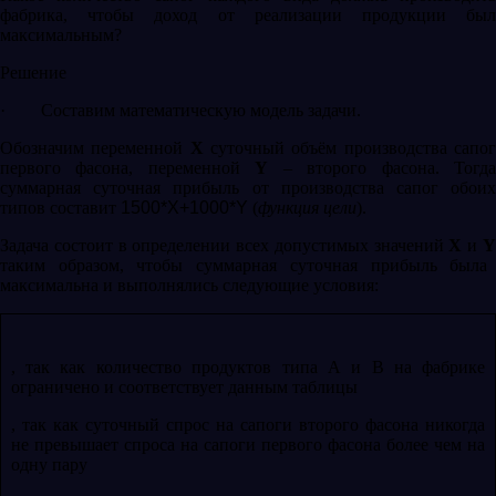
фабрика, чтобы доход от реализации продукции был
максимальным?
Решение
·
Составим математическую модель задачи.
Обозначим переменной
X
суточный объём производства сапо
первого фасона, переменной
Y
– второго фасона. Тогд
суммарная суточная прибыль от производства сапог обоих
типов составит
1500*
X
+1000*
Y
(
функция цели
).
Задача состоит в определении всех допустимых значений
X
и
таким образом, чтобы суммарная суточная прибыль была
максимальна и выполнялись следующие условия:
, так как количество продуктов типа А и В на фабрике
ограничено и соответствует данным таблицы
, так как суточный спрос на сапоги второго фасона никогда
не превышает спроса на сапоги первого фасона более чем на
одну пару