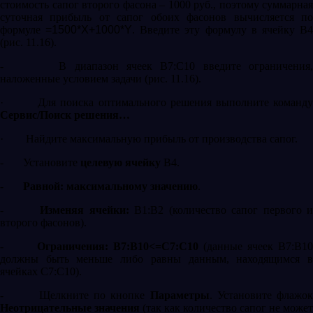
стоимость сапог второго фасона – 1000 руб., поэтому суммарная
суточная прибыль от сапог обоих фасонов вычисляется по
формуле
=1500*
X
+1000*
Y
. Введите эту формулу в ячейку
B
(рис. 11.16).
-
В диапазон ячеек
B
7:
C
10 введите ограничения
наложенные условием задачи (рис. 11.16).
·
Для поиска оптимального решения выполните команд
Сервис/Поиск решения…
·
Найдите максимальную прибыль от производства сапог.
-
Установите
целевую ячейку
B
4.
-
Равной: максимальному значению
.
-
Изменяя ячейки:
B
1:
B
2 (количество сапог первого 
второго фасонов).
-
Ограничения:
B
7:
B
10<=
C
7:
C
10
(данные ячеек
B
7:
B
1
должны быть меньше либо равны данным, находящимся в
ячейках
C
7:
C
10).
-
Щелкните по кнопке
Параметры
. Установите флажок
Неотрицательные значения
(так как количество сапог не может