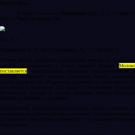
Надстройки…
·
В диалоговом окне
Надстройки
(рис. 11.1) установит
флажок
Поиск решения
.
OK
.
Рис. 11.1
Упражнение № 11.
SEQ Упражнение_№_*. \* ARABIC
1
Частная фирма занимается переработкой молока на нескольких
заводах, расположенных в разных районах Москвы.
Молоко
поставляется
объединениями фермеров, расположенными в
городах Московской области. Стоимость молока одинакова,
однако перевозка от объединения фермеров на завод зависит от
расстояния и отличается для каждого объединения и завода.
Потребность заводов в молоке различна. Объем молока в
каждом объединении ограничен.
Потребителей (молокоперерабатывающие заводы) назовем по
наименованию районов Москвы, в которых они расположены, а
поставщиков (объединения фермеров) – по названиям городов
Подмосковья.
Потребность перерабатывающих заводов в молоке.