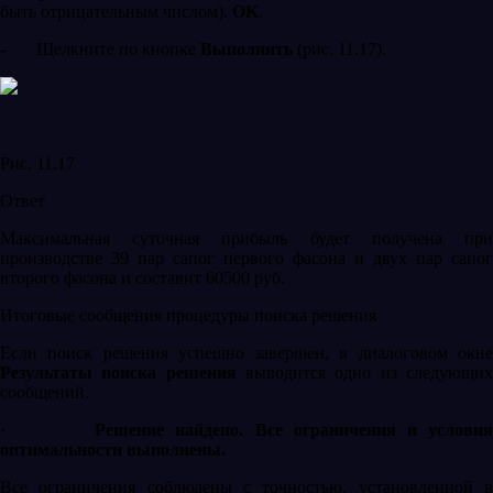
быть отрицательным числом).
OK
.
-
Щелкните по кнопке
Выполнить
(рис. 11.17).
Рис. 11.17
Ответ
Максимальная суточная прибыль будет получена при
производстве 39 пар сапог первого фасона и двух пар сапог
второго фасона и составит 60500 руб.
Итоговые сообщения процедуры поиска решения
Если поиск решения успешно завершен, в диалоговом окне
Результаты поиска решения
выводится одно из следующи
сообщений.
·
Решение найдено. Все ограничения и услови
оптимальности выполнены.
Все ограничения соблюдены с точностью, установленной в