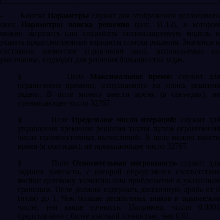
-
Кнопка
Параметры
служит для отображения диалоговог
окна
Параметры поиска решения
(рис. 11.13), в которо
можно загрузить или сохранить оптимизируемую модель и
указать предусмотренные варианты поиска решения. Значения и
состояния элементов управления окна, используемые по
умолчанию, подходят для решения большинства задач.
§
Поле
Максимальное время:
служит для
ограничения времени, отпускаемого на поиск решения
задачи. В поле можно ввести время (в секундах), не
превышающее число 32767.
§
Поле
Предельное число итераций:
служит дл
управления временем решения задачи путем ограничения
числа промежуточных вычислений. В поле можно ввести
время (в секундах), не превышающее число 32767.
§
Поле
Относительная погрешность
служит дл
задания точности, с которой определяется соответствие
ячейки целевому значению или приближение к указанным
границам. Поле должно содержать десятичную дробь от 0
(нуля) до 1. Чем больше десятичных знаков в задаваемом
числе, тем выше точность. Например, число 0,0001
представлено с более высокой точностью, чем 0,01.