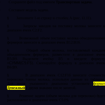
·
Сохраните файл под именем
Транспортная задача
.
·
Составьте модель задачи.
§
Заполните 1-ю строку и столбец A (рис. 11.11).
§
Запросы заводов на поставку молока занесите 
диапазон ячеек C2:F2.
§
Возможный объем поставки молока объединениям
фермеров занесите в диапазон ячеек B12:B16.
§
Общий объем молока, поставляемый каждым
объединением фермеров, разместите в диапазоне ячеек
B5:B9. Выделите ячейку B5 и введите формулу
=СУММ(C5:F5)
. Скопируйте формулу в диапазон ячеек
B6:B9.
§
В диапазон ячеек С12:F16 занесите стоимост
перевозки тонны молока, используя данные из таблицы.
Для ячеек указанного диапазона установите
формат
Денежный
с двумя знаками после запятой.
§
Решение задачи (объем молока для перевозки) буде
расположено в диапазоне ячеек C5:F9.