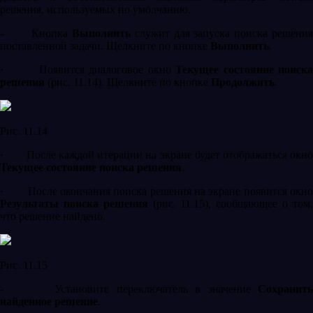
решения, используемых по умолчанию.
-
Кнопка
Выполнить
служит для запуска поиска решени
поставленной задачи. Щелкните по кнопке
Выполнить
.
·
Появится диалоговое окно
Текущее состояние поиск
решения
(рис. 11.14). Щелкните по кнопке
Продолжить
.
Рис. 11.14
·
После каждой итерации на экране будет отображаться окн
Текущее состояние поиска решения
.
·
После окончания поиска решения на экране появится окн
Результаты поиска решения
(рис. 11.15), сообщающее о том
что решение найдено.
Рис. 11.15
-
Установите переключатель в значение
Сохранит
найденное решение
.