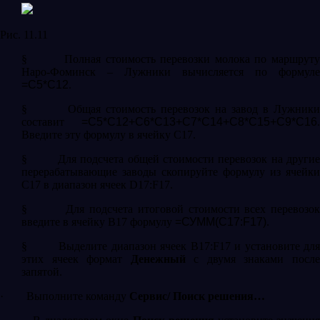
Рис. 11.11
§
Полная стоимость перевозки молока по маршрут
Наро-Фоминск – Лужники вычисляется по формуле
=
C
5*
C
12
.
§
Общая стоимость перевозок на завод в Лужник
составит
=
C
5*
C
12+
C
6*
C
13+
C
7*
C
14+
C
8*
C
15+
C
9*
C
16
.
Введите эту формулу в ячейку С17.
§
Для подсчета общей стоимости перевозок на други
перерабатывающие заводы скопируйте формулу из ячейки
С17 в диапазон ячеек
D
17:
F
17.
§
Для подсчета итоговой стоимости всех перевозо
введите в ячейку
B
17 формулу
=СУММ(C17:F17)
.
§
Выделите диапазон ячеек
B
17:
F
17 и установите дл
этих ячеек формат
Денежный
с двумя знаками посл
запятой.
·
Выполните команду
Сервис/ Поиск решения…