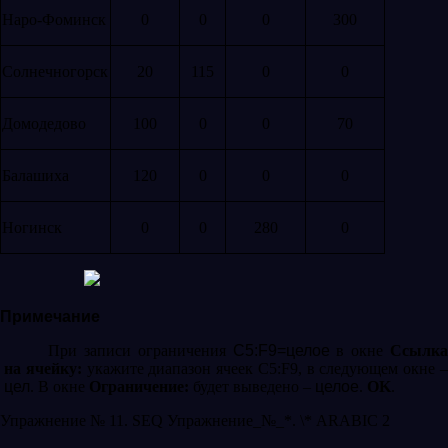
Наро-Фоминск
0
0
0
300
Солнечногорск
20
115
0
0
Домодедово
100
0
0
70
Балашиха
120
0
0
0
Ногинск
0
0
280
0
Примечание
При записи ограничения
С5:F9=целое
в окне
Ссылка
на ячейку:
укажите диапазон ячеек С5:F9, в следующем окне 
цел
. В окне
Ограничение:
будет выведено –
целое
.
OK
.
Упражнение № 11.
SEQ Упражнение_№_*. \* ARABIC
2