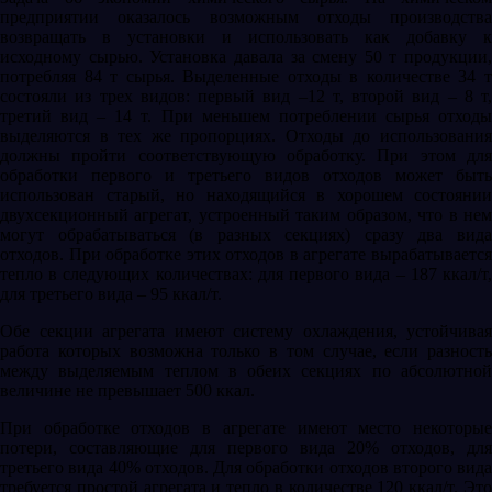
предприятии оказалось возможным отходы производства
возвращать в установки и использовать как добавку к
исходному сырью. Установка давала за смену 50 т продукции,
потребляя 84 т сырья. Выделенные отходы в количестве 34 т
состояли из трех видов: первый вид –12 т, второй вид – 8 т,
третий вид – 14 т. При меньшем потреблении сырья отходы
выделяются в тех же пропорциях. Отходы до использования
должны пройти соответствующую обработку. При этом для
обработки первого и третьего видов отходов может быть
использован старый, но находящийся в хорошем состоянии
двухсекционный агрегат, устроенный таким образом, что в нем
могут обрабатываться (в разных секциях) сразу два вида
отходов. При обработке этих отходов в агрегате вырабатывается
тепло в следующих количествах: для первого вида – 187 ккал/т,
для третьего вида – 95 ккал/т.
Обе секции агрегата имеют систему охлаждения, устойчивая
работа которых возможна только в том случае, если разность
между выделяемым теплом в обеих секциях по абсолютной
величине не превышает 500 ккал.
При обработке отходов в агрегате имеют место некоторые
потери, сос­тавляющие для первого вида 20% отходов, для
третьего вида 40% отходов. Для обработки отходов второго вида
требуется простой агрегата и тепло в количестве 120 ккал/т. Это