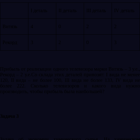
I деталь
II деталь
III деталь
IV деталь
Витязь
4
0
2
2
Рекорд
3
2
0
3
Прибыль от реализации одного телевизора марки Витязь – 3 у.е.,
Рекорд – 2 у.е.Со склада этих деталей привозят: I вида не менее
120, II вида – не более 100, III вида не более 133, IV вида не
более 222. Сколько телевизоров и какого вида нужно
производить, чтобы прибыль была наибольшей?
Задача 3
Задача об экономии химического сырья. На химическом