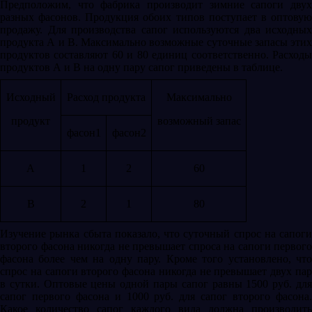
Предположим, что фабрика производит зимние сапоги двух
разных фасонов. Продукция обоих типов поступает в оптовую
продажу. Для производства сапог используются два исходных
продукта А и В. Максимально возможные суточные запасы этих
продуктов составляют 60 и 80 единиц соответственно. Расходы
продуктов А и В на одну пару сапог приведены в таблице.
Исходный
Расход продукта
Максимально
продукт
возможный запас
фасон1
фасон2
А
1
2
60
В
2
1
80
Изучение рынка сбыта показало, что суточный спрос на сапоги
второго фасона никогда не превышает спроса на сапоги первого
фасона более чем на одну пару. Кроме того установлено, что
спрос на сапоги второго фасона никогда не превышает двух пар
в сутки. Оптовые цены одной пары сапог равны 1500 руб. для
сапог первого фасона и 1000 руб. для сапог второго фасона.
Какое количество сапог каждого вида должна производить