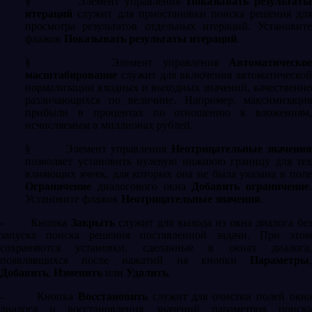
§
Элемент управления
Показывать результат
итераций
служит для приостановки поиска решения дл
просмотра результатов отдельных итераций. Установите
флажок
Показывать результаты итераций
.
§
Элемент управления
Автоматическое
масштабирование
служит для включения автоматической
нормализации входных и выходных значений, качественно
различающихся по величине. Например, максимизация
прибыли в процентах по отношению к вложениям,
исчисляемым в миллионах рублей.
§
Элемент управления
Неотрицательные значени
позволяет установить нулевую нижнюю границу для тех
влияющих ячеек, для которых она не была указана в поле
Ограничение
диалогового окна
Добавить ограничение
.
Установите флажок
Неотрицательные значения
.
-
Кнопка
Закрыть
служит для выхода из окна диалога бе
запуска поиска решения поставленной задачи. При этом
сохраняются установки, сделанные в окнах диалога,
появлявшихся после нажатий на кнопки
Параметры
,
Добавить
,
Изменить
или
Удалить
.
-
Кнопка
Восстановить
служит для очистки полей окн
диалога и восстановления значений параметров поиска