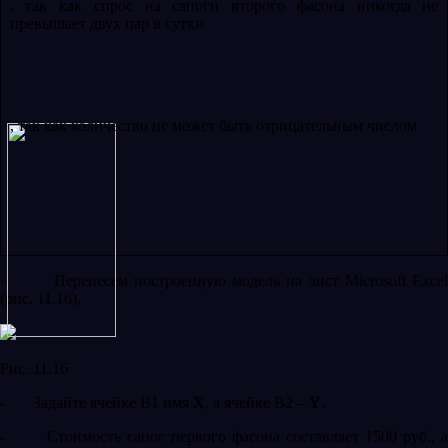
, так как спрос на сапоги второго фасона никогда не
превышает двух пар в сутки
, так как количество не может быть отрицательным числом
·
Перенесем построенную модель на лист
Microsoft
Exce
(рис. 11.16).
Рис. 11.16
-
Задайте ячейке
B
1 имя
X
, а ячейке
B
2 –
Y
.
-
Стоимость сапог первого фасона составляет 1500 руб., а