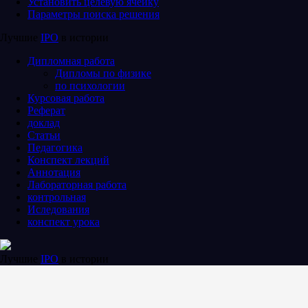
Установить целевую ячейку
Параметры поиска решения
Лучшие
IPO
в истории
Дипломная работа
Дипломы по физике
по психологии
Курсовая работа
Реферат
доклад
Статьи
Педагогика
Конспект лекций
Аннотация
Лабораторная работа
контрольная
Иследования
конспект урока
Лучшие
IPO
в истории