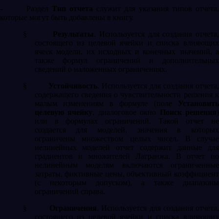
-
Раздел
Тип отчета
служит для указания типов отчета,
которые могут быть добавлены в книгу.
§
Результаты
.
Используется для создания отчета
состоящего из целевой ячейки и списка влияющих
ячеек модели, их исходных и конечных значений, а
также формул ограничений и дополнительных
сведений о наложенных ограничениях.
§
Устойчивость
. Используется для создания отчета
содержащего сведения о чувствительности решения к
малым изменениям в формуле (поле
Установить
целевую ячейку
, диалоговое окно
Поиск решения
)
или в формулах ограничений. Такой отчет не
создается для моделей, значения в которых
ограничены множеством целых чисел. В случае
нелинейных моделей отчет содержит данные для
градиентов и множителей Лагранжа. В отчет по
нелинейным моделям включаются ограниченные
затраты, фиктивные цены, объективный коэффициент
(с некоторым допуском), а также диапазоны
ограничений справа.
§
Ограничения
. Используется для создания отчета
состоящего из целевой ячейки и списка влияющих