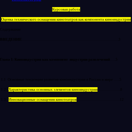
Курсовая работа
Оценка технического оснащения кинотеатров как компонента киноиндустрии
Содержание
ВВЕДЕНИЕ
………………………………………………………………….3
Глава
I
: Киноиндустрия как компонент
индустрии развлечений
…..5
1.1
Основные тенденции развития киноиндустрии в России и мире …..5
1.2
Характеристика основных элементов киноиндустрии
…..…………..8
1.3
Инновационные оснащения кинотеатров
…………………………….12