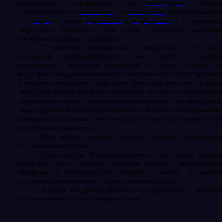
кинофильмов сосредоточено на
киностудиях
. Фильм
демонстрируются в
кинотеатрах
, по
телевидению
, распространяютс
«на
видео
» в форме
видеокассет
и
видеодисков
, а с появление
скоростного Интернета, стало очень популярным скачивание
кинофильмов в форме видеофайлов.
С развитием киноиндустрии и внедрением в нее новых
технологий, кинопромышленность стала одной из ведущих
компонентов в индустрии развлечений. Во многих странах эта
индустрия очень развита и является, не побоюсь этого слова, передовой
в экономике государства. Люди, часто думая куда пойти или провести
свой досуг, нередко выбирают кинотеатры. Но мало кто останавливал
свое внимание на том, что из каких элементов состоит зал: звук, кресла,
экран, эффекты. В своей курсовой работе я бы хотел показать изнанку
киноиндустрии, «начинку» кинотеатров, его структуру, компоненты из
которых она складывается.
Цель работы: выявить основные элементы технического
оснащения кинотеатров.
Задачи работы: 1) изучить мировое и отечественное развитие
индустрии кино 2)открыть читателю ведущие инновационные
внедрения в киноиндустрии 3)оценить качества технической
оснащенности кинотеатров г. Кирова ( методом опроса).
В целом моя работа нацелена на подростковую и молодую
часть населения, которую
интересует кино.