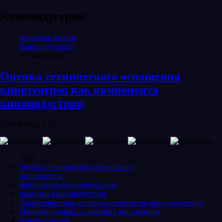
Киноиндустрия
Курсовая работа
Киноиндустрия
13 March 2012
Оценка технического оснащения
кинотеатров как компонента
киноиндустрии
User Rating:
5
/
5
Tags:
Оценка технического оснащения
кинотеатров
компонента киноиндустрии
развития киноиндустрии
Характеристика основных элементов киноиндустрии
Инновационные оснащения кинотеатров
Кинематограф