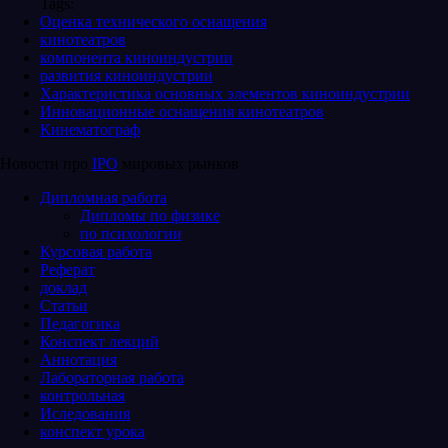
Tags:
Оценка технического оснащения
кинотеатров
компонента киноиндустрии
развития киноиндустрии
Характеристика основных элементов киноиндустрии
Инновационные оснащения кинотеатров
Кинематограф
Новости про
IPO
мировых рынков
Дипломная работа
Дипломы по физике
по психологии
Курсовая работа
Реферат
доклад
Статьи
Педагогика
Конспект лекций
Аннотация
Лабораторная работа
контрольная
Иследования
конспект урока