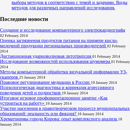
выбора методов в соответствии с темой и задачами. Виды
методов для различных направлений исследования.
Последние новости
Создание и исследование компьютерного электрокардиографа
02 February 2014
Оценка загрязнения продуктов питания на примере кисло-
молочной продукции региональных производителей
02 February
2014
Дистанционная ударноволновая литотрипсия
01 February 2014
Исследование возможностей использования шумомера
01 February
2014
Методы компьютерной обработки визуальной информации УЗ-
сканеров
25 January 2014
Правовое регулирование медиации в России
19 January 2014
Психологическая диагностика и коррекция агрессивного
поведения детей и подростков
19 January 2014
Итоговое игровое профориентационное занятие «Как
устроиться на работу»
19 January 2014
Участие населения в правотворческом процессе муниципальных
образований: реальность или фикция?
18 January 2014
Хрематонимы города Кирова: опыт комплексного анализа
18
January 2014