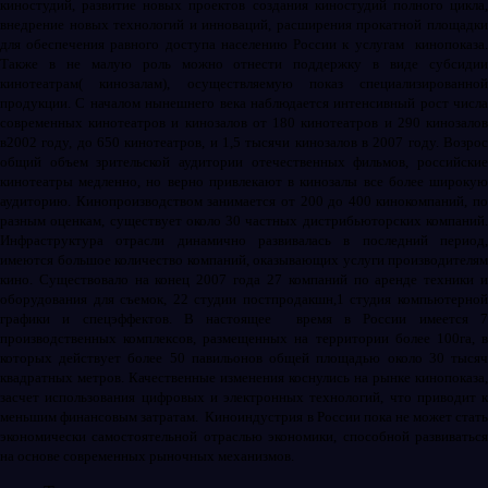
киностудий, развитие новых проектов создания киностудий полного цикла,
внедрение новых технологий и инноваций, расширения прокатной площадки
для обеспечения равного доступа населению России к услугам
кинопоказа
Также в не малую роль можно отнести поддержку в виде субсидии
кинотеатрам( кинозалам), осуществляемую показ специализированной
продукции. С началом нынешнего века наблюдается интенсивный рост числа
современных кинотеатров и кинозалов от 180 кинотеатров и 290 кинозалов
в2002 году, до 650 кинотеатров, и 1,5 тысячи кинозалов в 2007 году. Возрос
общий объем зрительской аудитории отечественных фильмов, российские
кинотеатры медленно, но верно привлекают в кинозалы все более широкую
аудиторию. Кинопроизводством занимается от 200 до 400 кинокомпаний, по
разным оценкам, существует около 30 частных дистрибьюторских компаний.
Инфраструктура отрасли динамично развивалась в последний период,
имеются большое количество компаний, оказывающих услуги производителям
кино. Существовало на конец 2007 года 27 компаний по аренде техники и
оборудования для съемок, 22 студии постпродакшн,1 студия компьютерной
графики и спецэффектов. В настоящее
время в России имеется 
производственных комплексов, размещенных на территории более 100га, в
которых действует более 50 павильонов общей площадью около 30 тысяч
квадратных метров. Качественные изменения коснулись на рынке кинопоказа,
засчет использования цифровых и электронных технологий, что приводит к
меньшим финансовым затратам.
Киноиндустрия в России пока не может стат
экономически самостоятельной отраслью экономики, способной развиваться
на основе современных рыночных механизмов.