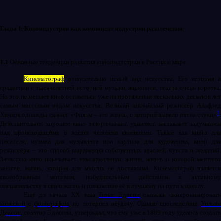
Глава
I
: Киноиндустрия как компонент индустрии развлечения
1.1
Основные тенденции развития киноиндустрии в России и мире
Кинематограф
относительно новый вид искусства. Его история в
сравнении с тысячелетней историей музыки, живописи, театра очень коротка.
Но это не мешает кино оставаться уже на протяжении нескольких десятков лет
самым массовым видом искусства. Великий английский режиссёр Альфред
1
Хичкок однажды скачал: «Фильм – это жизнь, с которой вывели пятна скуки»
.
Действительно, хорошее кино завораживает, удивляет, заставляет задуматься
над происходящими в жизни человека явлениями. Также как книга для
писателя, музыка для музыканта или картина для художника, кино для
режиссёра – это способ выражения собственных мыслей, чувств и желаний.
Зачастую кино показывает нам идеальную жизнь, жизнь о которой мечтают
многие, жизнь, которая для многих не достижима. Кинематограф является
своеобразным мотивом, побудительным действием к активному
вмешательству в свою жизнь и изменению её к лучшему на пути к идеалу.
Ещё до начала XX века
Томас Эдисон
пытался синхронизировать
кинескоп
c
фонографом
, но потерпел неудачу. Однако впоследствии
Уильям
Диксон
, соавтор Эдисона, утверждал, что ему уже в 1889 году удалось создать