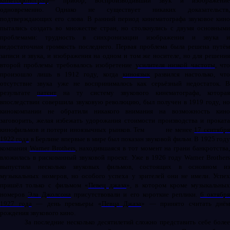
кинетофонограф
— прибор, воспроизводивший звук и изображение
одновременно. Однако не существует никаких доказательств,
подтверждающих его слова. В ранний период кинематографа звуковое кино
пытались создать во множестве стран, но столкнулись с двумя основными
проблемами: трудность в синхронизации изображения и звука и
недостаточная громкость последнего. Первая проблема была решена путём
записи и звука, и изображения на одном и том же носителе, но для решения
второй проблемы требовалось изобретение
усилителя низкой частоты
, чт
произошло лишь в 1912 году, когда
киноязык
развился настолько, что
отсутствие звука уже не воспринималось как серьёзный недостаток. В
результате
патент
на ту систему звукового кинематографа, котора
впоследствии совершила звуковую революцию, был получен в 1919 году, но
кинокомпании не обратили никакого внимания на возможность кино
заговорить, желая избежать удорожания стоимости производства и проката
кинофильмов и потери иноязычных рынков. Тем
не менее
17 сентябр
1922 года
в Берлине впервые в мире был показан звуковой фильм. В 1925 год
компания
Warner Brothers
, находившаяся в тот момент на грани банкротства
вложилась в рискованный звуковой проект. Уже в 1926 году Warner Brothers
выпустила несколько звуковых фильмов, состоящих в основном из
музыкальных номеров, но особого успеха у зрителей они не имели. Успех
пришёл только с фильмом «
Певец джаза
», в котором кроме музыкальны
номеров
Эла Джолсона
присутствовали и его короткие реплики.
6 октябр
1927 года
— день премьеры «
Певца Джаза
» — принято считать днём
рождения звукового кино.
За последние несколько десятилетий сложно представить себе более