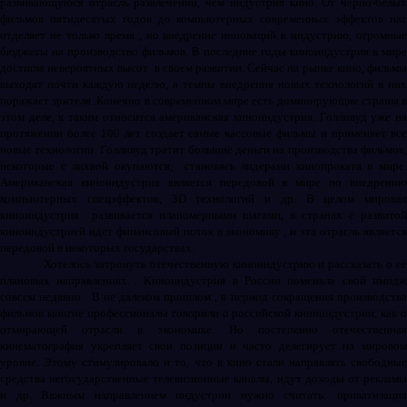
развивающуюся отрасль развлечений, чем индустрия кино. От черно-белых
фильмов пятидесятых годов до компьютерных современных эффектов нас
отделяет не только время , но внедрение инноваций в индустрию, огромные
бюджеты на производство фильмов. В последние годы киноиндустрия в мире
достигла невероятных высот
в своем развитии. Сейчас на рынке кино, фильм
выходят почти каждую неделю, а темпы внедрения новых технологий в них
поражает зрителя .Конечно в современном мире есть доминирующие страны в
этом деле, к таким относится американская киноиндустрия. Голливуд уже на
протяжении более 100 лет создает самые кассовые фильмы и применяет все
новые технологии. Голливуд тратит большие деньги на производства фильмов,
некоторые с лихвой окупаются,
становясь лидерами кинопроката в мире
Американская киноиндустрия является передовой в мире по внедрению
компьютерных спецэффектов, 3
D
технологий и др. В целом мировая
киноиндустрия
развивается планомерными шагами, в странах с развитой
киноиндустрией идет финансовый поток в экономику , и эта отрасль является
передовой в некоторых государствах.
Хотелось затронуть отечественную киноиндустрию и рассказать о ее
плановых направлениях.
Киноиндустрия в России поменяла свой имидж
совсем недавно.
В не далеком прошлом , в период сокращения производств
фильмов многие профессионалы говорили о российской киноиндустрии, как о
отмирающей отрасли в экономике. Но постепенно отечественная
кинематография укрепляет свои позиции и часто делегирует на мировом
уровне. Этому стимулировало и то, что в кино стали направлять свободные
средства негосударственные телевизионные каналы, идут доходы от рекламы
и др. Важным направлением индустрии нужно считать: приватизация