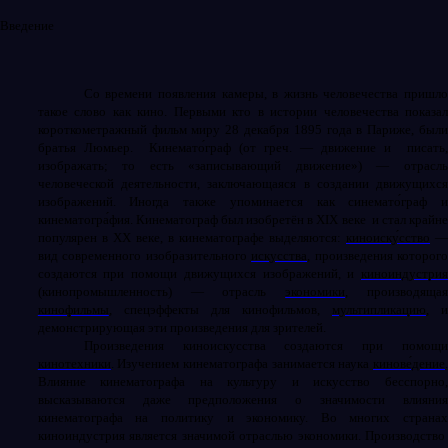
Введение
Со времени появления камеры, в жизнь человечества пришло
такое слово как кино. Первыми кто в истории человечества показал
короткометражный фильм миру 28 декабря 1895 года в Париже, были
братья Люмьер.
Кинемато́граф
(от греч. — движение и
писать
изображать; то есть «записывающий движение») — отрасль
человеческой деятельности, заключающаяся в создании движущихся
изображений. Иногда также упоминается как
синемато́граф
и
кинематогра́фия
. Кинематограф был изобретён в
XIX
веке
и стал крайн
популярен в
XX
веке, в кинематографе выделяются:
киноиску́сство
вид современного изобразительного
искусства
, произведения которог
создаются при помощи движущихся изображений, и
киноиндустрия
(кинопромышленность) — отрасль
экономики
, производяща
кинофильмы
, спецэффекты для кинофильмов,
мультипликацию
, 
демонстрирующая эти произведения для зрителей.
Произведения киноискусства создаются при помощи
кинотехники
. Изучением
кинематографа занимается наука
кинове́дение
Влияние кинематографа на культуру и искусство бесспорно,
высказываются даже предположения о значимости влияния
кинематографа на политику и экономику. Во многих странах
киноиндустрия является значимой отраслью экономики. Производство