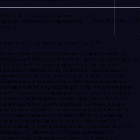
Индекс общей автотранспортной
нагрузки с учетом числа перекрестков
400,0±38,7
130,0±13,3*
(усл. ед.)
Примечание: * – различия достоверны, р<0,05
Также учитывалась частота вызовов «Скорой помощи» по
бронхиальной астме у детей до 14 лет, выявленная по журналам
вызовов службы «Скорой помощи» с учетом плотности
населения и телефонизации. Совпадение зон повышенного
загрязнения почвы, снегового покрова, воздуха и частоты
проявления острых аллергозов с участками максимальной
автотранспортной нагрузки говорит о том, что автотранспорт
играет ведущую роль в формировании загрязненного района в
г. Кирове. Таким образом, деление территории г. Кирова по
уровню аэротехногенного загрязнения на загрязненный и
благоприятный районы экологически оправдано. В качестве
обследуемых выбрано 274 ребенка 1993-94 гг. рождения,
учащихся общеобразовательных школ, из которых 156
(контрольная группа) проживали в благоприятном районе (84
мальчика и 71 девочки) и 118 (группа сравнения) – в
загрязненном (72 мальчика и 47 девочек). У этих детей