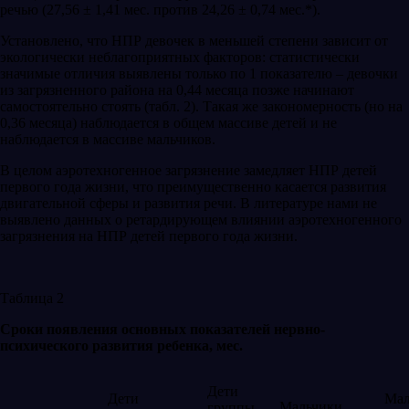
речью (27,56 ± 1,41 мес. против 24,26 ± 0,74 мес.*).
Установлено, что НПР девочек в меньшей степени зависит от
экологически неблагоприятных факторов: статистически
значимые отличия выявлены только по 1 показателю – девочки
из загрязненного района на 0,44 месяца позже начинают
самостоятельно стоять (табл. 2). Такая же закономерность (но на
0,36 месяца) наблюдается в общем массиве детей и не
наблюдается в массиве мальчиков.
В целом аэротехногенное загрязнение замедляет НПР детей
первого года жизни, что преимущественно касается развития
двигательной сферы и развития речи. В литературе нами не
выявлено данных о ретардирующем влиянии аэротехногенного
загрязнения на НПР детей первого года жизни.
Таблица 2
Сроки появления основных показателей нервно-
психического развития ребенка, мес.
Дети
Дети
Мал
Мальчики
группы