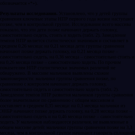
обозначается «*»).
Результаты исследования.
Установлено, что у детей группы
сравнения ключевые этапы НПР первого года жизни наступают
позже, чем в контрольной группе. Исследование всего массива
показало, что эти дети позже начинают держать головку,
самостоятельно сидеть, стоять и ходить (табл. 2). Замедление
темпов НПР является статистически значимым и составляет в
среднем 0,26 месяца: на 0,21 месяца дети группы сравнения
начинают позже держать головку, на 0,21 месяца позже –
самостоятельно сидеть, на 0,36 месяца – самостоятельно стоять и
на 0,26 месяца позже – самостоятельно ходить. По прочим
показателям НПР статистически значимых различий не
обнаружено. В массиве мальчиков выявлены схожие
закономерности: мальчики группы сравнения позже, по
сравнению с контролем начинают держать головку,
самостоятельно сидеть и самостоятельно ходить (табл. 2).
Замедление темпов НПР развития мальчиков группы сравнения
более значительное по сравнению с общим массивом и
составляет в среднем 0,35 месяца: на 0,3 месяца мальчики из
ЭНБР начинают позже держать головку, на 0,28 месяца позже –
самостоятельно сидеть и на 0,46 месяца позже – самостоятельно
ходить. У мальчиков наблюдаются различия, не выявленные в
общем массиве детей: мальчики группы сравнения позже на 3,3
месяца, чем в контрольной группе начинают говорить сплошной