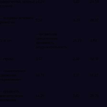
одиночества, ночные
14,29
3,82
29,58
страхи)
– задержка речевого
9,52
3,20
28,17
развития
– чрезмерная
двигательная
5–6 лет
26,19
4,80
активность,
раздражительность
– страхи
3,57
2,02
18,31
– «навязчивые»
движения,
10,71
3,37
11,27
«кривляние»
– трудность
концентрации
14,29
3,82
26,76
внимания