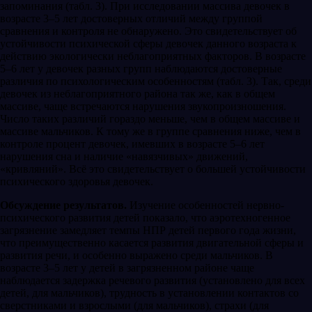
запоминания (табл. 3). При исследовании массива девочек в
возрасте 3–5 лет достоверных отличий между группой
сравнения и контроля не обнаружено. Это свидетельствует об
устойчивости психической сферы девочек данного возраста к
действию экологически неблагоприятных факторов. В возрасте
5–6 лет у девочек разных групп наблюдаются достоверные
различия по психологическим особенностям (табл. 3). Так, среди
девочек из неблагоприятного района так же, как в общем
массиве, чаще встречаются нарушения звукопроизношения.
Число таких различий гораздо меньше, чем в общем массиве и
массиве мальчиков. К тому же в группе сравнения ниже, чем в
контроле процент девочек, имевших в возрасте 5–6 лет
нарушения сна и наличие «навязчивых» движений,
«кривляний». Всё это свидетельствует о большей устойчивости
психического здоровья девочек.
Обсуждение результатов.
Изучение особенностей нервно-
психического развития детей показало, что аэротехногенное
загрязнение замедляет темпы НПР детей первого года жизни,
что преимущественно касается развития двигательной сферы и
развития речи, и особенно выражено среди мальчиков. В
возрасте 3–5 лет у детей в загрязненном районе чаще
наблюдается задержка речевого развития (установлено для всех
детей, для мальчиков), трудность в установлении контактов со
сверстниками и взрослыми (для мальчиков), страхи (для