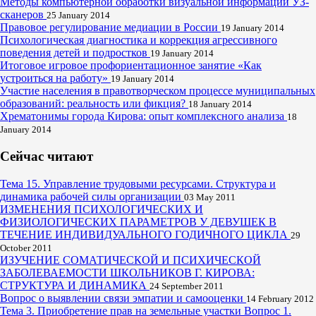
Методы компьютерной обработки визуальной информации УЗ-
сканеров
25 January 2014
Правовое регулирование медиации в России
19 January 2014
Психологическая диагностика и коррекция агрессивного
поведения детей и подростков
19 January 2014
Итоговое игровое профориентационное занятие «Как
устроиться на работу»
19 January 2014
Участие населения в правотворческом процессе муниципальных
образований: реальность или фикция?
18 January 2014
Хрематонимы города Кирова: опыт комплексного анализа
18
January 2014
Сейчас читают
Тема 15. Управление трудовыми ресурсами. Структура и
динамика рабочей силы организации
03 May 2011
ИЗМЕНЕНИЯ ПСИХОЛОГИЧЕСКИХ И
ФИЗИОЛОГИЧЕСКИХ ПАРАМЕТРОВ У ДЕВУШЕК В
ТЕЧЕНИЕ ИНДИВИДУАЛЬНОГО ГОДИЧНОГО ЦИКЛА
29
October 2011
ИЗУЧЕНИЕ СОМАТИЧЕСКОЙ И ПСИХИЧЕСКОЙ
ЗАБОЛЕВАЕМОСТИ ШКОЛЬНИКОВ Г. КИРОВА:
СТРУКТУРА И ДИНАМИКА
24 September 2011
Вопрос о выявлении связи эмпатии и самооценки
14 February 2012
Тема 3. Приобретение прав на земельные участки Вопрос 1.