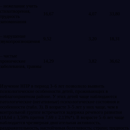
– нежелание учить
стихотворения,
16,67
4,07
33,80
трудность
запоминания
– нарушение
9,52
3,20
18,31
звукопроизношения
– частые
хронические
14,29
3,82
36,62
заболевания, травмы
Изучение НПР в период 3–6 лет позволило выявить
психологические особенности детей, проживающих в
неблагоприятном районе. У этих детей чаще наблюдаются
патологические (негативные) психологические состояния и
особенности (табл. 3). В возрасте 3–5 лет у них чаще, чем в
контрольной группе встречается задержка речевого развития
(18,64 ± 3,59% против 7,69 ± 2,13%*). В возрасте 5–6 лет чаще
наблюдается чрезмерная двигательная активность,
раздражительность, настойчивая болтливость; страхи; трудность