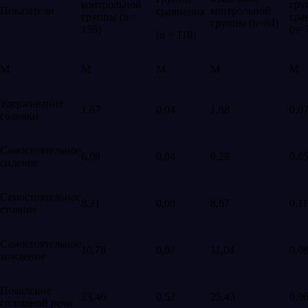
контрольной
гру
Показатели
контрольной
сравнения
группы (n =
сра
группы (n=84)
156)
(n=
(n = 118)
M
M
M
M
M
Удерживание
1,67
0,04
1,88
0,0
головки
Самостоятельное
6,08
0,04
6,29
0,0
сидение
Самостоятельное
8,31
0,08
8,67
0,1
стояние
Самостоятельное
10,78
0,07
11,04
0,0
хождение
Появление
23,46
0,52
25,43
0,9
сплошной речи