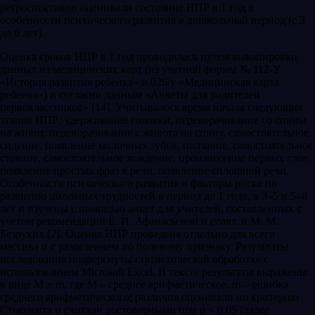
ретроспективно оценивали состояние НПР в 1 год и
особенности психического развития в дошкольный период (с 3
до 6 лет).
Оценка сроков НПР в 1 год проводилась путем выкопировки
данных из медицинских карт (из учетной формы № 112-У
«История развития ребенка» и 026/у «Медицинская карта
ребенка») и согласно данным «Анкеты для родителей
первоклассников» [14]. Учитывалось время начала следующих
этапов НПР: удерживание головки, переворачивание со спины
на живот, переворачивание с живота на спину, самостоятельное
сидение, появление молочных зубов, ползание, самостоятельное
стояние, самостоятельное хождение, произнесение первых слов,
появление простых фраз в речи, появление сплошной речи.
Особенности психического развития и факторы риска по
развитию школьных трудностей в период до 1 года, в 3–5 и 5–6
лет и изучены с помощью анкет для учителей, составленных с
учетом рекомендаций Е. И. Афанасьевой и соавт. и М. М.
Безруких [2]. Оценка НПР проведена отдельно для всего
массива и с разделением по половому признаку. Результаты
исследования подвергнуты статистической обработке с
использованием Microsoft Excel. В тексте результаты выражены
в виде M ± m, где М – среднее арифметическое, m – ошибка
среднего арифметического; различия оценивали по критерию
Стьюдента и считали достоверными при p < 0,05 (далее