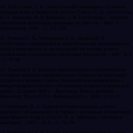
10. Толстогузов, С. Н. Экологический мониторинг состояния
здоровья детей в Тюменской области [Текст] / С. Н. Толстогузов,
О. Л. Лепунова, М. В. Ковязина, С. В. Плотникова // Экология
образования: актуальные проблемы: сб. науч. тр. – Вып. 1. –
Архангельск, 1999. – С. 258–259.
11. Тулякова О. В., Четверикова Е. В., Циркин В. И.
Особенности соматической и неврологической заболеваемости
детей в зависимости от экологической обстановки в месте
проживания// Современные наукоёмкие технологии – 2007, № 8
– С. 97-98.
12. Тулякова О. В. Влияние аэротехногенного загрязнения на
состояние здоровья новорожденных// Сборник научных работ
студентов и молодых ученых Всероссийской конференции с
международным участием «Актуальные вопросы медицинской
науки», 22 апреля 2009 г. – Ярославль: Тезисы докладов. –
Ярославль: Изд-во ООО «ЯрМедиаГрупп», 2009. – С.56-57.
13. Чеботарев, П. А. Оценка состояния здоровья детского
населения, проживающего в городах с различным загрязнением
атмосферного воздуха [Текст] / П. А. Чеботарев // Гигиена и
санитария. – 2007. – № 6. – С. 76–78.
14. Четверикова, Е. В. Анкета для родителей первоклассника