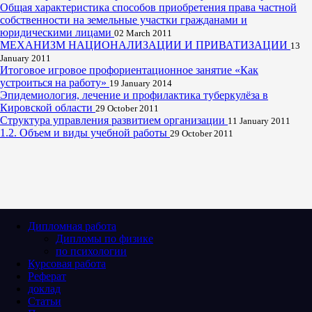
Общая характеристика способов приобретения права частной
собственности на земельные участки гражданами и
юридическими лицами
02 March 2011
МЕХАНИЗМ НАЦИОНАЛИЗАЦИИ И ПРИВАТИЗАЦИИ
13
January 2011
Итоговое игровое профориентационное занятие «Как
устроиться на работу»
19 January 2014
Эпидемиология, лечение и профилактика туберкулёза в
Кировской области
29 October 2011
Структура управления развитием организации
11 January 2011
1.2. Объем и виды учебной работы
29 October 2011
Дипломная работа
Дипломы по физике
по психологии
Курсовая работа
Реферат
доклад
Статьи