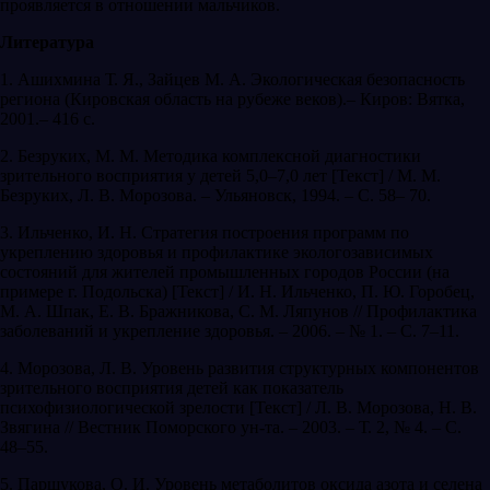
проявляется в отношении мальчиков.
Литература
1. Ашихмина Т. Я., Зайцев М. А. Экологическая безопасность
региона (Кировская область на рубеже веков).– Киров: Вятка,
2001.– 416 с.
2. Безруких, М. М. Методика комплексной диагностики
зрительного восприятия у детей 5,0–7,0 лет [Текст] / М. М.
Безруких, Л. В. Морозова. – Ульяновск, 1994. – С. 58– 70.
3. Ильченко, И. Н. Стратегия построения программ по
укреплению здоровья и профилактике экологозависимых
состояний для жителей промышленных городов России (на
примере г. Подольска) [Текст] / И. Н. Ильченко, П. Ю. Горобец,
М. А. Шпак, Е. В. Бражникова, С. М. Ляпунов // Профилактика
заболеваний и укрепление здоровья. – 2006. – № 1. – С. 7–11.
4. Морозова, Л. В. Уровень развития структурных компонентов
зрительного восприятия детей как показатель
психофизиологической зрелости [Текст] / Л. В. Морозова, Н. В.
Звягина // Вестник Поморского ун-та. – 2003. – Т. 2, № 4. – С.
48–55.
5. Паршукова, О. И. Уровень метаболитов оксида азота и селена