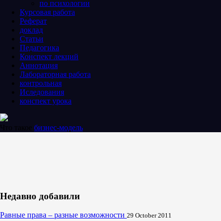
по психологии
Курсовая работа
Реферат
доклад
Статьи
Педагогика
Конспект лекций
Аннотация
Лабораторная работа
контрольная
Иследования
конспект урока
Что такое
бизнес-модель
Недавно добавили
Равные права – разные возможности
29 October 2011