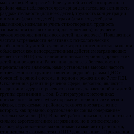
мальчиков). В возрасте 5–6 лет у детей из неблагоприятного
района чаще наблюдается чрезмерная двигательная активность,
раздражительность (для всех детей), трудность концентрации
внимания (для всех детей), страхи (для всех детей, для
мальчиков), нежелание учить стихотворения, трудность
запоминания (для всех детей, для мальчиков), нарушения
звукопроизношения (для всех детей, для девочек). Повышенная
частота встречаемости негативных психологических
особенностей у детей в условиях аэротехногенного загрязнения
объясняется как непосредственным действием загрязняющих
веществ на НПР, так и влиянием низкого уровня здоровья этих
детей при рождении. Ранее, при анализе заболеваемости и
пренатального анамнеза, нами установлена высокая частота
встречаемости в группе сравнения родовой травмы ЦНС и
болезней нервной системы в период с рождения до 7 лет [12].
Отклонения в развитии речевой сферы, вероятно, являются
следствием задержки речевого развития, характерной для детей
группы сравнения в 1 год. В литературных источниках
описываются более грубые поражения нервно-психической
сферы, встречаемые в районах, техногенное загрязнение
которых, как правило, обусловлено высоким содержанием
тяжелых металлов [15]. В нашей работе показано, что не только
сильное аэротехногенное загрязнение, но и относительно
слабое, обусловленное выхлопными газами автотранспорта,
отрицательно сказывается на НПР дошкольников. Проявления