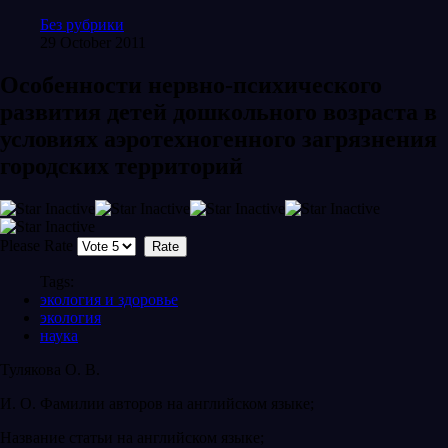
Без рубрики
29 October 2011
Особенности нервно-психического
развития детей дошкольного возраста в
условиях аэротехногенного загрязнения
городских территорий
Please Rate
Tags:
экология и здоровье
экология
наука
Тулякова О. В.
И. О. Фамилии авторов на английском языке;
Название статьи на английском языке;