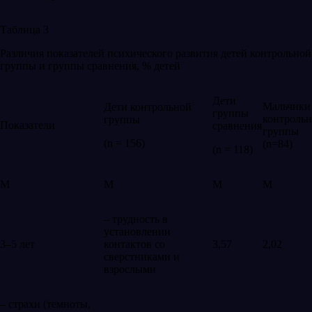
Таблица 3
Различия показателей психического развития детей контрольной
группы и группы сравнения, % детей
Дети
Мальчики
Дети контрольной
группы
контроль
группы
Показатели
сравнения
группы
(n = 156)
(n=84)
(n = 118)
M
M
M
M
– трудность в
установлении
3–5 лет
контактов со
3,57
2,02
сверстниками и
взрослыми
– страхи (темноты,