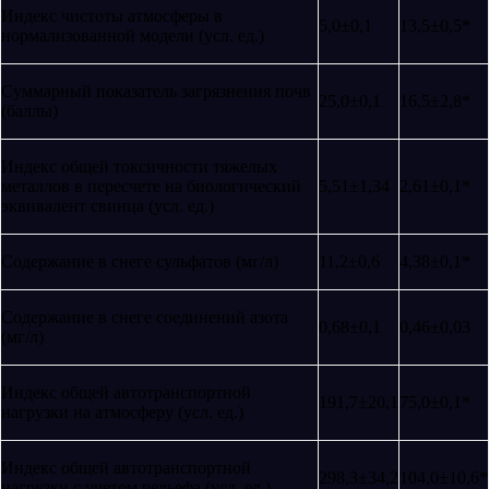
Индекс чистоты атмосферы в
5,0±0,1
13,5±0,5*
нормализованной модели (усл. ед.)
Суммарный показатель загрязнения почв
25,0±0,1
16,5±2,8*
(баллы)
Индекс общей токсичности тяжелых
металлов в пересчете на биологический
5,51±1,34
2,61±0,1*
эквивалент свинца (усл. ед.)
Содержание в снеге сульфатов (мг/л)
11,2±0,6
4,38±0,1*
Содержание в снеге соединений азота
0,68±0,1
0,46±0,03
(мг/л)
Индекс общей автотранспортной
191,7±20,1
75,0±0,1*
нагрузки на атмосферу (усл. ед.)
Индекс общей автотранспортной
298,3±34,2
104,0±10,6*
нагрузки с учетом рельефа (усл. ед.)