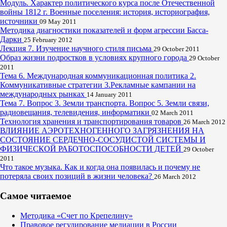
Модуль. Характер политического курса после Отечественной
войны 1812 г. Военные поселения: история, историография,
источники
09 May 2011
Методика диагностики показателей и форм агрессии Басса-
Дарки
25 February 2012
Лекция 7. Изучение научного стиля письма
29 October 2011
Образ жизни подростков в условиях крупного города
29 October
2011
Тема 6. Международная коммуникационная политика 2.
Коммуникативные стратегии 3.Рекламные кампании на
международных рынках
14 January 2011
Тема 7. Вопрос 3. Земли транспорта. Вопрос 5. Земли связи,
радиовещания, телевидения, информатики
02 March 2011
Технология хранения и транспортирования товаров
26 March 2012
ВЛИЯНИЕ АЭРОТЕХНОГЕННОГО ЗАГРЯЗНЕНИЯ НА
СОСТОЯНИЕ СЕРДЕЧНО-СОСУДИСТОЙ СИСТЕМЫ И
ФИЗИЧЕСКОЙ РАБОТОСПОСОБНОСТИ ДЕТЕЙ
29 October
2011
Что такое музыка. Как и когда она появилась и почему не
потеряла своих позиций в жизни человека?
26 March 2012
Самое читаемое
Методика «Счет по Крепелину»
Правовое регулирование медиации в России