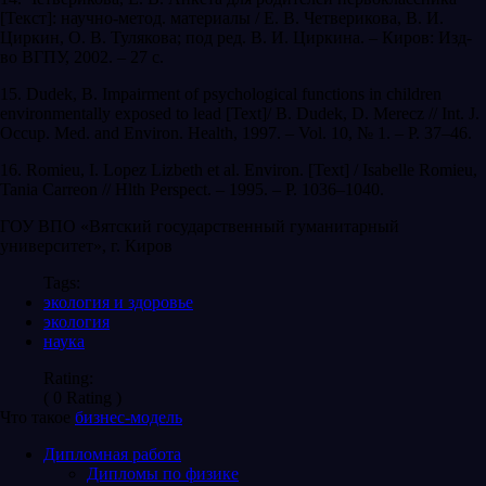
[Текст]: научно-метод. материалы / Е. В. Четверикова, В. И.
Циркин, О. В. Тулякова; под ред. В. И. Циркина. – Киров: Изд-
во ВГПУ, 2002. – 27 с.
15. Dudek, B. Impairment of psychological functions in children
environmentally exposed to lead [Text]/ B. Dudek, D. Merecz // Int. J.
Occup. Med. and Environ. Health, 1997. – Vol. 10, № 1. – P. 37–46.
16. Romieu, I. Lopez Lizbeth et al. Environ. [Text] / Isabelle Romieu,
Tania Carreon // Hlth Perspect. – 1995. – P. 1036–1040.
ГОУ ВПО «Вятский государственный гуманитарный
университет», г. Киров
Tags:
экология и здоровье
экология
наука
Rating:
( 0 Rating )
Что такое
бизнес-модель
Дипломная работа
Дипломы по физике