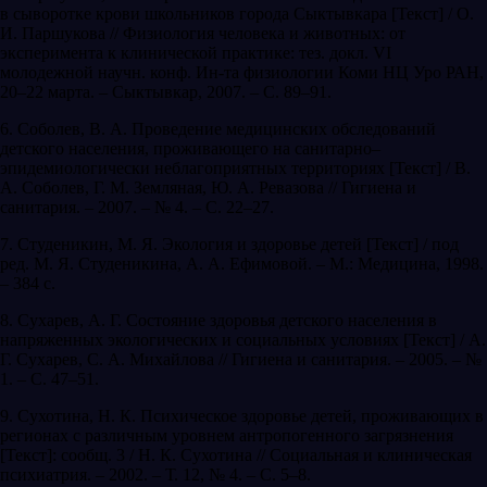
в сыворотке крови школьников города Сыктывкара [Текст] / О.
И. Паршукова // Физиология человека и животных: от
эксперимента к клинической практике: тез. докл. VI
молодежной научн. конф. Ин-та физиологии Коми НЦ Уро РАН,
20–22 марта. – Сыктывкар, 2007. – С. 89–91.
6. Соболев, В. А. Проведение медицинских обследований
детского населения, проживающего на санитарно–
эпидемиологически неблагоприятных территориях [Текст] / В.
А. Соболев, Г. М. Земляная, Ю. А. Ревазова // Гигиена и
санитария. – 2007. – № 4. – С. 22–27.
7. Студеникин, М. Я. Экология и здоровье детей [Текст] / под
ред. М. Я. Студеникина, А. А. Ефимовой. – М.: Медицина, 1998.
– 384 с.
8. Сухарев, А. Г. Состояние здоровья детского населения в
напряженных экологических и социальных условиях [Текст] / А.
Г. Сухарев, С. А. Михайлова // Гигиена и санитария. – 2005. – №
1. – С. 47–51.
9. Сухотина, Н. К. Психическое здоровье детей, проживающих в
регионах с различным уровнем антропогенного загрязнения
[Текст]: сообщ. 3 / Н. К. Сухотина // Социальная и клиническая
психиатрия. – 2002. – Т. 12, № 4. – С. 5–8.