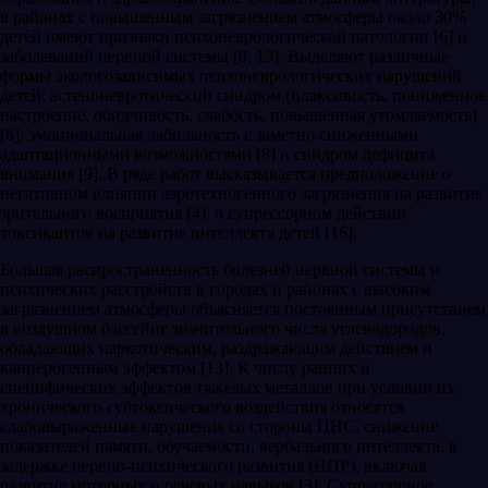
в районах с повышенным загрязнением атмосферы около 30%
детей имеют признаки психоневрологической патологии [6] и
заболеваний нервной системы [8; 13]. Выделяют различные
формы экологозависимых психоневрологических нарушений
детей: астеноневротический синдром (плаксивость, пониженное
настроение, обидчивость, слабость, повышенная утомляемость)
[6], эмоциональная лабильность с заметно сниженными
адаптационными возможностями [8] и синдром дефицита
внимания [9]. В ряде работ высказывается предположение о
негативном влиянии аэротехногенного загрязнения на развитие
зрительного восприятия [4], о супрессорном действии
токсикантов на развитие интеллекта детей [16].
Большая распространенность бо­лезней нервной системы и
психиче­ских расстройств в городах и районах с высоким
загрязнением атмосферы объясняется постоян­ным присутствием
в воздушном бассейне значитель­ного числа углеводородов,
обладающих наркотическим, раздражающим действием и
канцерогенным эффектом [13]. К числу ранних и
специфических эффектов тяжелых металлов при условии их
хронического субтоксического воздействия относятся
слабовыраженные нарушения со стороны ЦНС, снижение
показателей памяти, обучаемости, вербального интеллекта, в
задержке нервно-психического развития (НПР), включая
развитие моторных и речевых навыков [3]. Супрессорное