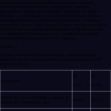
нитратные и аммиакатные формы) в снеговом покрове,
депонирующем поллютанты, определено с помощью
трехкратных заборов проб снегового покрова в 54 точках г.
Кирова с последующим его химическим анализом. Общая
нагрузка грузопотока на атмосферу рассчитана по формуле:
количество машин / час×L трассы. Индекс чистоты атмосферы
(ИЧА) вычислен согласно модели Бланка-Слувера на основе
токсикофобности различных видов лишайников с учетом
нормализованных оценок степени покрытия.
Таблица 1
Средние значения (M±m) показателей, характеризующих
экологически благоприятный (БР) и неблагоприятный (НР)
районы г. Кирова
НР
БР
Показатели
(n=6)
(n=10)
Индекс чистоты атмосферы в модели Ле
4,0±0,1
8,2±2,8
Бланка-Де Слувера (усл. ед.)