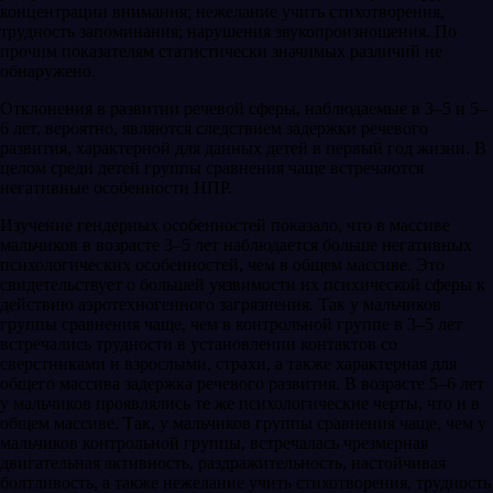
концентрации внимания; нежелание учить стихотворения,
трудность запоминания; нарушения звукопроизношения. По
прочим показателям статистически значимых различий не
обнаружено.
Отклонения в развитии речевой сферы, наблюдаемые в 3–5 и 5–
6 лет, вероятно, являются следствием задержки речевого
развития, характерной для данных детей в первый год жизни. В
целом среди детей группы сравнения чаще встречаются
негативные особенности НПР.
Изучение гендерных особенностей показало, что в массиве
мальчиков в возрасте 3–5 лет наблюдается больше негативных
психологических особенностей, чем в общем массиве. Это
свидетельствует о большей уязвимости их психической сферы к
действию аэротехногенного загрязнения. Так у мальчиков
группы сравнения чаще, чем в контрольной группе в 3–5 лет
встречались трудности в установлении контактов со
сверстниками и взрослыми, страхи, а также характерная для
общего массива задержка речевого развития. В возрасте 5–6 лет
у мальчиков проявлялись те же психологические черты, что и в
общем массиве. Так, у мальчиков группы сравнения чаще, чем у
мальчиков контрольной группы, встречалась чрезмерная
двигательная активность, раздражительность, настойчивая
болтливость, а также нежелание учить стихотворения, трудность