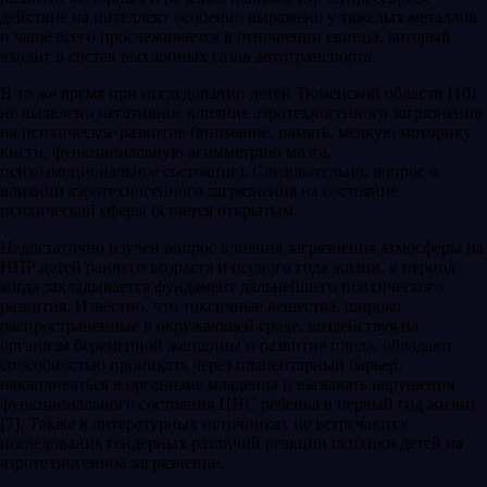
действие на интеллект особенно выражено у тяжелых металлов
и чаще всего прослеживается в отношении свинца, который
входит в состав выхлопных газов автотранспорта.
В то же время при исследовании детей Тюменской области [10]
не выявлено негативное влияние аэротехногенного загрязнения
на психическое развитие (внимание, память, мелкую моторику
кисти, функциональную асимметрию мозга,
психоэмоциональное со­стояние). Следовательно, вопрос о
влиянии аэротехногенного загрязнения на состояние
психической сферы остается открытым.
Недостаточно изучен вопрос влияния загрязнения атмосферы на
НПР детей раннего возраста и первого года жизни, в период
когда закладывается фундамент дальнейшего психического
развития. Известно, что токсичные вещества, широко
распространенные в окружающей среде, воз­действуя на
организм беременной женщины и развитие плода, обладают
способностью проникать через плацентарный ба­рьер,
накапливаться в организме младенца и вызывать нарушения
функционального состояния ЦНС ребенка в первый год жизни
[7]. Также в литературных источниках не встречаются
исследования гендерных различий реакции психики детей на
аэротехногенное загрязнение.