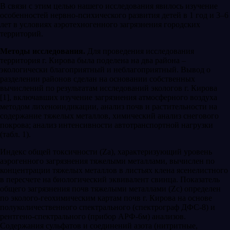
В связи с этим целью нашего исследования явилось изучение
особенностей нервно-психического развития детей в 1 год и 3–6
лет в условиях аэротехногенного загрязнения городских
территорий.
Методы исследования.
Для проведения исследования
территория г. Кирова была поделена на два района –
экологически благоприятный и неблагоприятный. Вывод о
разделении районов сделан на основании собственных
вычислений по результатам исследований экологов г. Кирова
[1], включавших изучение загрязнения атмосферного воздуха
методом лихеноиндикации, анализ почв и растительности на
содержание тяжелых металлов, химический анализ снегового
покрова; анализ интенсивности автотранспортной нагрузки
(табл. 1).
Индекс общей токсичности (Za), характеризующий уровень
аэрогенного загрязнения тяжелыми металлами, вычислен по
концентрации тяжелых металлов в листьях клена ясенелистного
в пересчете на биологический эквивалент свинца. Показатель
общего загрязнения почв тяжелыми металлами (Zc) определен
по эколого-геохимическим картам почв г. Кирова на основе
полуколичественного спектрального (спектрограф ДФС-8) и
рентгено-спектрального (прибор АРФ-6м) анализов.
Содержания сульфатов и соединений азота (нитритные,