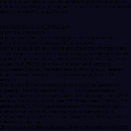
статистики для расчета средней арифметической величины, ее
ошибки и корреляционного анализа, а также непараметрический
метод (критерий Манна—Уитни).
РЕЗУЛЬТАТЫ ИССЛЕДОВАНИЯ
И ИХ ОБСУЖДЕНИЕ
При анализе отдельных проявлений психоэмоциональных
реакций в различных месяцы ИГЦ в условиях
пролонгированного исследования выяснилось, что первые два
—три месяца отличаются от других периодов года наименьшим
приростом артериального давления (АД) и частоты сердечных
сокращений (ЧСС) при психоэмоциональной нагрузке,
создаваемой пробой “Математический счет” (рис. 1). Заметно
более высокие реакции развивались в течение V, Х и ХI
месяцев.
При оценке ВРС выяснилось, что относительно высокие ее
параметры (низкие величины ИН — индекса напряжения
регуляторных систем) также характеризовали первые два и VIII
месяцы. Напротив, наименьшая ВРС Выявлялась в течение ХII
месяца (табл. 1. Суммарное отклонение от аутогенной нормы,
оцениваемое тестом М. Люшера, было наименьшим в I и
наибольшим в течение ХII месяца когда оно на 50% превышало
показатель 1 месяца.
Далее была проведена оценка различий психофизиологических