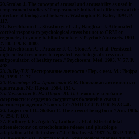
20.Stralau J. The concept of arousal and arousability as used in
temperament studies // Temperament: individual differences at the
interface of biologi and behavior. Washington:E. Bates, 1994. Р.
117.
21. Kirschbaum C.. Strasburger C. J., Hangkzar J. Attenuated
cortisol response to psychological stress but not to CRM or
ergometry in young habitual smokers // Psychol/ Abstracts. 1993.
У. 80. 3’ 9. Р. 3880.
22. Kirschbaum C., Prussner J. C., Stone A. A. et al. Persistent
nigh cortisol responses to repeated psychological stress in a
subpooulation of healthy men // Psychosom. Меd. 1995. V. 57. Р.
468.
23.
Зи
Вер
Т
Х.
Тестирование личности / Пер. с нем. М.: Инфра-
М, 1998. С. 77.
24.
Ротенберг ВС.. Аршавскай В. В.
Поисковая активность и
адаптация. М.: Наука. 1984. 192 с.
25.
Мельников В. Н.. Шорин Ю. П.
Сезонные колебания
смертности и сердечно-сосудистых болезней в связи с
месяцем рождения // Бюлл. СО АМН
СССР. 1990.№2.С.4I.
26. Lagercrant H.. Slotkin T. The stress of being born // Am. 1986.
V. 254. Р. 100.
27. Padbury I. F.. Agato Y., Ludlow J. Et al. Effect of fetal
adrenalectomy on catecholamine release and phisiologie
adaptation at birth in sheep // J. Clin. Invest. 1987. V. 80. Р. 1096.
28.
К
Ashuba
А
D.. Naf/:ig
Е
R
А
.N.
Рhysiological сhanges during