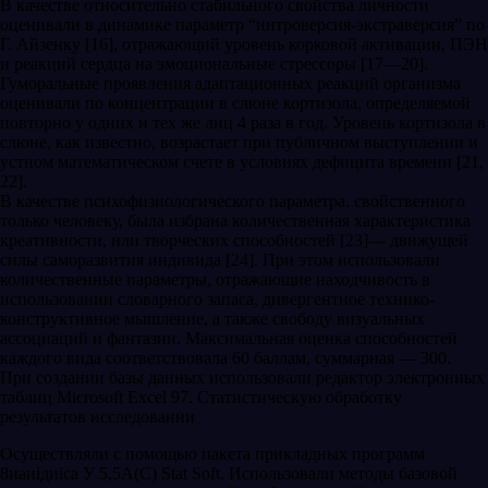
В качестве относительно стабильного свойства личности
оценивали в динамике параметр “интроверсия-экстраверсия” по
Г. Айзенку [16], отражающий уровень корковой активации, ПЭН
и реакций сердца на эмоциональные стрессоры [17—20].
Гуморальные проявления адаптационных реакций организма
оценивали по концентрации в слюне кортизола, определяемой
повторно у одних и тех же лиц 4 раза в год. Уровень кортизола в
слюне, как известно, возрастает при публичном выступлении и
устном математическом счете в условиях дефицита времени [21,
22].
В качестве психофизиологического параметра, свойственного
только человеку, была избрана количественная характеристика
креативности, или творческих способностей [23]— движущей
силы саморазвития индивида [24]. При этом использовали
количественные параметры, отражающие находчивость в
использовании словарного запаса, дивергентное технико-
конструктивное мышление, а также свободу визуальных
ассоциаций и фантазии. Максимальная оценка способностей
каждого вида соответствовала 60 баллам, суммарная — 300.
При создании базы данных использовали редактор электронных
таблиц Мiсrоsоft Ехсеl 97. Статистическую обработку
результатов исследовании
Осуществляли с помощью пакета прикладных программ
8иаиiдиiса У 5,5А(С) Stat Soft. Использовали методы базовой