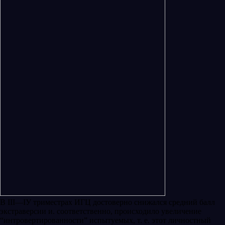
В III—IУ триместрах ИГЦ доcтоверно снижался средний балл
экстраверсии и. соответственно, происходило увеличение
“интровертированности” испытуемых, т. е. этот личностный