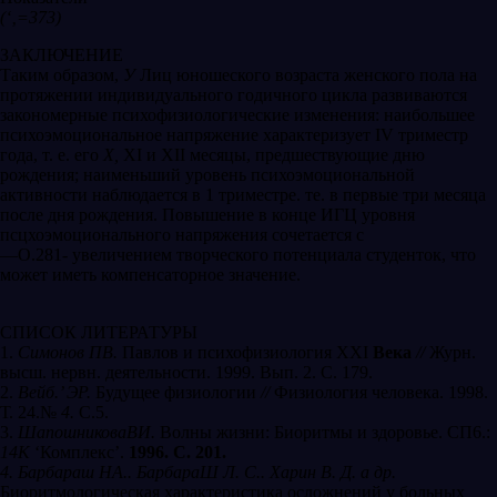
(‘‚=373)
ЗАКЛЮЧЕНИЕ
Таким образом,
У
Лиц юношеского возраста женского пола на
протяжении индивидуального годичного цикла развиваются
закономерные психофизиологические изменения: наибольшее
психоэмоциональное напряжение характеризует IV триместр
года, т. е. его
Х,
ХI и ХII месяцы, предшествующие дню
рождения; наименьший уровень психоэмоциональной
активности наблюдается в 1 триместре. те. в первые три месяца
после дня рождения. Повышение в конце ИГЦ уровня
псцхоэмоционального напряжения сочетается с
—О.281- увеличением творческого потенциала студенток, что
может иметь компенсаторное значение.
СПИСОК ЛИТЕРАТУРЫ
1.
Симонов ПВ.
Павлов и психофизиология ХХI
Века
//
Журн.
высш. нервн. деятельности. 1999. Вып. 2. С. 179.
2.
Вейб.’ ЭР.
Будущее физиологии
//
Физиология человека. 1998.
Т. 24.№
4.
С.5.
3.
ШапошниковаВИ.
Волны жизни: Биоритмы и здоровье. СП6.:
14К
‘Комплекс’.
1996. С. 201.
4. Барбараш НА..
Барбара
Ш
Л. С.. Харин В. Д. а др.
Биоритмологическая характеристика осложнений у больных