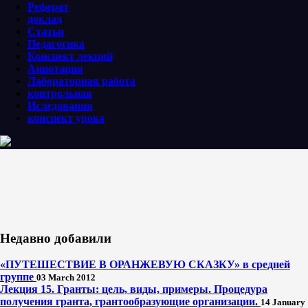
Реферат
доклад
Статьи
Педагогика
Конспект лекций
Аннотация
Лабораторная работа
контрольная
Иследования
конспект урока
Недавно добавили
«ПУТЕШЕСТВИЕ В ОРАНЖЕВУЮ СКАЗКУ» в средней
группе
03 March 2012
Лекция 15. Гранты: цель, виды, примеры. Процедура
получения гранта, грантообразующие организации.
14 January