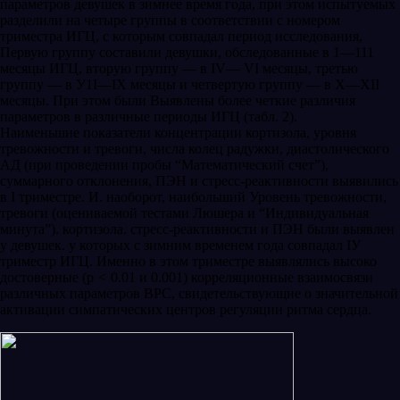
параметров девушек в зимнее время года, при этом испытуемых
разделили на четыре группы в соответствии с номером
триместра ИГЦ, с которым совпадал период исследования,
Первую группу составили девушки, обследованные в 1—111
месяцы ИГЦ, вторую группу — в IV— VI месяцы, третью
группу — в У1I—IХ месяцы и четвертую группу — в Х—ХII
месяцы. При этом были Выявлены более четкие различия
параметров в различные периоды ИГЦ (табл. 2).
Наименьшие показатели концентрации кортизола, уровня
тревожности и тревоги, числа колец радужки, диастолического
АД (при проведении пробы “Математический счет”),
суммарного отклонения, ПЭН и стресс-реактивности выявились
в I триместре. И. наоборот, наибольший Уровень тревожности,
тревоги (оцениваемой тестами Люшера и “Индивидуальная
минута”). кортизола. стресс-реактивности и ПЭН были выявлен
у девушек. у которых с зимним временем года совпадал IУ
триместр ИГЦ. Именно в этом триместре выявлялись высоко
достоверные (р
<
0.01 и 0.001) корреляционные взаимосвязи
различных параметров ВРС, свидетельствующие о значительной
активации симпатических центров регуляции ритма сердца.