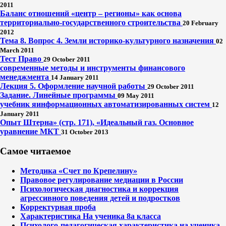
2011
Баланс отношений «центр – регионы» как основа
территориально-государственного строительства
20 February
2012
Тема 8. Вопрос 4. Земли историко-культурного назначения
02
March 2011
Тест Право
29 October 2011
современные методы и инструменты финансового
менеджмента
14 January 2011
Лекция 5. Оформление научной работы
29 October 2011
Задание. Линейные программы
09 May 2011
учебник яинформационных автоматизированных систем
12
January 2011
Опыт Штерна» (стр. 171), «Идеальный газ. Основное
уравнение МКТ
31 October 2013
Самое читаемое
Методика «Счет по Крепелину»
Правовое регулирование медиации в России
Психологическая диагностика и коррекция
агрессивного поведения детей и подростков
Корректурная проба
Характеристика На ученика 8а класса
Психолого-педагогическая характеристика на ученика