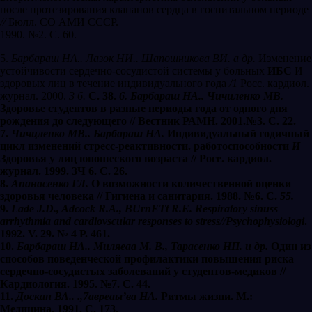
после протезирования клапанов сердца в госпитальном периоде
//
Бюлл. СО АМИ СССР.
1990. №2. С. 60.
5.
Барбараш НА.. Лазок НИ.. Шапошникова ВИ. а др.
Изменение
устойчивости сердечно-сосудистой системы у больных
ИБС
И
здоровых лиц в течение индивидуального года
/1
Росс. кардиол.
журнал. 2000.
3 6.
С. 38.
6. Барбараш НА.. Чичиленко МВ.
Здоровье студентов в разные периоды года от одного дня
рождения до следующего // Вестник РАМН. 2001.№3. С. 22.
7.
Чичцленко МВ.. Барбараш НА.
Индивидуальный годичный
цикл изменений стресс-реактивности. работоспособности
И
Здоровья у лиц юношеского возраста // Росе. кардиол.
журнал. 1999. 3Ч 6. С. 26.
8.
Апанасенко ГЛ.
О возможности количественной оценки
здоровья человека // Гигиена и санитария. 1988. №6. С.
55.
9.
Lade J
.
D
.
, Adcock R.
А
.,
В
Urn
Е
Tt R.
Е
. Respiratory sinuss
arrhythmia and cardiovscular responses to stress//Psychophysiologi
.
1992. V. 29. № 4 Р. 461.
10.
Барбараш НА.. Миляеаа М. В., Тарасенко НП. и др.
Один из
способов поведенческой профилактики повышения риска
сердечно-сосудистых заболеваний у студентов-медиков //
Кардиология. 1995. №7. С. 44.
11.
Доскан ВА.. .,7авреаы’ва НА.
Ритмы жизни. М.:
Медицина, 1991. С. 173.