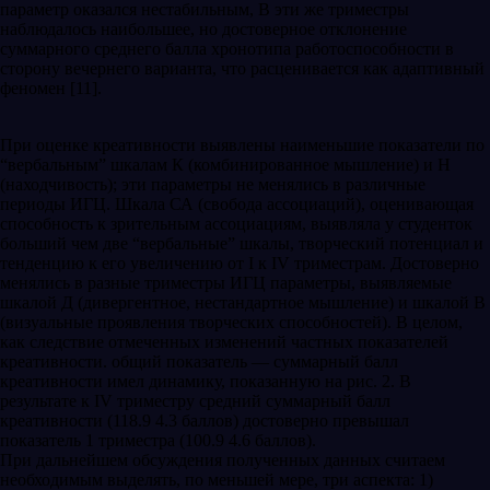
параметр оказался нестабильным, В эти же триместры
наблюдалось наибольшее, но достоверное отклонение
суммарного среднего балла хронотипа работоспособности в
сторону вечернего варианта, что расценивается как адаптивный
феномен [11].
При оценке креативности выявлены наименьшие показатели по
“вербальным” шкалам К (комбинированное мышление) и Н
(находчивость); эти параметры не менялись в различные
периоды ИГЦ. Шкала СА (свобода ассоциаций), оценивающая
способность к зрительным ассоциациям, выявляла у студенток
больший чем две “вербальные” шкалы, творческий потенциал и
тенденцию к его увеличению от I к IV триместрам. Достоверно
менялись в разные триместры ИГЦ параметры, выявляемые
шкалой Д (дивергентное, нестандартное мышление) и шкалой В
(визуальные проявления творческих способностей). В целом,
как следствие отмеченных изменений частных показателей
креативности. общий показатель — суммарный балл
креативности имел динамику, показанную на рис. 2. В
результате к IV триместру средний суммарный балл
креативности (118.9 4.3 баллов) достоверно превышал
показатель 1 триместра (100.9 4.6 баллов).
При дальнейшем обсуждения полученных данных считаем
необходимым выделять, по меньшей мере, три аспекта: 1)