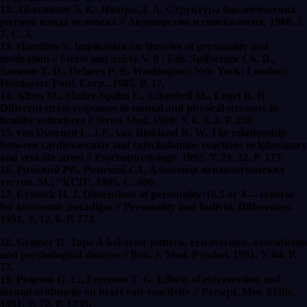
12.
Айламазян Э. К.. Ниаури Д. А.
Структура биологических
ритмов плода человека
//
Акушерство и гинекология. 1988. 3
7. С. 3.
13. Hamilion V. Implication for theories of personality and
motivation // Stress and axiety V. 9 / Еds. Spilberger Ch. D.,
Sarason Y. D., Defares P. B. Washington; New York; London:
Hemispere Publ. Corp.. 1985. Р. 17.
14. Albus M., Muller-Spahn F., Ackenhell M., Engel R. R.
Different stress responses to mental and physical stressors in
healthy volunteers // Stress Med. 1990. У. 6. Х 3. Р. 259.
15. van Doornen L. J.P., van Blokland R. W. The relationship
between cardiovascular and catecholamine reactions to laboratory
and real-life stress // Psychophysiology. 1992. У. 29. 32. Р. 173.
16.
Римский РР.. Римский СА.
Альманах психологических
тестов. М.: “КСП’. 1995. С. 400.
17. Eysenck H. J. Dimensions of personality:16.5 оr 3— criteria
for taxonomic paradigm // Personality and Individ. Differences.
1991. У. 12. 8. Р. 773.
18. Gramer D. Tupe A behavior pattern, extraversion, neuroticism
and psychological distress // Brit. J. Med. Psychol. 1991. У. 64. Р.
73.
19. Pearson G. L., Freeman T. G. Effects of extraversion and
mental arithmetic on heart rate reactivity // Persept. Mot. Skills.
1991. У. 72. Р. 1239.