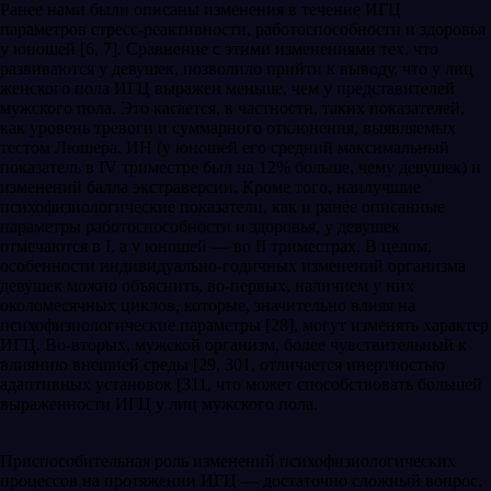
Ранее нами были описаны изменения в течение ИГЦ
параметров стресс-реактивности, работоспособности и здоровья
у юношей [6, 7]. Сравнение с этими изменениями тех, что
развиваются у девушек, позволило прийти к выводу, что у лиц
женского пола ИГЦ выражен меньше, чем у представителей
мужского пола. Это касается, в частности, таких показателей,
как уровень тревоги и суммарного отклонения, выявляемых
тестом Люшера. ИН (у юношей его средний максимальный
показатель в IV триместре был на 12% больше, чему девушек) и
изменений балла экстраверсии. Кроме того, наилучшие
психофизиологические показатели, как и ранее описанные
параметры работоспособности и здоровья, у девушек
отмечаются в I, а у юношей — во II триместрах. В целом,
особенности индивидуально-годичных изменений организма
девушек можно объяснить, во-первых, наличием у них
околомесячных циклов, которые, значительно влияя на
психофизиологические параметры [28], могут изменять характер
ИГЦ. Во-вторых, мужской организм, более чувствительный к
влиянию внешней среды [29, 301, отличается инертностью
адаптивных установок [311, что может способствовать большей
выраженности ИГЦ у лиц мужского пола.
Приспособительная роль изменений психофизиологических
процессов на протяжении ИГЦ — достаточно сложный вопрос.