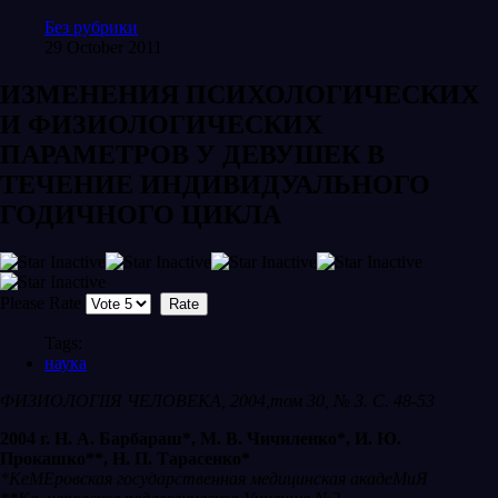
Без рубрики
29 October 2011
ИЗМЕНЕНИЯ ПСИХОЛОГИЧЕСКИХ
И ФИЗИОЛОГИЧЕСКИХ
ПАРАМЕТРОВ У ДЕВУШЕК В
ТЕЧЕНИЕ ИНДИВИДУАЛЬНОГО
ГОДИЧНОГО ЦИКЛА
Please Rate
Tags:
наука
ФИЗИОЛОГIIЯ ЧЕЛОВЕКА, 2004,том
30, № З.
С.
48-53
2004 г. Н. А. Барбараш*, М. В. Чичиленко*, И. Ю.
Прокашко**, Н. П. Тарасенко*
*Ке
М
Еровская государственная медицинская акаде
Ми
Я