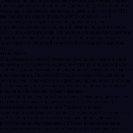
“падений” числа спортивных достижений [3], количественных
показателей работоспособности здоровья [6, 7]. Об изменениях
отдельных психофизиологических параметров в течение ИГЦ
мы сообщали в наших прежних публикациях
[5—7].
В
настоящей работе будет проанализирован комплекс
психофизиологических изменений, развивающихся в течение
ИГЦ у лиц женского пола. Эти данные дополнены результатами
недавно проведенной оценки количественных параметров
творческих способностей студенток В различные триместры
ИГЦ.
МЕТОДИКА
Испытуемыми были 443 студентки 1—2 курсов медицинской
академии и 95 студенток педагогического училища в возрасте 17
—20 лет. давшие письменное добровольное согласие на участие
в исследовании. При этом 60 студенток были обследованы в
течение года четырехкратно: в феврале, апреле. июле и октябре.
Остальных девушек, независимо от календарного времени их
рождения, обследовали только в феврале.
К участию в исследовании! допускали только лиц, физическое
состояние которых. определяемое по Г. Л. Апанасенко [8],
соответствовало не менее, чем 7 баллам, т. е. было
удовлетворительным или лучше. Исследования Выполняли с 8
до 2 ч дня при условиях: отсутствия жалоб на здоровье и
работоспособность, через месяц
И
Более после завершения
обострения хронических или лечения острых заболеваний: не