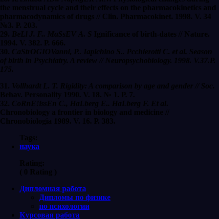
the menstrual сусlе аnd their effects оn the рharmacokinetics and
pharmacodynamics of drugs // Сlin. Рharmacokinet. 1998. V. 34
№3. Р. 203.
29.
Ве
Ll J. F..
Ма
Ss
Е
V
А
. S
Ignificance оf birth-dates // Nature.
1994. V. 382. Р. 666.
30.
Са
Str
О
G
I
О
Vanni,
Р
.
. Iapichino S.. Pcchierotti C. et al. Season
of birth in Psychiatry. A review // Neuropsychobiology. 1998. V.37.P.
175.
31.
Vollhardt L. T. Rigidity: A comparison by age and gender // Soc
.
Behav. Personality 1990. V. 18. № 1. Р. 7.
32.
Со
Rn
Е
!iss
Еп
С
.,
На
Lberg
Е
..
На
Lberg F. Et al
.
Сhronobiology а frontier in biology and medicine //
Chronobiologia 1989. V. 16. Р. 383.
Tags:
наука
Rating:
( 0 Rating )
Дипломная работа
Дипломы по физике
по психологии
Курсовая работа