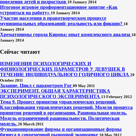
поведения детей и подростков
19 January 2014
Итоговое игровое профориентационное занятие «Как
устроиться на работу»
19 January 2014
Участие населения в правотворческом процессе
муниципальных образований: реальность или фикция?
18
January 2014
Хрематонимы города Кирова: опыт комплексного анализа
18
January 2014
Сейчас читают
ИЗМЕНЕНИЯ ПСИХОЛОГИЧЕСКИХ И
ФИЗИОЛОГИЧЕСКИХ ПАРАМЕТРОВ У ДЕВУШЕК В
ТЕЧЕНИЕ ИНДИВИДУАЛЬНОГО ГОДИЧНОГО ЦИКЛА
29
October 2011
Задание. Цикл с параметром For
09 May 2011
ЭКСПЕРИМЕНТ. ОБЩАЯ ХАРАКТЕРИСТИКА
ПСИХОЛОГИЧЕСКОГО ЭКСПЕРИМЕНТА
13 February 2012
Тема 9. Процесс принятия управленческих решений.
Классификация управленческих решений. Модели процесса
принятия решений в организации. Рациональная модель.
Модель ограниченной рациональности. Политическая
модель.
26 March 2011
Функционирование фирмы и организационные формы
бизнеса в современной рыночной экономике
10 May 2012