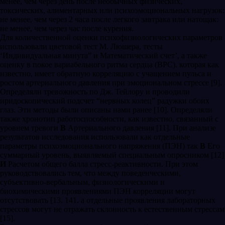
менее, чем через день после необычных физических,
токсических, алиментарных или психоэмоциональных нагрузок:
не менее, чем через 2 часа после легкого завтрака или натощак:
не менее, чем через час после курения.
Для количественной оценки психофизиологических параметров
использовали цветовой тест М. Люшера, тесты
‘Индивидуальная минута” и Математический счет’, а также
оценку в покое вариабельного ритма сердца (ВРС). которая как
известно, имеет обратную корреляцию с учащением пульса и
ростом артериального давления при эмоциональном стрессе [9].
Определяли тревожность по Дж. Тейлору и проводили
иридоскопический подсчет “нервных колец” радужки обоих
глаз. Эти методы были описаны нами ранее [10]. Определяли
также хронотип работоспособности, как известно, связанный с
уровнем тревоги
В
Артериального давления [11]. При анализе
результатов исследования использовали как отдельные
параметры психоэмоционального напряжения (ПЭН) так
В
Его
суммарный уровень, выявляемый специальным опросником [12]
И
Расчетом общего балла стресс-реактивности. При этом
руководствовались тем, что между поведенческими,
субъективно-вербальным, физиологическими и
биохимическими проявлениями ПЭН корреляции могут
отсутствовать [13. 141. а отдельные проявления лабораторных
стрессов могут не отражать склонность к естественным стрессам
[15].