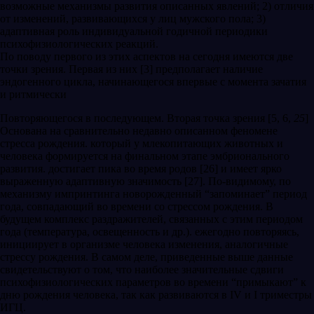
возможные механизмы развития описанных явлений; 2) отличия
от изменений, развивающихся у лиц мужского пола; 3)
адаптивная роль индивидуальной годичной периодики
психофизиологических реакций.
По поводу первого из этих аспектов на сегодня имеются две
точки зрения. Первая из них [3] предполагает наличие
эндогенного цикла, начинающегося впервые с момента зачатия
и ритмически
Повторяющегося в последующем. Вторая точка зрения [5, 6,
25
]
Основана на сравнительно недавно описанном феномене
стресса рождения. который у млекопитающих животных и
человека формируется на финальном этапе эмбрионального
развития. достигает пика во время родов [26] и имеет ярко
выраженную адаптивную значимость [27]. По-видимому, по
механизму импринтинга новорожденный “запоминает” период
года, совпадающий во времени со стрессом рождения. В
будущем комплекс раздражителей, связанных с этим периодом
года (температура, освещенность и др.). ежегодно повторяясь,
инициирует в организме человека изменения, аналогичные
стрессу рождения. В самом деле, приведенные выше данные
свидетельствуют о том, что наиболее значительные сдвиги
психофизиологических параметров во времени “примыкают” к
дню рождения человека, так как развиваются в IV и I триместры
ИГЦ.