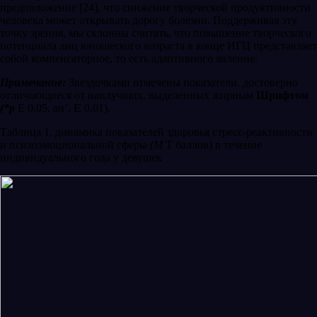
предположение [24], что снижение творческой продуктивности
человека может открывать дорогу болезни. Поддерживая эту
точку зрения, мы склонны считать, что повышение творческого
потенциала лиц юношеского возраста в конце ИГЦ представляет
собой компенсаторное, то есть адаптивного явление.
Примечание:
Звездочками отмечены показатели. достоверно
отличающиеся от наилучших. выделенных жирным
Шрифтом
(*р
Е 0.05. ан’,
Е
0.01).
Таблица 1. динамика показателей здоровья стресс-реактивности
и психоэмоциональной сферы
(М
Т баллов) в течение
индивидуального года у девушек