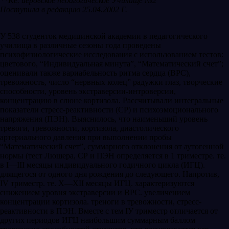
*
*
Ке. иеровское педагогическое
Училище №2
Поступила в редакцию
25.04.2002
Г.
У 538 студенток медицинской академии в педагогического
училища в различные сезоны года проведены
психофизиологические исследования с использованием тестов:
цветового, “Индивидуальная минута”, “Математический счет”;
оценивали также вариабельность ритма сердца (ВРС),
тревожность, число “нервных колец” радужки глаз, творческие
способности, уровень экстраверсии-интроверсии,
концентрацию в слюне кортизола. Рассчитывали интегральные
показатели стресс-реактивности (СР) и психоэмоционального
напряжения (ПЭН). Выяснилось, что наименьший уровень
тревоги, тревожности, кортизола, диастолического
артериального давления при выполнении пробы
“Математический счет”, суммарного отклонения от аутогенной
нормы (тест Люшера, СР и ПЭН определяется в 1 триместре. те.
в I—III месяцы индивидуального годичного цикла (ИГЦ).
длящегося от одного дня рождения до следующего. Напротив,
IV триместр. те. Х—ХII месяцы ИГЦ. характеризуются
снижением уровня экстраверсии и ВРС. увеличением
концентрации кортизола. треноги в тревожности, стресс-
реактивности в ПЭН. Вместе с тем IУ триместр отличается от
других периодов ИГЦ наибольшим суммарным баллом