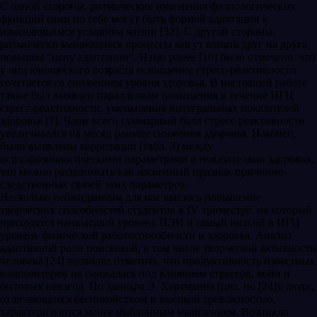
С одной стороны, ритмические изменения физиологических
функций сами по себе могут быть формой адаптации к
изменяющимся условиям жизни [32]. С другой стороны,
ритмически меняющиеся процессы могут влиять друг на друга,
повышая “цену адаптации”. Нами ранее [10] было отмечено, что
у лиц юношеского возраста повышение стресс-реактивности
сочетается со снижением уровня здоровья. В настоящей работе
также был выявлен параллелизм повышения в течение ИГЦ
стресс-реактивности. уменьшения интегральных показателей
здоровья [7]. Чаще всего суммарный балл стресс-реактивности
увеличивался на месяц раньше снижения здоровья. Наконец,
были выявлены корреляции (табл. 3) между
психофизиологическими параметрами и показателями здоровья,
что можно расценивать как косвенный признак причинно-
следственных связей этих параметров.
Несколько неожиданным для нас явилось повышение
творческих способностей студентов в IV триместре, на который
приходятся наивысший уровень ПЭН и самый низкий в ИГЦ
уровень физической работоспособности и здоровья. Анализ
адаптивной роли поисковой, в том числе творческой активности
человека [24] позволял отметить, что продуктивность известных
композиторов не снижалась под влиянием стрессов, войн и
бытовых невзгод. По данным Э. Хартманна (цит. по [24]), люди,
отличающиеся беспокойством и высокой тревожностью.
характеризуются менее шаблонным мышлением. Возникло