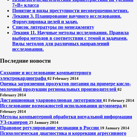
7«В» класса
Понятие и виды преступности несовершеннолетних.
Лекция 3. Планирование научного исследования.
Формулировка целей и задач.
Список литературы по менеджменту
Лекция 11. Научные методы исследования. Правила
выбора методов в соответствии с темой и задачами.
Виды методов для различных направлений
исследования.
Последние новости
Создание и исследование компьютерного
электрокардиографа
02 February 2014
Оценка загрязнения продуктов питания на примере кисло-
молочной продукции региональных производителей
02
February 2014
Дистанционная ударноволновая литотрипсия
01 February 2014
Исследование возможностей использования шумомера
01
February 2014
Методы компьютерной обработки визуальной информации
УЗ-сканеров
25 January 2014
Правовое регулирование медиации в России
19 January 2014
Психологическая диагностика и коррекция агрессивного