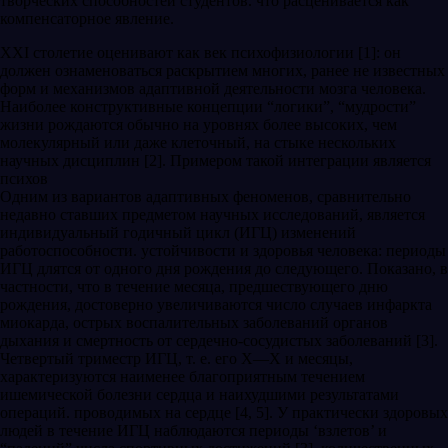
творческих способностей студентов. что расценивается как
компенсаторное явление.
ХХI столетие оценивают как век психофизиологии [1]: он
должен ознаменоваться раскрытием многих, ранее не известных
форм и механизмов адаптивной деятельности мозга человека.
Наиболее конструктивные концепции “логики”, “мудрости”
жизни рождаются обычно на уровнях более высоких, чем
молекулярный или даже клеточный, на стыке нескольких
научных дисциплин [2]. Примером такой интеграции является
психов
Одним из вариантов адаптивных феноменов, сравнительно
недавно ставших предметом научных исследований, является
индивидуальный годичный цикл (ИГЦ) изменений
работоспособности. устойчивости и здоровья человека: периоды
ИГЦ длятся от одного дня рождения до следующего. Показано, в
частности, что в течение месяца, предшествующего дню
рождения, достоверно увеличиваются число случаев инфаркта
миокарда, острых воспалительных заболеваний органов
дыхания и смертность от сердечно-сосудистых заболеваний [3].
Четвертый триместр ИГЦ, т. е. его Х—Х и месяцы,
характеризуются наименее благоприятным течением
ишемической болезни сердца и наихудшими результатами
операций. проводимых на сердце [4, 5]. У практически здоровых
людей в течение ИГЦ наблюдаются периоды ‘взлетов’ и