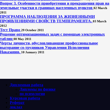
Вопрос 3. Особенности приобретения и прекращения прав на
земельные участки в границах населенных пунктов
02 March
2011
ПРОГРАММА НАБЛЮДЕНИЯ ЗА ЖИЗНЕННЫМИ
ПРОЯВЛЕНИЯМИ СВОЙСТВ ТЕМПЕРАМЕНТА.
03 March
2012
Тест Право
29 October 2011
Решение оптимизационных задач с помощью электронных
таблиц
08 May 2011
Черты личности, обусловливающие профессиональное
выгорание со-трудников Управления Исполнения
Наказания.
10 January 2011
Дипломная работа
Дипломы по физике
по психологии
Курсовая работа
Реферат
доклад