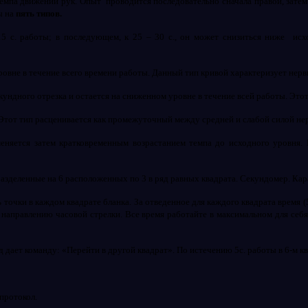
темпа движений рук. Опыт
проводится последовательно сначала правой, зате
ы на
пять типов.
15 с. работы; в последующем, к 25 – 30 с., он может снизиться ниже
исх
овне в течение всего времени работы. Данный тип кривой характеризует нер
ундного отрезка и остается на сниженном уровне в течение всей работы. Это
 Этот тип расценивается как промежуточный между средней и слабой силой нер
еняется затем кратковременным возрастанием темпа до исходного уровня.
разделенные на 6 расположенных по 3 в ряд равных квадрата. Секундомер. Кар
точки в каждом квадрате бланка. За отведенное для каждого квадрата время (
 направлению часовой стрелки. Все время работайте в максимальном для себя
д дает команду: «Перейти в другой квадрат». По истечению 5с. работы в 6-м 
 протокол.