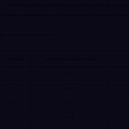
2.
Построить график работоспособности, для чего отложить на оси абсцис
На основании
анализа
формы кривой диагностируйте силу нервной системы со
Протокол к методике теппинг – тест
Квадраты
Промежуток времени в секундах
П
1
0-5
2
6-10
3
11-15
4
16-20