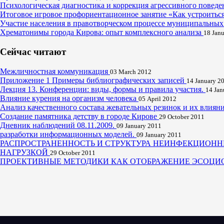
Психологическая диагностика и коррекция агрессивного поведе
Итоговое игровое профориентационное занятие «Как устроитьс
Участие населения в правотворческом процессе муниципальных
Хрематонимы города Кирова: опыт комплексного анализа
18 Jan
Сейчас читают
Межличностная коммуникация
03 March 2012
Приложение 1 Примеры библиографических записей
14 January 2
Лекция 13. Конференции: виды, формы и правила участия.
14 Jan
Влияние курения на организм человека
05 April 2012
Анализ качественного состава жевательных резинок и их влиян
Создание памятника детству в городе Кирове
29 October 2011
Дневник наблюдений 08.11.2009.
09 January 2011
разработки информационных моделей.
09 January 2011
РАСПРОСТРАНЕННОСТЬ И СТРУКТУРА НЕИНФЕКЦИОНН
НАГРУЗКОЙ
29 October 2011
ПРОЕКТИВНЫЕ МЕТОДИКИ КАК ОТОБРАЖЕНИЕ ЭСОЦИ