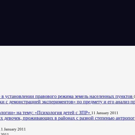
ие в установлении правового режима земель населенных пунктов
ки с демонстрацией экспериментов» по предмету и его анализ п
логии» на тему: «Психология детей с ЗПР»
11 January 2011
них девочек, проживающих в районах с разной степенью антропо
11 January 2011
 2011