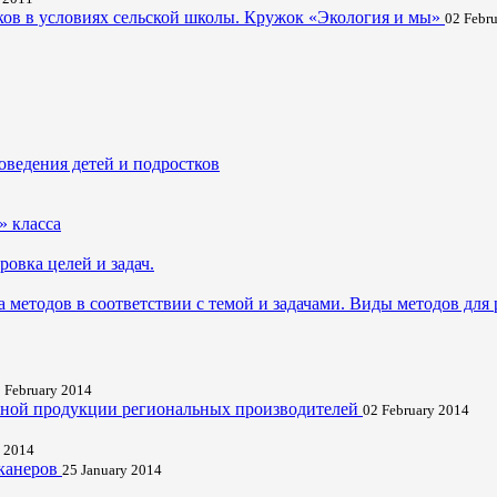
в в условиях сельской школы. Кружок «Экология и мы»
02 Febr
оведения детей и подростков
» класса
овка целей и задач.
 методов в соответствии с темой и задачами. Виды методов для
 February 2014
очной продукции региональных производителей
02 February 2014
y 2014
канеров
25 January 2014