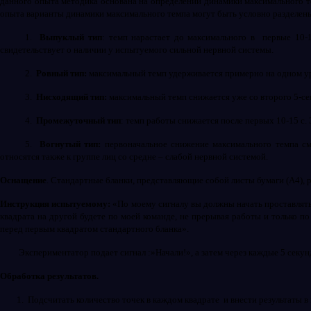
данного опыта методика основана на определении динамики максимального 
опыта варианты динамики максимального темпа могут быть условно разделен
1.
Выпуклый тип
: темп нарастает до максимального в
первые 10-
свидетельствует о наличии у испытуемого сильной нервной системы.
2.
Ровный тип:
максимальный темп удерживается примерно на одном ур
3.
Нисходящий тип:
максимальный темп снижается уже со второго 5-сек
4.
Промежуточный тип
: темп работы снижается после первых 10-15 с.
5.
Вогнутый тип:
первоначальное снижение максимального темпа см
относятся также к группе лиц со средне – слабой нервной системой.
Оснащение
. Стандартные бланки, представляющие собой листы бумаги (А4), 
Инструкция испытуемому:
«По моему сигналу вы должны начать проставлять 
квадрата на другой будете по моей команде, не прерывая работы и только по
перед первым квадратом стандартного бланка».
Экспериментатор подает сигнал :»Начали!», а затем через каждые 5 секун
Обработка результатов.
1.
Подсчитать количество точек в каждом квадрате
и внести результаты в