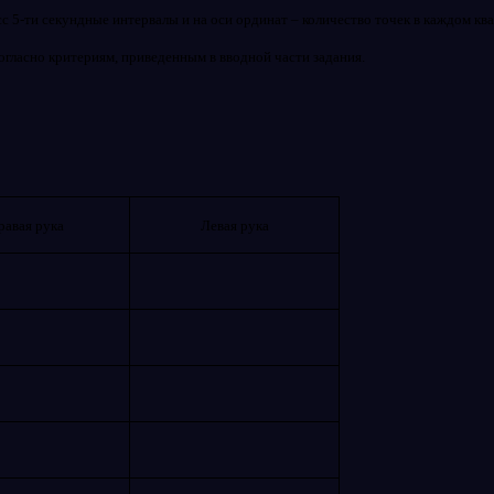
с 5-ти секундные интервалы и на оси ординат – количество точек в каждом ква
гласно критериям, приведенным в вводной части задания.
равая рука
Левая рука