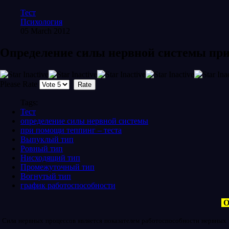
Тест
Психология
05 March 2012
Определение силы нервной системы при
Please Rate
Tags:
Тест
определение силы нервной системы
при помощи теппинг – теста
Выпуклый тип
Ровный тип
Нисходящий тип
Промежуточный тип
Вогнутый тип
график работоспособности
О
Сила нервных процессов является показателем работоспособности нервных к