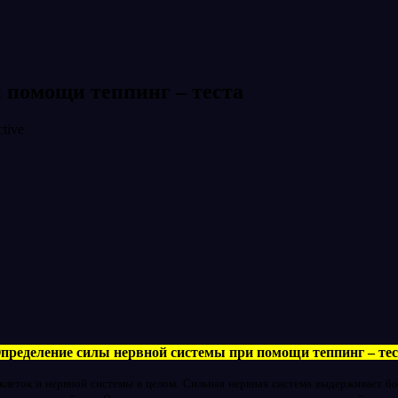
 помощи теппинг – теста
пределение силы нервной системы при помощи теппинг – тес
леток и нервной системы в целом. Сильная нервная система выдерживает бол