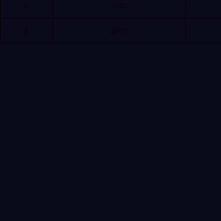
5
21-25
6
26-30