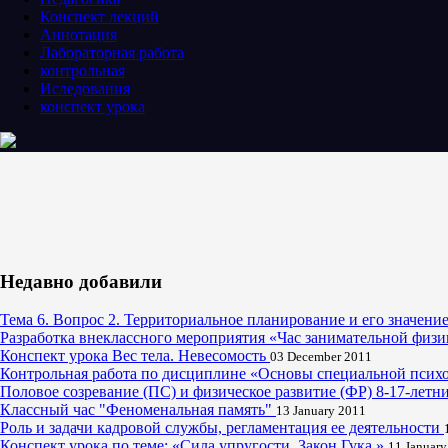
Конспект лекций
Аннотация
Лабораторная работа
контрольная
Иследования
конспект урока
Недавно добавили
Тема 6. Вопрос 2. Территориальное планирование и его значен
Разработка внеклассного мероприятия «Час занимательной физи
Конспект урока Вес тела. Невесомость
03 December 2011
Контрольная работа по дисциплине «Основы специальной психо
Половое созревание (ПС) и физическое развитие (ФР) 8-17-лет
Классный час "Феноменальная память"
13 January 2011
Роль и задачи кадровой службы, регламентация ее деятельности
Конспект урока по теме: «Сила упругости. Закон Гука.»
11 January