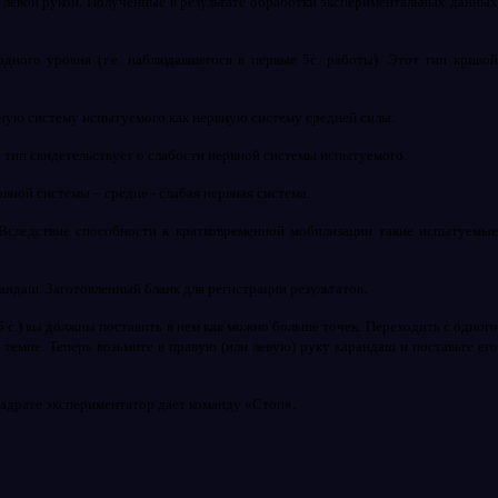
м левой рукой. Полученные в результате обработки экспериментальных данны
одного уровня (т.е. наблюдавшегося в первые 5с. работы). Этот тип криво
вную систему испытуемого как нервную систему средней силы.
т тип свидетельствует о слабости нервной системы испытуемого.
вной системы – средне - слабая нервная система.
 Вследствие способности к кратковременной мобилизации такие испытуемы
андаш. Заготовленный бланк для регистрации результатов.
5 с.) вы должны поставить в нем как можно больше точек. Переходить с одног
 темпе. Теперь возьмите в правую (или левую) руку карандаш и поставьте его
квадрате экспериментатор дает команду «Стоп».