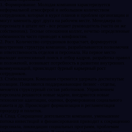
1. Формирование. Молодая компания характеризуется
неформальной атмосферой и небольшим количеством
сотрудников, которые в курсе планов и проблем организации и
могут заменить друг друга на рабочем месте. Менеджера по
персоналу в штате нет - все решает руководитель (часто он же
собственник). Тесные отношения коллег, нечетко определенные
обязанности часто приводят к конфликтам.
2. Рост. Количество сотрудников возрастает, формируется
внутренняя структура компании, разрабатываются полномочия
и ответственность отделов и персонала. На первое место
выходят интенсивный поиск и отбор кадров, разработка правил
и положений, возникает потребность в развитии внутренних
коммуникаций, происходит бурный карьерный рост
сотрудников.
3. Стабилизация. Компания стремится удержать достигнутые
позиции. Появляются поддерживающие бизнес - отделы,
меняется структурный состав работников. Управлением
персонала решаются новые задачи, внедряются новые
технологии адаптации, оценки, формирования социального
пакета и др. Происходит формализация и регламентация
процедур и политик.
4. Спад. Сокращение деятельности компании, уменьшение
потока инвестиций и финансирования приводит к сокращению
персонала, ликвидации социальных программ, проблемам
мотивации сотрудников. В этот период возрастает роль