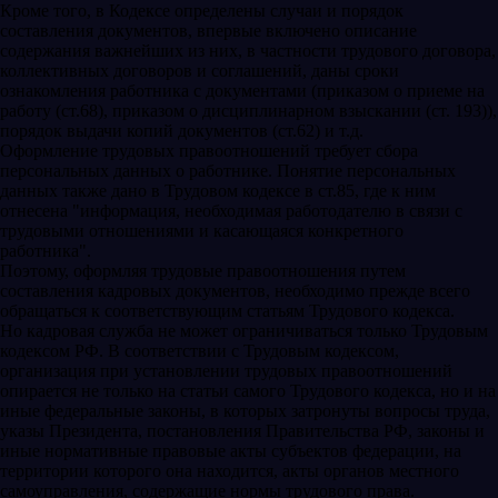
Кроме того, в Кодексе определены случаи и порядок
составления документов, впервые включено описание
содержания важнейших из них, в частности трудового договора,
коллективных договоров и соглашений, даны сроки
ознакомления работника с документами (приказом о приеме на
работу (ст.68), приказом о дисциплинарном взыскании (ст. 193)),
порядок выдачи копий документов (ст.62) и т.д.
Оформление трудовых правоотношений требует сбора
персональных данных о работнике. Понятие персональных
данных также дано в Трудовом кодексе в ст.85, где к ним
отнесена "информация, необходимая работодателю в связи с
трудовыми отношениями и касающаяся конкретного
работника".
Поэтому, оформляя трудовые правоотношения путем
составления кадровых документов, необходимо прежде всего
обращаться к соответствующим статьям Трудового кодекса.
Но кадровая служба не может ограничиваться только Трудовым
кодексом РФ. В соответствии с Трудовым кодексом,
организация при установлении трудовых правоотношений
опирается не только на статьи самого Трудового кодекса, но и на
иные федеральные законы, в которых затронуты вопросы труда,
указы Президента, постановления Правительства РФ, законы и
иные нормативные правовые акты субъектов федерации, на
территории которого она находится, акты органов местного
самоуправления, содержащие нормы трудового права.