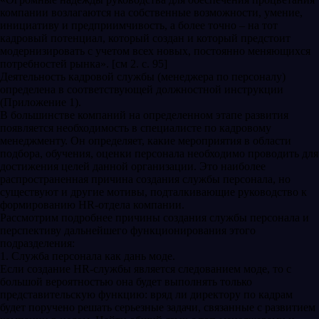
компании возлагаются на собственные возможности, умение,
инициативу и предприимчивость, а более точно – на тот
кадровый потенциал, который создан и который предстоит
модернизировать с учетом всех новых, постоянно меняющихся
потребностей рынка». [см 2. с. 95]
Деятельность кадровой службы (менеджера по персоналу)
определена в соответствующей должностной инструкции
(Приложение 1).
В большинстве компаний на определенном этапе развития
появляется необходимость в специалисте по кадровому
менеджменту. Он определяет, какие мероприятия в области
подбора, обучения, оценки персонала необходимо проводить для
достижения целей данной организации. Это наиболее
распространенная причина создания службы персонала, но
существуют и другие мотивы, подталкивающие руководство к
формированию HR-отдела компании.
Рассмотрим подробнее причины создания службы персонала и
перспективу дальнейшего функционирования этого
подразделения:
1. Служба персонала как дань моде.
Если создание HR-службы является следованием моде, то с
большой вероятностью она будет выполнять только
представительскую функцию: вряд ли директору по кадрам
будет поручено решать серьезные задачи, связанные с развитием