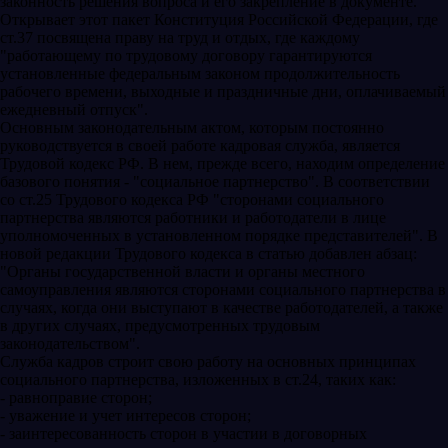
законность решения вопроса и его закрепление в документе.
Открывает этот пакет Конституция Российской Федерации, где
ст.37 посвящена праву на труд и отдых, где каждому
"работающему по трудовому договору гарантируются
установленные федеральным законом продолжительность
рабочего времени, выходные и праздничные дни, оплачиваемый
ежедневный отпуск".
Основным законодательным актом, которым постоянно
руководствуется в своей работе кадровая служба, является
Трудовой кодекс РФ. В нем, прежде всего, находим определение
базового понятия - "социальное партнерство". В соответствии
со ст.25 Трудового кодекса РФ "сторонами социального
партнерства являются работники и работодатели в лице
уполномоченных в установленном порядке представителей". В
новой редакции Трудового кодекса в статью добавлен абзац:
"Органы государственной власти и органы местного
самоуправления являются сторонами социального партнерства в
случаях, когда они выступают в качестве работодателей, а также
в других случаях, предусмотренных трудовым
законодательством".
Служба кадров строит свою работу на основных принципах
социального партнерства, изложенных в ст.24, таких как:
- равноправие сторон;
- уважение и учет интересов сторон;
- заинтересованность сторон в участии в договорных