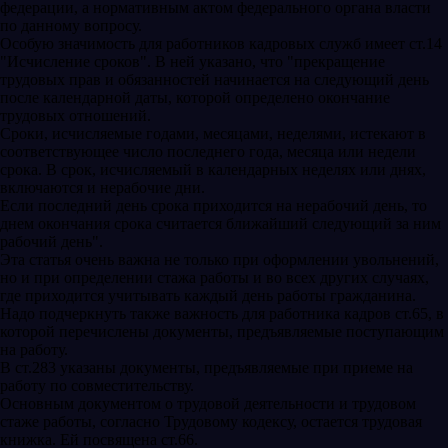
федерации, а нормативным актом федерального органа власти
по данному вопросу.
Особую значимость для работников кадровых служб имеет ст.14
"Исчисление сроков". В ней указано, что "прекращение
трудовых прав и обязанностей начинается на следующий день
после календарной даты, которой определено окончание
трудовых отношений.
Сроки, исчисляемые годами, месяцами, неделями, истекают в
соответствующее число последнего года, месяца или недели
срока. В срок, исчисляемый в календарных неделях или днях,
включаются и нерабочие дни.
Если последний день срока приходится на нерабочий день, то
днем окончания срока считается ближайший следующий за ним
рабочий день".
Эта статья очень важна не только при оформлении увольнений,
но и при определении стажа работы и во всех других случаях,
где приходится учитывать каждый день работы гражданина.
Надо подчеркнуть также важность для работника кадров ст.65, в
которой перечислены документы, предъявляемые поступающим
на работу.
В ст.283 указаны документы, предъявляемые при приеме на
работу по совместительству.
Основным документом о трудовой деятельности и трудовом
стаже работы, согласно Трудовому кодексу, остается трудовая
книжка. Ей посвящена ст.66.