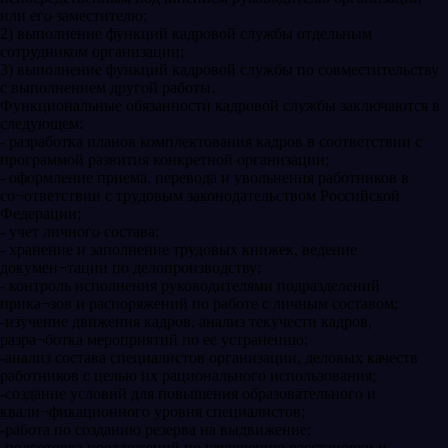
или его заместителю;
2) выполнение функций кадровой службы отдельным
сотрудником организации;
3) выполнение функций кадровой службы по совместительству
с выполнением другой работы.
Функциональные обязанности кадровой службы заключаются в
следующем:
- разработка планов комплектования кадров в соответствии с
программой развития конкретной организации;
- оформление приема, перевода и увольнения работников в
со¬ответствии с трудовым законодательством Российской
Федерации;
- учет личного состава;
- хранение и заполнение трудовых книжек, ведение
докумен¬тации по делопроизводству;
- контроль исполнения руководителями подразделений
прика¬зов и распоряжений по работе с личным составом;
-изучение движения кадров, анализ текучести кадров,
разра¬ботка мероприятий по ее устранению;
-анализ состава специалистов организации, деловых качеств
работников с целью их рационального использования;
-создание условий для повышения образовательного и
квали¬фикационного уровня специалистов;
-работа по созданию резерва на выдвижение;
-подготовка предложений по улучшению расстановки и