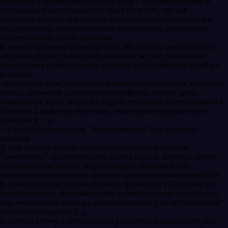
компании в целом. Найти общий язык с топ-менеджерами и
генеральным директором ему будет непросто, так как
подведомственная ему служба не станет восприниматься как
подразделение, непосредственно влияющее на достижение
стратегических целей компании.
В данной ситуации руководителю HR-службы рекомендуется:
- отстоять статус своего подразделения за счет грамотного
определения существующих проблем и предложения путей их
решения;
- получить в свое управление бюджет подразделения, а именно:
статьи, связанные с планированием фонда оплаты труда,
социальных льгот, затрат на подбор персонала, инвестициями в
обучение и развитие персонала, укрепление корпоративной
культуры и т. д.
2. Служба персонала как "первая помощь" при решении
проблем.
В ряде случаев служба персонала создается в качестве
"помощника" существующему отделу кадров, который уже не
способен справляться с возрастающим объемом задач,
поставленных перед ним другими подразделениями компании.
В такой ситуации топ-менеджмент формирует HR-службу по
приоритетности решаемых задач: сначала появляется рекрутер
или менеджер по подбору, потом специалист по обучению или
тренинг-менеджер и т. д.
В данном случае у генерального директора и акционеров есть