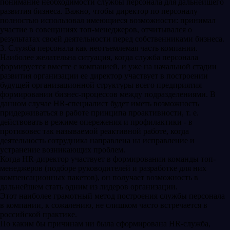
понимание необходимости службы персонала для дальнейшего
развития бизнеса. Важно, чтобы директор по персоналу
полностью использовал имеющиеся возможности: принимал
участие в совещаниях топ-менеджеров, отчитывался о
результатах своей деятельности перед собственниками бизнеса.
3. Служба персонала как неотъемлемая часть компании.
Наиболее желательна ситуация, когда служба персонала
формируется вместе с компанией, и уже на начальной стадии
развития организации ее директор участвует в построении
будущей организационной структуры всего предприятия
формировании бизнес-процессов между подразделениями. В
данном случае HR-специалист будет иметь возможность
придерживаться в работе принципа проактивности, т. е.
действовать в режиме опережения и профилактики - в
противовес так называемой реактивной работе, когда
деятельность сотрудника направлена на исправление и
устранение возникающих проблем.
Когда HR-директор участвует в формировании команды топ-
менеджеров (подборе руководителей и разработке для них
компенсационных пакетов), он получает возможность в
дальнейшем стать одним из лидеров организации.
Этот наиболее грамотный метод построения службы персонала
в компании, к сожалению, не слишком часто встречается в
российской практике.
По каким бы причинам ни была сформирована HR-служба,