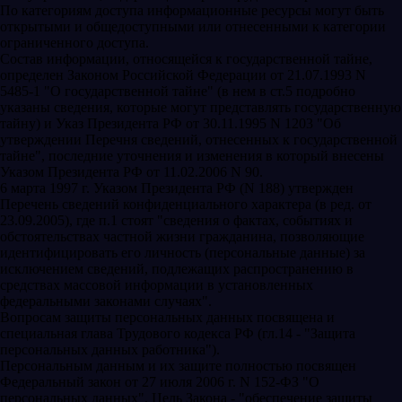
По категориям доступа информационные ресурсы могут быть
открытыми и общедоступными или отнесенными к категории
ограниченного доступа.
Состав информации, относящейся к государственной тайне,
определен Законом Российской Федерации от 21.07.1993 N
5485-1 "О государственной тайне" (в нем в ст.5 подробно
указаны сведения, которые могут представлять государственную
тайну) и Указ Президента РФ от 30.11.1995 N 1203 "Об
утверждении Перечня сведений, отнесенных к государственной
тайне", последние уточнения и изменения в который внесены
Указом Президента РФ от 11.02.2006 N 90.
6 марта 1997 г. Указом Президента РФ (N 188) утвержден
Перечень сведений конфиденциального характера (в ред. от
23.09.2005), где п.1 стоят "сведения о фактах, событиях и
обстоятельствах частной жизни гражданина, позволяющие
идентифицировать его личность (персональные данные) за
исключением сведений, подлежащих распространению в
средствах массовой информации в установленных
федеральными законами случаях".
Вопросам защиты персональных данных посвящена и
специальная глава Трудового кодекса РФ (гл.14 - "Защита
персональных данных работника").
Персональным данным и их защите полностью посвящен
Федеральный закон от 27 июля 2006 г. N 152-ФЗ "О
персональных данных". Цель Закона - "обеспечение защиты