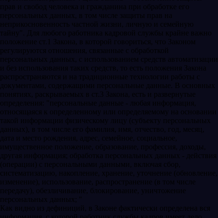
прав и свобод человека и гражданина при обработке его
персональных данных, в том числе защиты прав на
неприкосновенность частной жизни, личную и семейную
тайну". Для любого работника кадровой службы крайне важно
положение ст.1 Закона, в которой говориться, что Законом
регулируются отношения, связанные с обработкой
персональных данных, с использованием средств автоматизации
и без использования таких средств, то есть положения Закона
распространяются и на традиционные технологии работы с
документами, содержащими персональные данные. В основных
понятиях, раскрываемых в ст.3 Закона, есть и развернутые
определения: "персональные данные - любая информация,
относящаяся к определенному или определяемому на основании
такой информации физическому лицу (субъекту персональных
данных), в том числе его фамилия, имя, отчество, год, месяц,
дата и место рождения, адрес, семейное, социальное,
имущественное положение, образование, профессия, доходы,
другая информация; обработка персональных данных - действия
(операции) с персональными данными, включая сбор,
систематизацию, накопление, хранение, уточнение (обновление,
изменение), использование, распространение (в том числе
передачу), обезличивание, блокирование, уничтожение
персональных данных; "
Как видно из дефиниций, в Законе фактически определена вся
информация, с которой работник службы кадров имеет дело