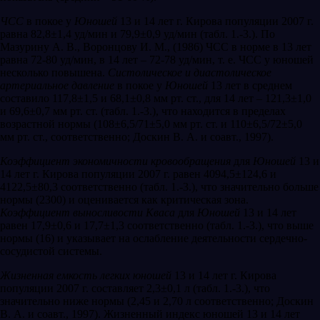
ЧСС
в покое у
Юношей
13 и 14 лет г. Кирова популяции 2007 г.
равна 82,8±1,4 уд/мин и 79,9±0,9 уд/мин (табл. 1.-3.). По
Мазурину А. В., Воронцову И. М., (1986) ЧСС в норме в 13 лет
равна 72-80 уд/мин, в 14 лет – 72-78 уд/мин, т. е. ЧСС у юношей
несколько повышена.
Систолическое и диастолическое
артериальное давление
в покое у
Юношей
13 лет в среднем
составило 117,8±1,5 и 68,1±0,8 мм рт. ст., для 14 лет – 121,3±1,0
и 69,6±0,7 мм рт. ст. (табл. 1.-3.), что находится в пределах
возрастной нормы (108±6,5/71±5,0 мм рт. ст. и 110±6,5/72±5,0
мм рт. ст., соответственно; Доскин В. А. и соавт., 1997).
Коэффициент экономичности кровообращения
для
Юношей
13 и
14 лет г. Кирова популяции 2007 г. равен 4094,5±124,6 и
4122,5±80,3 соответственно (табл. 1.-3.), что значительно больше
нормы (2300) и оценивается как критическая зона.
Коэффициент выносливости Кваса
для
Юношей
13 и 14 лет
равен 17,9±0,6 и 17,7±1,3 соответственно (табл. 1.-3.), что выше
нормы (16) и указывает на ослабление деятельности сердечно-
сосудистой системы.
Жизненная емкость легких юношей
13 и 14 лет г. Кирова
популяции 2007 г. составляет 2,3±0,1 л (табл. 1.-3.), что
значительно ниже нормы (2,45 и 2,70 л соответственно; Доскин
В. А. и соавт., 1997). Жизненный индекс юношей 13 и 14 лет