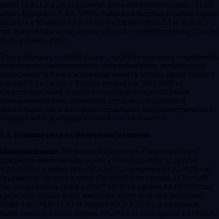
равен 50,8±1,0 и 54,1±0,8 мл/кг, что соответствует норме (51-60
мл/кг; Круцевич Т. Ю., 1999).
Задержка дыхания на вдохе
(проба
Штанге) у
Юношей
13 и 14 лет составляет 38,0±2,1 и 40,8±1,3 с,
что значительно ниже нормы (61 и 64 с, соответственно; Доскин
В. А. и соавт., 1997).
Таким образом, силовой индекс, частота сердечных сокращений,
коэффициент экономичности кровообращения, коэффициент
выносливости Кваса, жизненная емкость легких, проба Штанге
юношей 13 и 14 лет г. Кирова популяции 2007-2008 гг.
существенно ниже нормы, что говорит о недостаточном
функционировании мышечной, сердечно-сосудистой и
дыхательной систем на фоне нормальных антропометрических
показателей и пропорционального телосложения.
1.2. Влияние пола на физическое развитие.
Новорожденные
.
Мальчики в сравнении с девочками при
рождении имели большую массу тела (3,45±0,02 кг против
3,29±0,02 кг), длину тела (52,43±0,12 см против 51,52±0,13 см),
окружность грудной клетки (34,00±0,08 см против 33,51±0,09
см) и окружность головы (34,87±0,09 см против 34,19±0,09 см);
среди них больше детей имеющих массу тела при рождении
более 4 кг (14,85±1,63 кг против 6,73±1,25 кг); у мальчиков
выше массо-ростовой индекс (65,59±0,32 г/см против 63,68±0,32