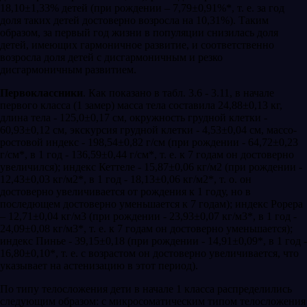
18,10±1,33% детей (при рождении – 7,79±0,91%*, т. е. за год
доля таких детей достоверно возросла на 10,31%). Таким
образом, за первый год жизни в популяции снизилась доля
детей, имеющих гармоничное развитие, и соответственно
возросла доля детей с дисгармоничным и резко
дисгармоничным развитием.
Первоклассники
. Как показано в табл. 3.6 - 3.11, в начале
первого класса (1 замер) масса тела составила 24,88±0,13 кг,
длина тела - 125,0±0,17 см, окружность грудной клетки -
60,93±0,12 см, экскурсия грудной клетки - 4,53±0,04 см, массо-
ростовой индекс - 198,54±0,82 г/см (при рождении - 64,72±0,23
г/см*, в 1 год - 136,59±0,44 г/см*, т. е. к 7 годам он достоверно
увеличился); индекс Кеттеле - 15,87±0,06 кг/м2 (при рождении -
12,43±0,03 кг/м2*, в 1 год - 18,13±0,06 кг/м2*, т. о. он
достоверно увеличивается от рождения к 1 году, но в
последющем достоверно уменьшается к 7 годам); индекс Рорера
– 12,71±0,04 кг/м3 (при рождении - 23,93±0,07 кг/м3*, в 1 год -
24,09±0,08 кг/м3*, т. е. к 7 годам он достоверно уменьшается);
индекс Пинье - 39,15±0,18 (при рождении - 14,91±0,09*, в 1 год -
16,80±0,10*, т. е. с возрастом он достоверно увеличивается, что
указывает на астенизацию в этот период).
По типу телосложения дети в начале 1 класса распределились
следующим образом: с микросоматическим типом телосложения