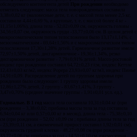
обследуемого контингента детей
При рождении
необходимо
отметить следующее: масса тела новорожденных составила
3,38±0,02 кг (маловесные дети, т. е. с массой тела менее 2,5 кг,
составили 4,44±0,69 %, а крупные, т. е. с массой более 4 кг -
11,15±1,06%), длина тела - 52,02±0,09 см, окружность головы -
34,56±0,07 см, окружность груди -33,77±0,06 см. В целом детей с
микросоматическим типом телосложения было 13,17±1,14%, с
мезосоматическим - 69,64±1,56% и с макросоматическим типом
телосложения 17,30±1,28% детей. Гармоничное развитие имели
72,97±1,50% детей, дисгармоничное - 19,36±1,34%, резко
дисгармоничное развитие - 7,79±0,91% детей. Массо-ростовой
индекс при рождении составил 64,72±0,23 г/см, индекс Кеттле
12,43±0,03 кг/м2, индекс Рорера 23,93±0,07 кг/м3, индекс Пинье
14,91±0,09. Распределение детей по группам здоровья при
рождении было следующее: 1 группу здоровья имели
12,86±1,27% детей, 2 группу - 83,67±1,41%, 3 группу -
3,47±0,70% (среднее значение группы - 1,91±0,01 усл. ед.).
Годовалые.
В 1 год
масса тела составила 10,31±0,04 кг (при
рождении – 3,38±0,02; прибавка массы тела за год составила
6,94±0,04 кг или 0,57±0,00 кг в месяц), длина тела - 75,38±0,10
см (при рождении – 52,02 ±0,09 см ; прибавка длины тела за год
- 23,39±0,11 см, а ежемеячный прирост составил 1,92±0,01 см),
окружность грудной клетки - 48,27±0,08 см (при рождении –
33,77±0,06 см; прибавка за год - 14,51±0,10 см, ежемесячная