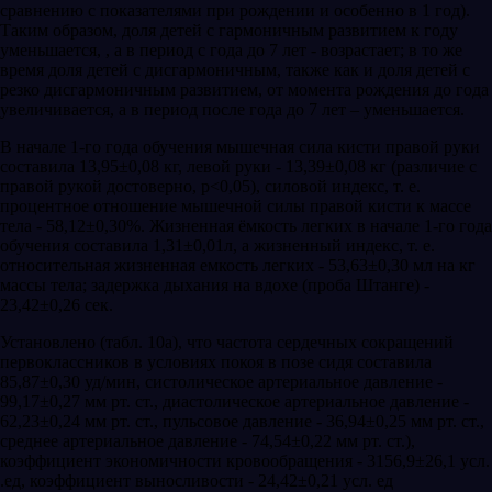
сравнению с показателями при рождении и особенно в 1 год).
Таким образом, доля детей с гармоничным развитием к году
уменьшается, , а в период с года до 7 лет - возрастает; в то же
время доля детей с дисгармоничным, также как и доля детей с
резко дисгармоничным развитием, от момента рождения до года
увеличивается, а в период после года до 7 лет – уменьшается.
В начале 1-го года обучения мышечная сила кисти правой руки
составила 13,95±0,08 кг, левой руки - 13,39±0,08 кг (различие с
правой рукой достоверно, p<0,05), силовой индекс, т. е.
процентное отношение мышечной силы правой кисти к массе
тела - 58,12±0,30%. Жизненная ёмкость легких в начале 1-го года
обучения составила 1,31±0,01л, а жизненный индекс, т. е.
относительная жизненная емкость легких - 53,63±0,30 мл на кг
массы тела; задержка дыхания на вдохе (проба Штанге) -
23,42±0,26 сек.
Установлено (табл. 10а), что частота сердечных сокращений
первоклассников в условиях покоя в позе сидя составила
85,87±0,30 уд/мин, систолическое артериальное давление -
99,17±0,27 мм рт. ст., диастолическое артериальное давление -
62,23±0,24 мм рт. ст., пульсовое давление - 36,94±0,25 мм рт. ст.,
среднее артериальное давление - 74,54±0,22 мм рт. ст.),
коэффициент экономичности кровообращения - 3156,9±26,1 усл.
.ед, коэффициент выносливости - 24,42±0,21 усл. ед