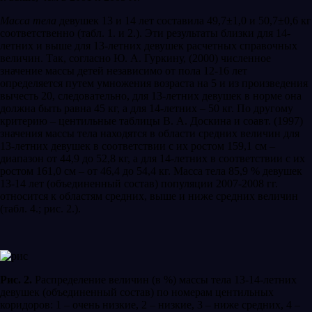
Масса тела
девушек 13 и 14 лет составила 49,7±1,0 и 50,7±0,6 кг
соответственно (табл. 1. и 2.). Эти результаты близки для 14-
летних и выше для 13-летних девушек расчетных справочных
величин. Так, согласно Ю. А. Гуркину, (2000) численное
значение массы детей независимо от пола 12-16 лет
определяется путем умножения возраста на 5 и из произведения
вычесть 20, следовательно, для 13-летних девушек в норме она
должна быть равна 45 кг, а для 14-летних – 50 кг. По другому
критерию – центильные таблицы В. А. Доскина и соавт. (1997)
значения массы тела находятся в области средних величин для
13-летних девушек в соответствии с их ростом 159,1 см –
диапазон от 44,9 до 52,8 кг, а для 14-летних в соответствии с их
ростом 161,0 см – от 46,4 до 54,4 кг. Масса тела 85,9 % девушек
13-14 лет (объединенный состав) популяции 2007-2008 гг.
относится к областям средних, выше и ниже средних величин
(табл. 4.; рис. 2.).
Рис. 2.
Распределение величин (в %) массы тела 13-14-летних
девушек (объединенный состав) по номерам центильных
коридоров: 1 – очень низкие, 2 – низкие, 3 – ниже средних, 4 –