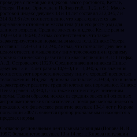
проведена с помощью индексов: массо-ростового, Кеттле,
Рорера, Пинье, Эрисмана и Пейзар (табл. 1., 2. и 9.). Массо-
ростовой индекс девушек 13 и 14 лет составил 312,0±5,7 и
314,8±3,6 г/см соответственно, что характеризуется как
нормальное отношение массы тела (г) к его росту (см) для
данного возраста. Средние значения индекса Кеттле равны
19,6±0,4 и 19,6±0,2 кг/м2 соответственно, что также
характеризуется как нормальная масса тела. Индекс Рорера
составил 12,4±0,3 и 12,2±0,2 кг/м3, что позволяет девушек в
целом отнести к мышечному типу телосложения и среднему
уровню физического развития по классификации В. Г. Штефко,
А. Д. Островского (1929). Средние значения индекса Пинье
девушек 13 и 14 лет равны 10,9±0,1 и 11,0±0,6, эти значения
соответствуют нормостеническому типу с хорошей крепостью
телосложения. Индекс Эрисмана составляет 3,3±0,4, что в целом
характеризует развитие грудной клетки как нормальное. Индекс
Пейзар равен 52,8±0,1, что также соответствует значениям
нормы. Таким образом, исходя из средних значений основных
антропометрических показателей, с помощью метода индексов
показано, что физическое развитие девушек 13-14 лет г. Кирова
популяции 2007 г. является пропорциональным и находится в
пределах нормы.
Согласно региональным центильным таблицам (Попова И. В.,
1997) большинство девушек 13 и 14 лет г. Кирова популяции