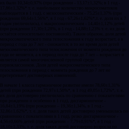
их было 10,34±0,97% (при рождении - 13,17±1,32%; в 1 год -
17,86±1,32%* т. е. наибольшее количество микросоматиков
наблюдается в 1 год), с мезосоматическим - 75,25±1,37% (при
рождении 69,64±1,56%*, в 1 год - 67,26±1,62%*,т. е. доля их к 7
годам увеличилась), с макросоматическим - 14,40±1,12% детей
(при рождении 17,30±1,28%, в 1 год - 14,88±1,23% т. е. их доля
остаётся относительно постоянной). Таким образом, доля детей
микросоматического типа телосложения к году возрастает, а в
период с года до 7 лет - снижается; в то же время доля детей
мезосоматического типа телосложения от момента рождения до
года не меняется, а в период после года до 7 лет – возрастает и
является самой многочисленной группой среди
первоклассников. Доля детей макросоматического типа
телосложения в период с момента рождения до 7 лет не
претерпевает достоверных изменений.
В начале 1 класса гармоничное развитие имели 78,60±1,31%
детей (при рождении 72,97±1,50%*, в 1 год 49,05±1,72%*, т. е.
их доля достоверно увеличилась по сравнению с показателями
при рождении и особенно в 1 год), дисгармоничное -
16,84±1,19% (при рождении – 19,36±1,34%, в 1 год -
32,86±1,62%*, т. е. доля таких детей достоверно уменьшилась по
сравнению с показателями в 1 год), резко дисгармоничное -
4,56±0,66% детей (при рождении – 7,79±0,91%*, в 1 год -
18,10±1,33%, т. е. доля таких детей достоверно возросла по