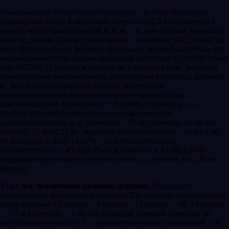
Максимальное потребление кислорода. Частота сердечных
сокращений после 4-минутной нагрузки (22,5 восхождения в
минуту на ступеньку выстой 0,30 м, т. е. при средней мощности
работы, равной 210,92±1,58 кгм/мин), составила 142,11±0,63 уд/
мин. При расчете по формуле Добельна ( авторы) получено, что
максимальное потребление кислорода достигает 1,21±0,01 л/мин
или 45,77±0,32 мл/мин в расчете на 1 кг массы тела. Значения
относительное максимального потребления кислорода (мл/мин/
кг массы тела) позволили оценить физическую
работоспособность первоклассников в соответствии с
классификацией Апанасенко Г. Л (2000). Оказалось, что
19,35±1,83% детей имели отличную физическую
работоспособность (т. е. мальчики – 55-60, девочки -45-50 мл/
мин/кг), 35,48±2,22 % - хорошую (соответственно – 50-54 и 40-
44 мл/мин/кг), 32,47±2,17% - удовлетворительную
(соответственно – 45-49 и 35-39 мл/мин/кг) и 12,69±1,54% -
неудовлетворительную (соответственно – не более 44 и 34 мл/
мин/кг).
13-14 лет. Физическое развитие девушек.
Проведено
исследование физического развития 250 девушек-семиклассниц,
среди которых 12-летних – 6 человек, 13-летних – 58, 14-летних
– 177 и 15-летних – 9. Всего у каждой девушки измерено 30
антропометрических и 7 – физиометрических показателей, для