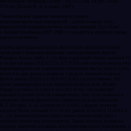
центильным таблицам (13 лет – 53,7-57,3 см, 14 лет – 54,0-
57,5 см; Доскин В. А. и соавт., 1997).
Таким образом, средние значения основных
антропометрических показателей – длины и массы тела,
окружностей грудной клетки и головы юношей 13 и 14 лет
г. Кирова популяции 2007-2008 гг. находятся в пределах нормы
(средних величин).
Оценка пропорциональности физического развития юношей
проведена с помощью индексов: массо-ростового, Кеттле,
Рорера и Пинье, (табл. 1.-3.). Массо-ростовой индекс юношей 13
и 14 лет составил 315,5±5,7 и 327,3±3,9 г/см соответственно, что
характеризуется как нормальное отношение массы тела (г) к его
росту (см) для данного возраста. Средние значения индекса
Кеттле равны 19,6±0,3 и 19,9±0,2 кг/м2 соответственно, что
также характеризуется как нормальная масса тела. Индекс
Рорера составил 12,3±0,2 и 12,1±0,1 кг/м3, что позволяет
юношей в целом отнести к мышечному типу телосложения и
среднему уровню физического развития по классификации
В. Г. Штефко, А. Д. Островского (1929). Средние значения
индекса Пинье юношей 13 и 14 лет равны 11,0±0,9 и 11,0±0,6 у.
е., эти значения соответствуют нормостеническому типу с
хорошей крепостью телосложения. Таким образом, исходя из
средних значений основных антропометрических показателей, с