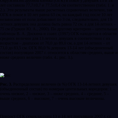
Окружность грудной клетки
(ОГК) в покое у
Девушек
13 и 14
лет составила 77,7±0,7 и 77,5±0,4 см соответственно (табл. 1. и
2.). Эти результаты выше расчетных справочных величин, так
ОГК в покое в 10 лет равна 63 см, на каждый год после 10 лет
независимо от пола добавляют по 3 см, следовательно, для 13-
летних девушек она должна быть равна 72 см, а для 14-летних –
75 см (Гуркин Ю. А., 2000). По другому критерию – центильные
таблицы В. А. Доскина и соавт. (1997) ОГК находится в области
средних величин для 13-летних девушек в соответствии с их
возрастом – диапазон от 70,0 до 89,0 см, а для 14-летних – от
73,0 до 83,5 см. ОГК 80,0 % девушек 13-14 лет (объединенный
состав) популяции 2007 г. относится к областям средних, выше и
ниже средних величин (табл. 4.; рис. 3.).
Рис. 3.
Распределение величин (в %) ОГК 13-14-летних девушек
(объединенный состав) по номерам центильных коридоров: 1 –
очень низкие, 2 – низкие, 3 – ниже средних, 4 – средние, 5 –
выше средних, 6 – высокие, 7 – очень высокие величины.
Прирост ОГК семиклассниц 13 и 14 лет популяции 2007 г. со