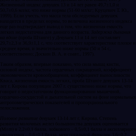
Жизненный индекс девушек 13 и 14 лет равен 49,7±1,0 и
50,7±0,6 мл/кг, что ниже нормы (51-60 мл/кг; Круцевич Т. Ю.,
1999). Если учесть, что масса тела обследуемых девушек
находится в пределах нормы, то величина жизненного индекса
еще раз подтверждает вывод о том, что жизненная емкость
легких недостаточна для данного возраста.
Задержка дыхания
на вдохе
(проба Штанге) у
Девушек
13 и 14 лет составляет
29,7±2,3 и 36,9±1,1 с, что соответствует характеристике плохое и
среднее время, и значительно ниже нормы (50 и 54 с,
соответственно; Доскин В. А. и соавт., 1997).
Таким образом, впервые показано, что сила мышц кисти,
силовой индекс, частота сердечных сокращений, коэффициент
экономичности кровообращения, коэффициент выносливости
Кваса, жизненная емкость легких, проба Штанге девушек 13-14
лет г. Кирова популяции 2007 г. существенно ниже нормы, что
говорит о недостаточном функционировании мышечной,
сердечно-сосудистой и дыхательной систем на фоне нормальных
антропометрических показателей и пропорционального
телосложения.
Половое развитие девушек
13-14 лет г. Кирова. Степень
развития молочных желез большинства девушек оценивается
(М±m) в 2,2±0,1 балла, лобкового – 0,5±0,1 балла и аксиллярного
оволосения – 0,6±0,1 балла, менструальной функции 3,6±0,2