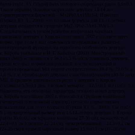
балла (табл. 9.). Общий балл полового созревания равен 6,9±0,3.
Таким образом, половое созревание девушек 13-14 лет
характеризуется формулой – Ма2Рb1Ах1Ме3-4. Известно
(Гуркин Ю. А., 2000), что половая формула для 13-14-летних
девушек находится в пределах Ма2-3Рb2-3Ах1-3Ме1-3.
Следовательно, в целом развитие вторичных половых
признаков девушек г. Кирова популяции 2007 г соответствует
норме, при этом у них отмечается опережающее развитие
менструальной функции, на подобную особенность девушек
г. Кирова указывала и И. Г. Кайсина (2003). Менструальный
цикл (МЦ) установился у 56,1±3,5 % обследованных девушек,
среди которых нормопонирующий, постпонирующий и
пролонгированный МЦ имеют соответственно 19,4 %, 79,0 % и
1,6 %, т. е. преобладают девушки с постпонирующим (30-34 дня)
МЦ. В среднем длительность регул у девушек г. Кирова
составила 5,5±0,1 дня, а возраст менархе – 12,5±0,1 лет (табл. 9.).
Выявлено, что основные параметры тазового пояса девушек
г. Кирова популяции 2007 г. относятся к средним величинам
(четвертый центильный коридор) согласно нормативным
показателям для этого возраста (Гуркин Ю. А., 2000). Так (табл.
9.), межвертельный размер таза 13-14-летних девушек г. Кирова
равен 30,0±0,2 см (средние величины 27-30 см), межостистый –
22,4±0,1 см (средние 22-24 см), межгребешковый – 24,2±0,2 см
(24-26 см) и прямой наружный размер 15,9±0,1 см (16-18 см).