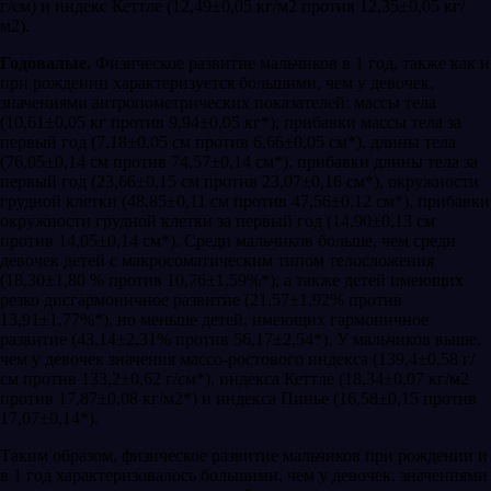
г/см) и индекс Кеттле (12,49±0,05 кг/м2 против 12,35±0,05 кг/
м2).
Годовалые
.
Физическое развитие мальчиков в 1 год, также как и
при рождении характеризуется большими, чем у девочек,
значениями антропометрических показателей: массы тела
(10,61±0,05 кг против 9,94±0,05 кг*), прибавки массы тела за
первый год (7,18±0,05 см против 6,66±0,05 см*), длины тела
(76,05±0,14 см против 74,57±0,14 см*), прибавки длины тела за
первый год (23,66±0,15 см против 23,07±0,16 см*), окружности
грудной клетки (48,85±0,11 см против 47,56±0,12 см*), прибавки
окружности грудной клетки за первый год (14,90±0,13 см
против 14,05±0,14 см*). Среди мальчиков больше, чем среди
девочек детей с макросоматическим типом телосложения
(18,30±1,80 % против 10,76±1,59%*), а также детей имеющих
резко дисгармоничное развитие (21,57±1,92% против
13,91±1,77%*), но меньше детей, имеющих гармоничное
развитие (43,14±2,31% против 56,17±2,54*). У мальчиков выше,
чем у девочек значения массо-ростового индекса (139,4±0,58 г/
см против 133,2±0,62 г/см*), индекса Кеттле (18,34±0,07 кг/м2
против 17,87±0,08 кг/м2*) и индекса Пинье (16,58±0,15 против
17,07±0,14*).
Таким образом, физическое развитие мальчиков при рождении и
в 1 год характеризовалось большими, чем у девочек, значениями