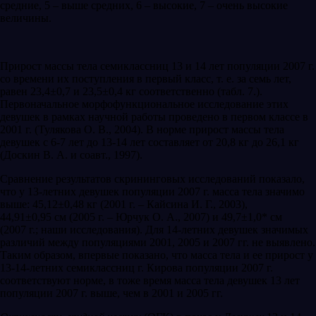
средние, 5 – выше средних, 6 – высокие, 7 – очень высокие
величины.
Прирост массы тела семиклассниц 13 и 14 лет популяции 2007 г.
со времени их поступления в первый класс, т. е. за семь лет,
равен 23,4±0,7 и 23,5±0,4 кг соответственно (табл. 7.).
Первоначальное морфофункциональное исследование этих
девушек в рамках научной работы проведено в первом классе в
2001 г. (Тулякова О. В., 2004). В норме прирост массы тела
девушек с 6-7 лет до 13-14 лет составляет от 20,8 кг до 26,1 кг
(Доскин В. А. и соавт., 1997).
Сравнение результатов скрининговых исследований показало,
что у 13-летних девушек популяции 2007 г. масса тела значимо
выше: 45,12±0,48 кг (2001 г. – Кайсина И. Г., 2003),
44,91±0,95 см (2005 г. – Юрчук О. А., 2007) и 49,7±1,0* см
(2007 г.; наши исследования). Для 14-летних девушек значимых
различий между популяциями 2001, 2005 и 2007 гг. не выявлено.
Таким образом, впервые показано, что масса тела и ее прирост у
13-14-летних семиклассниц г. Кирова популяции 2007 г.
соответствуют норме, в тоже время масса тела девушек 13 лет
популяции 2007 г. выше, чем в 2001 и 2005 гг.