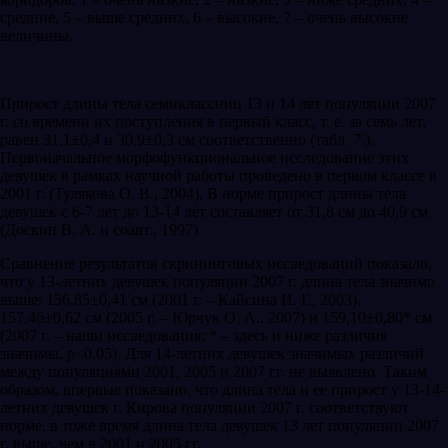
средние, 5 – выше средних, 6 – высокие, 7 – очень высокие
величины.
Прирост длины тела семиклассниц 13 и 14 лет популяции 2007
г. со времени их поступления в первый класс, т. е. за семь лет,
равен 31,1±0,4 и 30,9±0,3 см соответственно (табл. 7.).
Первоначальное морфофункциональное исследование этих
девушек в рамках научной работы проведено в первом классе в
2001 г. (Тулякова О. В., 2004). В норме прирост длины тела
девушек с 6-7 лет до 13-14 лет составляет от 31,8 см до 40,9 см
(Доскин В. А. и соавт., 1997).
Сравнение результатов скрининговых исследований показало,
что у 13-летних девушек популяции 2007 г. длина тела значимо
выше: 156,85±0,41 см (2001 г. – Кайсина И. Г., 2003),
157,46±0,62 см (2005 г. – Юрчук О. А., 2007) и 159,10±0,80* см
(2007 г. – наши исследования; * – здесь и ниже различия
значимы, p<0,05). Для 14-летних девушек значимых различий
между популяциями 2001, 2005 и 2007 гг. не выявлено. Таким
образом, впервые показано, что длина тела и ее прирост у 13-14-
летних девушек г. Кирова популяции 2007 г. соответствуют
норме, в тоже время длина тела девушек 13 лет популяции 2007
г. выше, чем в 2001 и 2005 гг.