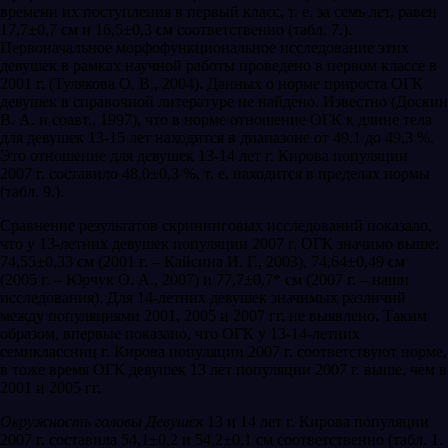
времени их поступления в первый класс, т. е. за семь лет, равен
17,7±0,7 см и 16,5±0,3 см соответственно (табл. 7.).
Первоначальное морфофункциональное исследование этих
девушек в рамках научной работы проведено в первом классе в
2001 г. (Тулякова О. В., 2004). Данных о норме прироста ОГК
девушек в справочной литературе не найдено. Известно (Доскин
В. А. и соавт., 1997), что в норме отношение ОГК к длине тела
для девушек 13-15 лет находится в диапазоне от 49,1 до 49,3 %.
Это отношение для девушек 13-14 лет г. Кирова популяции
2007 г. составило 48,0±0,3 %, т. е. находится в пределах нормы
(табл. 9.).
Сравнение результатов скрининговых исследований показало,
что у 13-летних девушек популяции 2007 г. ОГК значимо выше:
74,55±0,33 см (2001 г. – Кайсина И. Г., 2003), 74,64±0,49 см
(2005 г. – Юрчук О. А., 2007) и 77,7±0,7* см (2007 г. – наши
исследования). Для 14-летних девушек значимых различий
между популяциями 2001, 2005 и 2007 гг. не выявлено. Таким
образом, впервые показано, что ОГК у 13-14-летних
семиклассниц г. Кирова популяции 2007 г. соответствуют норме,
в тоже время ОГК девушек 13 лет популяции 2007 г. выше, чем в
2001 и 2005 гг.
Окружность головы
Девушек
13 и 14 лет г. Кирова популяции
2007 г. составила 54,1±0,2 и 54,2±0,1 см соответственно (табл. 1.