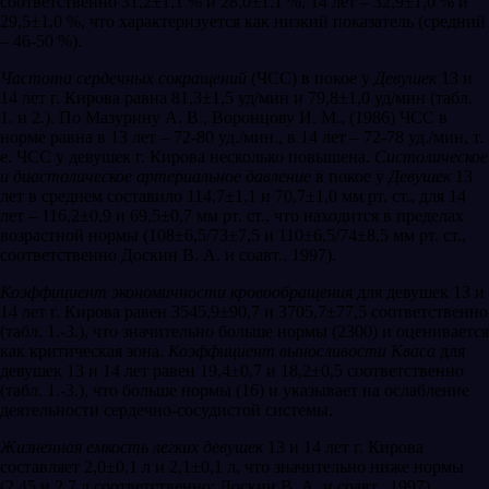
соответственно 31,2±1,1 % и 28,0±1,1 %, 14 лет – 32,9±1,0 % и
29,5±1,0 %, что характеризуется как низкий показатель (средний
– 46-50 %).
Частота сердечных сокращений
(ЧСС) в покое у
Девушек
13 и
14 лет г. Кирова равна 81,3±1,5 уд/мин и 79,8±1,0 уд/мин (табл.
1. и 2.). По Мазурину А. В., Воронцову И. М., (1986) ЧСС в
норме равна в 13 лет – 72-80 уд./мин., в 14 лет – 72-78 уд./мин, т.
е. ЧСС у девушек г. Кирова несколько повышена.
Систолическое
и диастолическое артериальное давление
в покое у
Девушек
13
лет в среднем составило 114,7±1,1 и 70,7±1,0 мм рт. ст., для 14
лет – 116,2±0,9 и 69,5±0,7 мм рт. ст., что находится в пределах
возрастной нормы (108±6,5/73±7,5 и 110±6,5/74±8,5 мм рт. ст.,
соответственно Доскин В. А. и соавт., 1997).
Коэффициент экономичности кровообращения
для девушек 13 и
14 лет г. Кирова равен 3545,9±90,7 и 3705,7±77,5 соответственно
(табл. 1.-3.), что значительно больше нормы (2300) и оценивается
как критическая зона.
Коэффициент выносливости Кваса
для
девушек 13 и 14 лет равен 19,4±0,7 и 18,2±0,5 соответственно
(табл. 1.-3.), что больше нормы (16) и указывает на ослабление
деятельности сердечно-сосудистой системы.
Жизненная емкость легких девушек
13 и 14 лет г. Кирова
составляет 2,0±0,1 л и 2,1±0,1 л, что значительно ниже нормы
(2,45 и 2,7 л соответственно; Доскин В. А. и соавт., 1997).