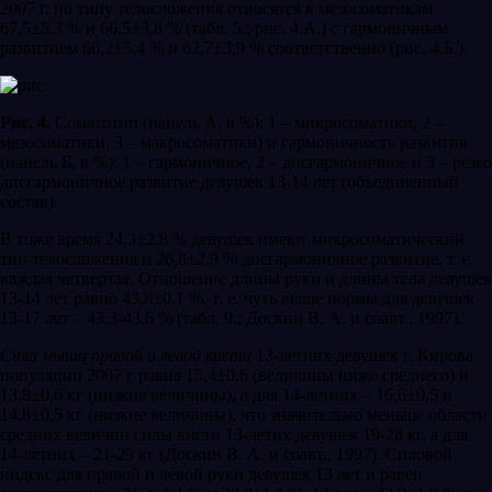
2007 г. по типу телосложения относятся к мезосоматикам
67,5±5,3 % и 66,5±3,8 % (табл. 5.; рис. 4.А.) с гармоничным
развитием 66,2±5,4 % и 62,7±3,9 % соответственно (рис. 4.Б.).
Рис. 4.
Соматотип (панель А, в %): 1 – микросоматики, 2 –
мезосоматики, 3 – макросоматики) и гармоничность развития
(панель Б, в %): 1 – гармоничное, 2 – дисгармоничное и 3 – резко
дисгармоничное развитие девушек 13-14 лет (объединенный
состав).
В тоже время 24,3±2,8 % девушек имеют микросоматический
тип телосложения и 26,8±2,9 % дисгармоничное развитие, т. е.
каждая четвертая. Отношение длины руки и длины тела девушек
13-14 лет равно 43,8±0,1 %, т. е. чуть выше нормы для девушек
13-17 лет – 43,3-43,6 % (табл. 9.; Доскин В. А. и соавт., 1997).
Сила мышц правой и левой кисти
13-летних девушек г. Кирова
популяции 2007 г равна 15,4±0,6 (величины ниже среднего) и
13,8±0,6 кг (низкие величины), а для 14-летних – 16,6±0,5 и
14,8±0,5 кг (низкие величины), что значительно меньше области
средних величин силы кисти 13-летих девушек 19-28 кг, а для
14-летних – 21-29 кг (Доскин В. А. и соавт., 1997). Силовой
индекс для правой и левой руки девушек 13 лет и равен