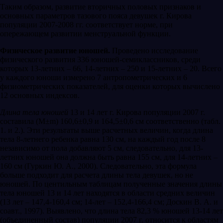
Таким образом, развитие вторичных половых признаков и
основных параметров тазового пояса девушек г. Кирова
популяции 2007-2008 гг. соответствует норме, при
опережающем развитии менструальной функции.
Физическое развитие юношей.
Проведено исследование
физического развития 336 юношей-семиклассников, среди
которых 13-летних – 66, 14-летних – 250 и 15-летних – 20. Всего
у каждого юноши измерено 7 антропометрических и 6
физиометрических показателей, для оценки которых вычислено
12 основных индексов.
Длина тела юношей
13 и 14 лет г. Кирова популяции 2007 г.
составила (М±m) 160,6±0,9 и 164,5±0,6 см соответственно (табл.
1. и 2.). Эти результаты выше расчетных величин, когда длина
тела 8-летнего ребенка равна 130 см, на каждый год после 8
независимо от пола добавляют 5 см, следовательно, для 13-
летних юношей она должна быть равна 155 см, для 14-летних –
160 см (Гуркин Ю. А., 2000). Следовательно, эта формула
больше подходит для расчета длины тела девушек, но не
юношей. По центильным таблицам полученные значения длины
тела юношей 13 и 14 лет находятся в области средних величин
(13 лет – 147,4-160,4 см; 14-лет – 152,4-166,4 см; Доскин В. А. и
соавт., 1997). Выявлено, что длина тела 82,3 % юношей 13-14 лет
(объединенный состав) популяции 2007 г. относится к областям