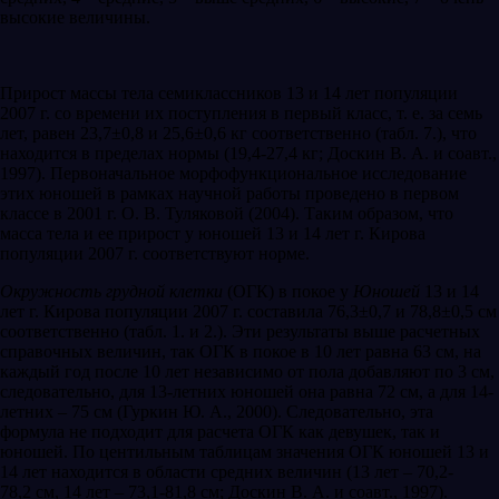
высокие величины.
Прирост массы тела семиклассников 13 и 14 лет популяции
2007 г. со времени их поступления в первый класс, т. е. за семь
лет, равен 23,7±0,8 и 25,6±0,6 кг соответственно (табл. 7.), что
находится в пределах нормы (19,4-27,4 кг; Доскин В. А. и соавт.,
1997). Первоначальное морфофункциональное исследование
этих юношей в рамках научной работы проведено в первом
классе в 2001 г. О. В. Туляковой (2004). Таким образом, что
масса тела и ее прирост у юношей 13 и 14 лет г. Кирова
популяции 2007 г. соответствуют норме.
Окружность грудной клетки
(ОГК) в покое у
Юношей
13 и 14
лет г. Кирова популяции 2007 г. составила 76,3±0,7 и 78,8±0,5 см
соответственно (табл. 1. и 2.). Эти результаты выше расчетных
справочных величин, так ОГК в покое в 10 лет равна 63 см, на
каждый год после 10 лет независимо от пола добавляют по 3 см,
следовательно, для 13-летних юношей она равна 72 см, а для 14-
летних – 75 см (Гуркин Ю. А., 2000). Следовательно, эта
формула не подходит для расчета ОГК как девушек, так и
юношей. По центильным таблицам значения ОГК юношей 13 и
14 лет находится в области средних величин (13 лет – 70,2-
78,2 см, 14 лет – 73,1-81,8 см; Доскин В. А. и соавт., 1997).