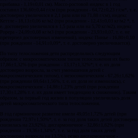
прибавка - 1,19±0,01 см). Массо-ростовой индекс в 1 год
составил 136,60±0,44 г/см (при рождении - 64,72±0,23 г/см*, т. е.
достоверно увеличился в 2,1 раза или на 71,88 г/см), индекс
Кеттле - 18,13±0,06 кг/м2 (при рождении - 12,43±0,03 кг/м2 *, т.
е. достоверно увеличился в 1,5 раза или на 5,70 кг/м2), индекс
Рорера - 24,09±0,08 кг/м3 (при рождении - 23,93±0,07, т. е. не
претерпел достоверных изменений), индекс Пинье - 16,80±0,10
(при рождении –14,91±0,09*, т. е. достоверно увеличивается).
По типу телосложения дети распределились следующим
образом: с микросоматическим типом телосложения их было
17,86±1,32% (при рождении - 13,17±1,32%*; т. е. их доля
достоверно возросла, за счет уменьшения детей с
макросоматическим типом), с мезосоматическим - 67,26±1,62%
(при рождении 69,64±1,56%, т. е. их доля не изменилась), с
макросоматическим - 14,88±1,23% детей (при рождении
17,30±1,28% т. е. их доля имеет тенденцию к снижению). Таким
образом, за первый год жизни в популяции увеличилась доля
детей микросоматического типа телосложения.
В год гармоничное развитие имели 49,05±1,72% детей (при
рождении 72,97±1,50%*, т. е. за год доля таких детей достоверно
снизилась на 23,92%), дисгармоничное - 32,86±1,62% (при
рождении – 19,36±1,34%*, т. е. за год доля таких детей
достоверно возросла на 13,5%), резко дисгармоничное -