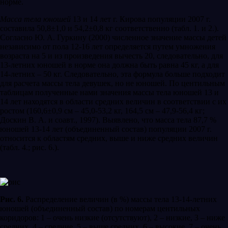
норме.
Масса тела юношей
13 и 14 лет г. Кирова популяции 2007 г.
составила 50,8±1,0 и 54,2±0,8 кг соответственно (табл. 1. и 2.).
Согласно Ю. А. Гуркину (2000) численное значение массы детей
независимо от пола 12-16 лет определяется путем умножения
возраста на 5 и из произведения вычесть 20, следовательно, для
13-летних юношей в норме она должна быть равна 45 кг, а для
14-летних – 50 кг. Следовательно, эта формула больше подходит
для расчета массы тела девушек, но не юношей. По центильным
таблицам полученные нами значения массы тела юношей 13 и
14 лет находятся в области средних величин в соответствии с их
ростом (160,6±0,9 см – 45,0-53,2 кг, 164,5 см – 47,9-56,4 кг;
Доскин В. А. и соавт., 1997). Выявлено, что масса тела 87,7 %
юношей 13-14 лет (объединенный состав) популяции 2007 г.
относится к областям средних, выше и ниже средних величин
(табл. 4.; рис. 6.).
Рис. 6.
Распределение величин (в %) массы тела 13-14-летних
юношей (объединенный состав) по номерам центильных
коридоров: 1 – очень низкие (отсутствуют), 2 – низкие, 3 – ниже
средних, 4 – средние, 5 – выше средних, 6 – высокие, 7 – очень