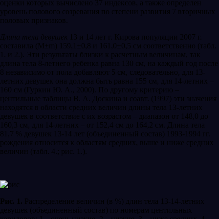
оценки которых вычислено 37 индексов, а также определен
уровень полового созревания по степени развития 7 вторичных
половых признаков.
Длина тела девушек
13 и 14 лет г. Кирова популяции 2007 г.
составила (М±m) 159,1±0,8 и 161,0±0,5 см соответственно (табл.
1. и 2.). Эти результаты близки к расчетным величинам, так
длина тела 8-летнего ребенка равна 130 см, на каждый год после
8 независимо от пола добавляют 5 см, следовательно, для 13-
летних девушек она должна быть равна 155 см, для 14-летних –
160 см (Гуркин Ю. А., 2000). По другому критерию –
центильные таблицы В. А. Доскина и соавт. (1997) эти значения
находятся в области средних величин длины тела 13-летних
девушек в соответствие с их возрастом – диапазон от 148,0 до
160,3 см, для 14-летних – от 152,4 см до 164,2 см. Длина тела
81,7 % девушек 13-14 лет (объединенный состав) 1993-1994 гг.
рождения относится к областям средних, выше и ниже средних
величин (табл. 4.; рис. 1.).
Рис. 1.
Распределение величин (в %) длин тела 13-14-летних
девушек (объединенный состав) по номерам центильных
коридоров: 1 – очень низкие, 2 – низкие, 3 – ниже средних, 4 –