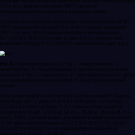
помощью метода индексов физическое развитие семиклассников
13-14 лет г. Кирова популяции 2007 г. является
пропорциональным и находится в пределах нормы.
Согласно региональным центильным таблицам (Попова И. В.,
1997) большинство юношей 13 и 14 лет г. Кирова популяции
2007 г. по типу телосложения относятся к мезосоматикам
69,7±4,9 % и 70,4±3,0 % (табл. 5.; рис. 8.А.) с гармоничным
развитием 79,8±4,3 % и 73,9±2,9 % соответственно (рис. 8.Б.).
Рис. 8.
Соматотип (панель А, в %): 1 – микросоматики, 2 –
мезосоматики, 3 – макросоматики) и гармоничность развития
(панель Б, в %): 1 – гармоничное, 2 – дисгармоничное и 3 – резко
дисгармоничное развитие юношей 13-14 лет (объединенный
состав).
Сила мышц правой и левой кисти
13-летних юношей г. Кирова
популяции 2007 г. равна 21,5±0,9 и 19,9±0,8 кг, а 14-летних –
23,1±0,5 и 21,8±0,5 кг (табл. 1.-3.), значения ниже среднего
(средние для 13 лет – 23-33 кг, 14 лет – 26-38 кг; Доскин В. А. и
соавт., 1997). Силовой индекс для правой и левой руки юношей
13 лет равен соответственно 41,5±1,5 % и 39,1±1,3 %, 14 лет –
42,5±0,9 % и 40,6±0,9 %, что характеризуется как низкий
показатель (средний – 51-60 %).