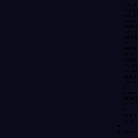
вещест
внутрь
органи
излуче
оказыв
губите
действ
на
клетки
Бета-
излуче
облада
больш
прони
спосо
и
может
предст
опасно
и
привн
облуче
Работа
с