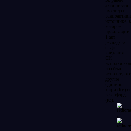
Бк равен
активности
нуклида в
радиоактив
источнике, в
котором
происходит
1 акт
распада за 1
с. До
введения
СИ
использовал
и сейчас
используютс
другие
единицы–
кюри (Ки) и
резерфорд
(Рд).
;
.