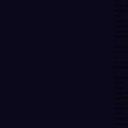
Его
физиче
воздей
на
ткани
живог
органи
заключ
в
процес
возбуж
и
ониза
атомов
и
молеку
При
этом
разрыв
химич
связ и
молек
сами
молек
распад