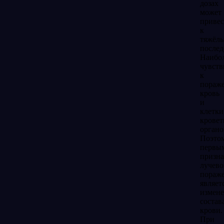
дозах
может
привес
к
тяжёл
послед
Наибо
чувств
к
пораж
кровь
и
клетки
крове
органо
Поэто
первы
призн
лучево
пораж
являет
измен
состав
крови.
При