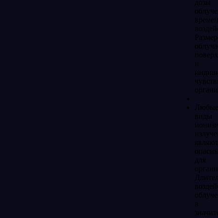
дозы
облуче
време
воздей
Размер
облуч
поверх
и
индив
чувств
органи
Любы
виды
иониз
излуч
являют
опасн
для
органи
Длите
воздей
облуче
в
значит