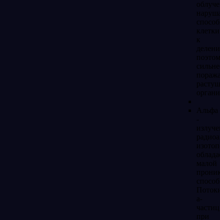
облуч
наруша
способ
клетки
к
делени
поэто
сильне
пораж
расту
органи
Альфа
-
излуче
радио
изотоп
облада
малой
прони
способ
Поток
a-
частиц
при