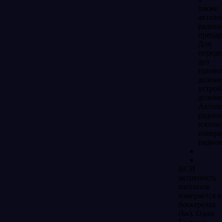
также
активн
радио
препар
Для
опреде
доз
приме
дозиме
устрой
дозиме
Актив
радио
изотоп
измер
радиом
ВСИ
активность
изотопов
измеряется в
беккерелях
(Бк). Один