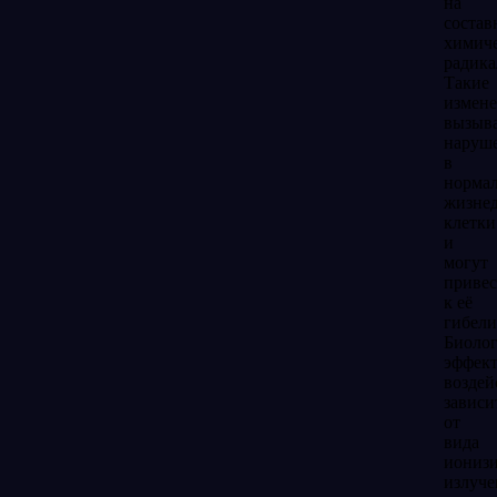
на
состав
химич
радика
Такие
измен
вызыв
наруш
в
норма
жизнед
клетки
и
могут
привес
к её
гибели
Биоло
эффек
воздей
зависи
от
вида
иониз
излуче