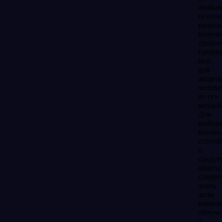
любы
источ
радиоа
излуче
требуе
приня
мер
для
защит
челове
от его
воздей
Для
выбор
необх
спосо
и
средст
ащиты
следуе
знать
дозы
иониз
облуче
а