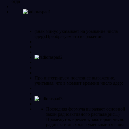
огда
(знак минус указывает на убывание числа
ядер).Преобразуем это выражение:
Про интегрируем последнее выражение,
учитывая, что в момент времени число ядер:
Последняя формула выражает основной
закон радиоактивного распада(рис.1).
Промежуток времени, закоторый число
радиоактивных ядер уменьшается в два