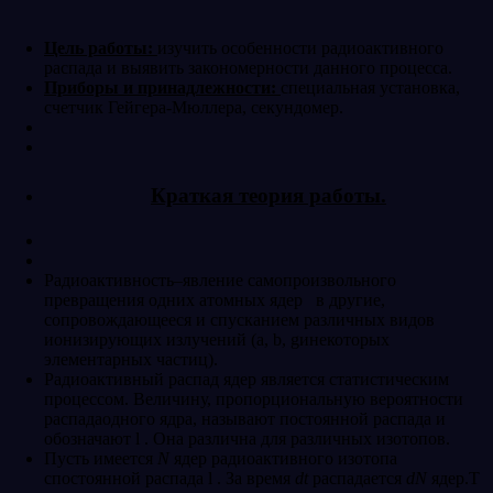
Цель работы:
изучить особенности радиоактивного
распада и выявить закономерности данного процесса.
Приборы и принадлежности:
специальная установка,
счетчик Гейгера-Мюллера, секундомер.
Краткая теория работы.
Радиоактивность–явление самопроизвольного
превращения одних атомных ядер в другие,
сопровождающееся и спусканием различных видов
ионизирующих излучений (a, b, gинекоторых
элементарных частиц).
Радиоактивный распад ядер является статистическим
процессом. Величину, пропорциональную вероятности
распадаодного ядра, называют постоянной распада и
обозначают l . Она различна для различных изотопов.
Пусть имеется
N
ядер радиоактивного изотопа
спостоянной распада l . За время
dt
распадается
dN
ядер.Т