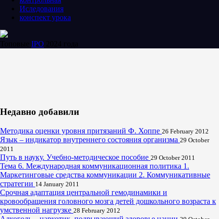
Иследования
конспект урока
Топовые
IPO
2024 года
Недавно добавили
Методика оценки уровня притязаний Ф. Хоппе
26 February 2012
Язык – индикатор внутреннего состояния организма
29 October
2011
Путь в науку. Учебно-методическое пособие
29 October 2011
Тема 6. Международная коммуникационная политика 1.
Маркетинговые средства коммуникации 2. Коммуникативные
стратегии
14 January 2011
Срочная адаптация центральной гемодинамики и
кровообращения головного мозга детей дошкольного возраста к
умственной нагрузке
28 February 2012
Алкоголь – наркотик, подрывающий здоровье нации