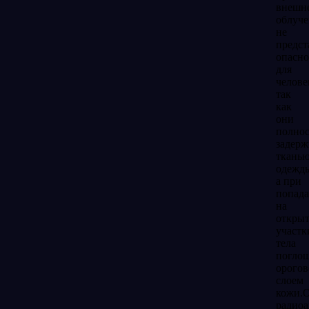
внешн
облуч
не
предст
опасно
для
челове
так
как
они
полно
задерж
ткань
одежд
а при
попад
на
откры
участк
тела
погло
орого
слоем
кожи.
радио