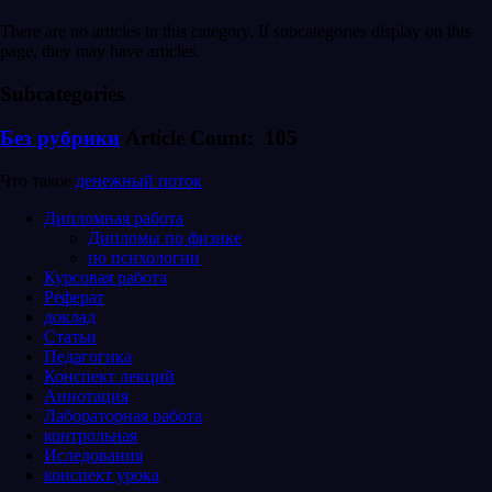
There are no articles in this category. If subcategories display on this
page, they may have articles.
Subcategories
Без рубрики
Article Count: 105
Что такое
денежный поток
Дипломная работа
Дипломы по физике
по психологии
Курсовая работа
Реферат
доклад
Статьи
Педагогика
Конспект лекций
Аннотация
Лабораторная работа
контрольная
Иследования
конспект урока