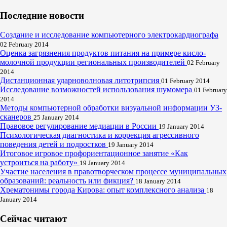
Последние новости
Создание и исследование компьютерного электрокардиографа
02 February 2014
Оценка загрязнения продуктов питания на примере кисло-
молочной продукции региональных производителей
02 February
2014
Дистанционная ударноволновая литотрипсия
01 February 2014
Исследование возможностей использования шумомера
01 February
2014
Методы компьютерной обработки визуальной информации УЗ-
сканеров
25 January 2014
Правовое регулирование медиации в России
19 January 2014
Психологическая диагностика и коррекция агрессивного
поведения детей и подростков
19 January 2014
Итоговое игровое профориентационное занятие «Как
устроиться на работу»
19 January 2014
Участие населения в правотворческом процессе муниципальных
образований: реальность или фикция?
18 January 2014
Хрематонимы города Кирова: опыт комплексного анализа
18
January 2014
Сейчас читают