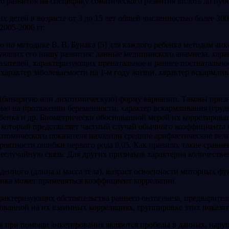
о развития на специфику со­матического развития вплоть до пубе
х детей в возрасте от 3 до 15 лет общей численностью более 30
005-2006 гг.
по методике В. В. Бунака [5] для каждого ребенка методом ан
зующих его нишу развития: данные медицинского анамнеза, харак
зателей, характеризующих пренатальное и раннее постнатальное 
 характер заболе­ваемости на 1-м году жизни, характер вскармли
 (бинарную или дихотомическую) фор­му вариации. Таковы приз
ью на протяжении бере­менности, характер вскармливания (груд
ребенка и др. Биометрически обоснованной мерой их коррелирова
, который представляет частный случай обычного коэффициента 
хотомического показателя находили средние ариф­метические вел
ятности ошиб­ки первого рода 0,05. Как правило, такие сравнен
еслучайную связь. Для других признаков ха­рактерна количеств
енного (длина и масса тела), возраст освоенности моторных фу
бенка может применять­ся коэффициент корреляции.
арактеризующих обстоятельства раннего онтогенеза, предварит
нованной на их взаимных корреляциях, группировке этих показа
в при помощи анкетирования являются пробелы в данных, наруш