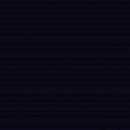
общие численности наблюдений, пригодных для анализа в каждо
весьма небольшую величину, как неслучай­ных. Для устранения 
11 лет, 12-15 лет. Первые два из них примерно соответствуют п
стандартизованные величины размеров тела, когда индивидуальн
отклонения (S), полу­ченных в каждой конкретной возрастной гр
единичные средние квадратические отклоне­ния, что позволяло
вычисления с использо­ванием биометрических приемов, описа
Факторные анализы признаков, характеризу­ющих начальные ста
содержательный смысл для двух полов на возраст­ном интервале 
Первый выделенный фактор имеет значитель­ные по величине наг
принимает у детей с поздней реализацией мотор­ного развития, 
тить, что для мальчиков 3-7 лет этот фактор так­же связан с фа
что курение во время беременности является одной из причин, 
логической зрелости - возраст появления первого молочного зуб
еще раз демонстрирует хорошо известную авто­номность критерия
Второй фактор обладает высокими нагрузка­ми на размеры тела 
ассоциирован с нормальным течением бере­менности, более ранн
течение 1-го года жизни. Таким образом, не­сколько более кру
зрелостью, меньшей частотой анемии, но бо­лее частыми аллерги
менности. Это означает, что менее крупные ново­рожденные дев
Третий фактор описывает согласованную встречаемость различны