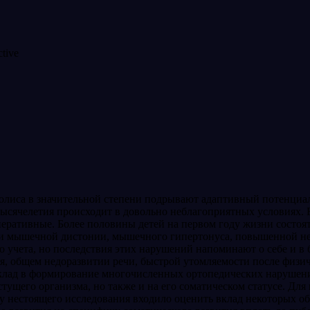
лиса в значительной степени подрывают адаптивный потенциал 
I тысячелетия происходит в доволь­но неблагоприятных условия
еративные. Более половины детей на первом году жизни состоят 
ми мышечной дистонии, мышечного гипертонуса, повышенной не
о уче­та, но последствия этих нарушений напоминают о себе и в 
я, общем не­доразвитии речи, быстрой утомляемости после физи
вклад в формиро­вание многочисленных ортопедических наруше­н
ущего организма, но также и на его соматическом статусе. Для 
у нестоящего исследова­ния входило оценить вклад некоторых обс