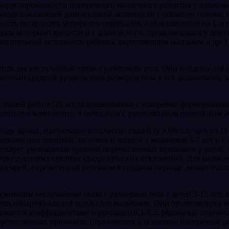
скоррелированности поперечного мышечного развития у дошколь
о­де показателей двигательной активности с обхва­том головы, на
сть ре­тардации моторного созревания, наблюдавшейся на 1-м г
вязь моторной зрелости и с длиной ноги, проявляющаяся у дево­
игательной активности ребенка, укрепляющим массажем и др. [13
лишь две неслучайные связи с размерами тела. Они найдены для
иченный средний уровень этих раз­меров тела у тех дошкольниц, 
й нашей работе [2], когда до­школьники с ускоренно формировав
 скелетного компонента, в сочетании с уменьшенным подкожным
оду жизни, наибольшее ко­личество связей (в 9,6% случаев из 11
дками под лопаткой, на плече и животе у мальчиков 3-7 лет и с 
тствует уменьшение уровней перечисленных признаков у детей, 
утригрупповых средних квадратических отклонений. Для мальчик
 анемией, перенесенной ребенком в грудном периоде, может накл
жившим неслучайные связи с размерами тела у детей 3-15 лет, я
вязи обнаруживаются только для мальчиков. Они проявляются с м
ражается коэффициентами корре­ляции 0,1-0,2. Мальчики, перене
еречисленных признаков, отра­жающих в основном поперечное ра