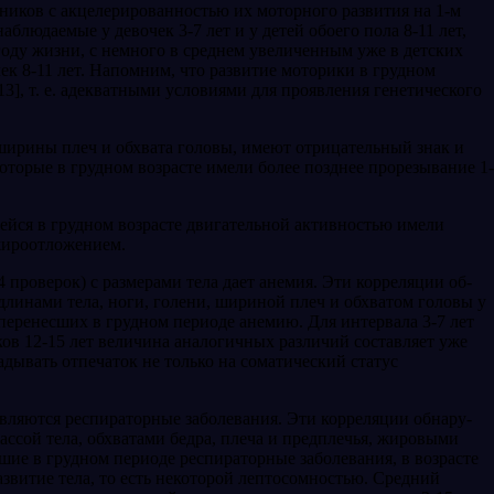
ников с акцелерированностью их моторного развития на 1-м
блюдаемые у девочек 3-7 лет и у де­тей обоего пола 8-11 лет,
оду жизни, с немного в среднем увеличен­ным уже в детских
чек 8-11 лет. Напомним, что развитие моторики в грудном
], т. е. адекватными условиями для проявления генети­ческого
 ширины плеч и обхвата головы, имеют отрицательный знак и
которые в грудном возрасте имели более позднее прорезывание 1-
шейся в груд­ном возрасте двигательной активностью имели
 жироотложением.
4 проверок) с размерами тела дает анемия. Эти корреляции об­
длинами тела, но­ги, голени, шириной плеч и обхватом головы у
перенесших в грудном периоде анемию. Для интервала 3-7 лет
ов 12-15 лет ве­личина аналогичных различий составляет уже
адывать отпечаток не только на соматический статус
вляются респи­раторные заболевания. Эти корреляции обнару­
ассой тела, об­хватами бедра, плеча и предплечья, жировыми
сшие в грудном периоде респираторные заболевания, в возрасте
звитие тела, то есть некоторой лептосомностью. Средний