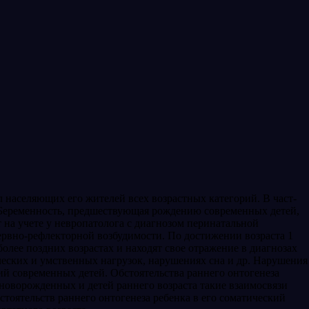
населяющих его жителей всех возрастных категорий. В част­
х. Беременность, предшествующая рождению современных детей,
на учете у невропато­лога с диагнозом перинатальной
рвно-рефлекторной возбудимости. По достижении возраста 1
более поздних возрастах и находят свое от­ражение в диагнозах
ческих и умственных нагрузок, нарушениях сна и др. Нарушения
ий современных детей. Обстоятельства раннего онтогенеза
ново­рожденных и детей раннего возраста такие взаи­мосвязи
тоя­тельств раннего онтогенеза ребенка в его сомати­ческий