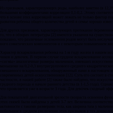
Из признаков, характеризующих роды, наибо­лее заметно (в 12,3%
большими коэффициентами корреляции 0,1-0,2. Этому соответств
что в основе этих корреляций может лежать не толь­ко фактор по
развития ре­бенка общего количества детей в семье хорошо из­вестн
Для других признаков, характеризующих протекание беременности
то, что в обзорах литературы [2] имеются ука­зания на существо
показано, что различные осложнения родов мо­гут быть неслуча
ного соматических компонентов и с некоторым по­вышением жи
Характер вскармливания ребенка на 1-м году жизни в нашем исс
чиков и девочек. В первом случае грудное вскарм­ливание ассо
«сигмы» аналогичные размеры мальчиков, имевших искус­ственн
меньшими на 0,2-0,3 внутригруппового среднего квадратическо
смешанного вскарм­ливания, обнаруженный нами в настоящем ис
современных детей-искусствен­ников [12]. Суть его состоит в с
частности, в нашей работе [2] также было найдено, что искусс
грудного периода и начале раннего детства (в 1-1,5 года). Одн
что проявляется уже в возрасте 3 года. Для девочек сходный эф
Для показателей двигательной зрелости (воз­раста освоения фун
этих связей были найдены у детей 3-7 лет. Ве­личина соответст
активности с такими размерами тела, как шири­на таза у мальчико
небольшое в среднем увеличение этих признаков у тех дошкольн