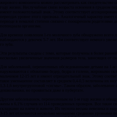
жирового компонента можно рассматривать как свидетель­ство 
году жизни. Неслу­чайные связи возраста освоения в грудном пери
имеют положительный знак. Этому соответствует ассоциированно
периодах уровне этого призна­ка. Аналогичный характер имеет с
периоде в немалой степени связано с по­ощрением родителями дв
потенциала организма.
Для времени появления 1-го молочного зуба обнаружено всего 
наб­людаются у девочек 5-7 лет. Им соответствует немного увел
го зуба.
Эти результаты сходны с теми, которые полу­чены в более ранне
несколько увеличенные значения размеров тела, зависящих от
Для заболеваний, перенесенных обследован­ными детьми на 1-м г
наруживаются с обхватами бедер, бедра и голени, жировыми скла
мальчиков 12-15 лет и имеют отрицательный знак. Этому соотве
такое уменьшение составляет в среднем 0,4-0,5 величины их вн
1,3-1,6 внутригрупповой «сигмы». Таким обра­зом, заболевание
дошкольника, но проявиться даже в пубертате.
Другим заболеванием, перенесенным на 1-м году жизни и обнару
жены в 6,1% случаев из 114 проведенных прове­рок. Все такие с
складками на плече и животе. Их теснота весьма невелика и вы
3-15 лет отличаются несколько меньшими сред­ними уровнями п