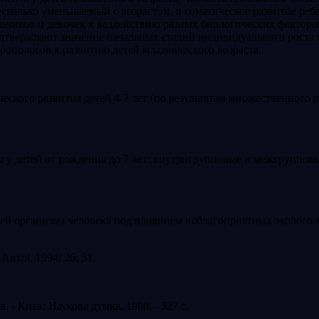
колько уменьшае­мый с возрастом, в соматическое развитие ребе
чиков и девочек к воздействию разных биологических факторов, 
дтверждают значение на­чальных стадий индивидуального роста и
ропологов к развитию де­тей младенческого возраста.
еского развития детей 4-7 лет (по ре­зультатам множественного
ы у детей от рождения до 7 лет: внутригрупповые и межгруппо
организма человека под влиянием неблагоприятных эколого-биол
. Auxol. 1994; 26: 51.
 - Киев: Наукова думка, 1980. - 327 с.