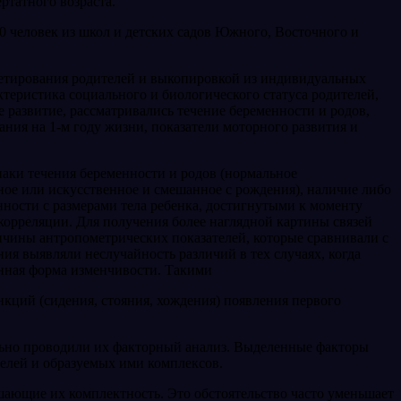
ртатного возраста.
00 человек из школ и детских садов Южного, Восточного и
кетирования родителей и выкопировкой из индивидуальных
терис­тика социального и биологического статуса родителей,
развитие, рассматривались тече­ние беременности и родов,
вания на 1-м году жизни, показатели моторного развития и
наки течения беременности и родов (нормальное
ное или искус­ственное и смешанное с рождения), наличие либо
нности с размерами тела ребенка, достиг­нутыми к моменту
корреляции. Для получения более наглядной картины связей
ичины антропометрических показате­лей, которые сравнивали с
ия вы­являли неслучайность различий в тех случаях, когда
енная форма изменчивости. Такими
нкций (сидения, стояния, хождения) появления первого
ельно проводили их факторный анализ. Выделенные факторы
телей и образуемых ими комплексов.
ающие их комплектность. Это обстоятельство часто уменьшает