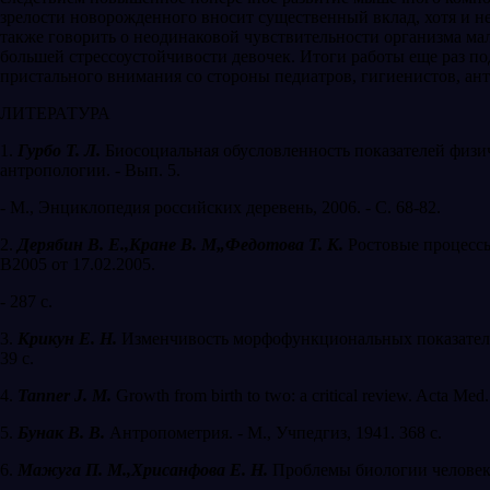
зрелости новорожденного вносит существенный вклад, хотя и нес
также говорить о неодинаковой чувствительности организма маль
большей стрессоустойчивости девочек. Итоги работы еще раз по
пристального внимания со стороны педи­атров, гигиенистов, ант
ЛИТЕРАТУРА
1.
Гурбо Т. Л.
Биосоциальная обусловленность по­казателей физич
антропологии. - Вып. 5.
- М., Энциклопедия российских деревень, 2006. - С. 68-82.
2.
Дерябин В. Е.,Кране В. М„Федотова Т. К.
Росто­вые процесс
В2005 от 17.02.2005.
- 287 с.
3.
Крикун Е. Н.
Изменчивость морфофункциональных показателей 
39 с.
4.
Tanner J. M.
Growth from birth to two: a critical review. Acta Med
5.
Бунак
B. B.
Антропометрия. - M., Учпедгиз, 1941. 368 с.
6.
Мажуга П. М.,Хрисанфова Е. Н.
Проблемы био­логии человека.