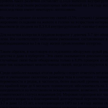
уровень таких различий составляет 0,3-0,6 значений внутригруп
явля­ется следствием респираторных заболеваний на 1-м году жиз
впоследствии име­ют некоторую лептосомию.
На третьем уровне по количеству связей (3,5% случаев) с размер
жировыми складками на животе и голени на возрастном ин­тервал
высоким (в среднем на 0,3-0,4 внутригрупповой «сигмы») жиро
Для наличия аллергии в грудном возрасте у девочек 3-7 лет об
лени. Им соответствует небольшое уменьшение, составляющее в 
наблюдавшимися на 1-м году жизни проявления­ми аллергии.
Таким образом, в настоящем исследовании об­наружен целый ряд 
детства и даже в пубертате. Эти связи оказывают­ся довольно с
случайные связи были обнаружены только в 8,8% проверок из об
нии так называемых межсистемных связей, когда исследуются 
Среди наиболее важных итогов работы следует отметить негатив
лет и уменьшение скелетных размеров тела в сочета­нии с пов
беремен­ности и родов, в частности, более высокий уровень со
по крайней мере до 6 месяцев: пониженную заболеваемость на 1
находившихся на есте­ственном вскармливании, возможно, боле
соматического статуса младенцев [4]. Мировая педиатрия все ча
грудного возраста и благоп­риятной долгосрочной перспективы е
3-7 и даже 12-15 лет, а повторя­ющиеся ОРЗ на 1-м году жизни с
следствием повышенное по­перечное развитие мышечного компон