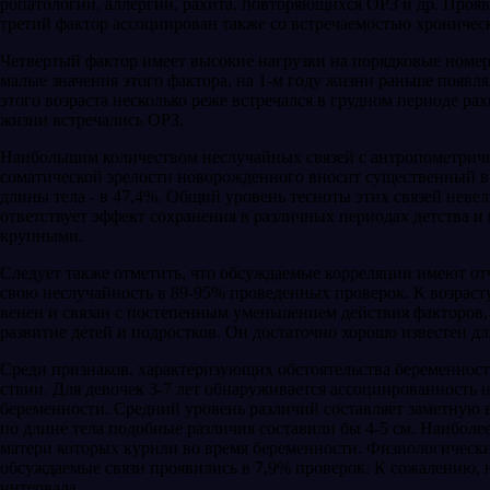
ропатологии, аллергии, рахита, повторяющихся ОРЗ и др. Проявл
третий фактор ассоциирован также со встречаемостью хроническ
Четвертый фактор имеет высокие нагрузки на порядковые номера
малые значения этого фактора, на 1-м году жизни раньше появл
это­го возраста несколько реже встречался в грудном периоде рах
жиз­ни встречались ОРЗ.
Наибольшим количеством неслучайных свя­зей с антропометричес
соматической зрелости новорожденного вносит существенный вк
длины тела - в 47,4%. Общий уровень тесноты этих связей неве
ответствует эффект сохранения в различных пери­одах детства и 
крупными.
Следует также отметить, что обсуждаемые корреляции имеют отч
свою неслучайность в 89-95% проведенных про­верок. К возрасту 8
венен и связан с постепенным уменьшением действия факторов,
развитие детей и подростков. Он достаточно хоро­шо известен дл
Среди признаков, характеризующих обстоя­тельства беременност
ствии. Для девочек 3-7 лет обнаруживается ассо­циированность 
беременнос­ти. Средний уровень различий составляет замет­ную
по длине тела по­добные различия составили бы 4-5 см. Наиболе
матери которых курили во время беременности. Физиологически
обсуждаемые связи про­явились в 7,9% проверок. К сожалению, н
интервала.