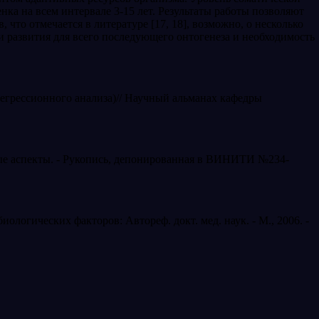
нка на всем интервале 3-15 лет. Результаты работы позволяют
что отмечается в литературе [17, 18], возможно, о несколько
 разви­тия для всего последующего онтогенеза и необхо­димость
 регрессионного анализа)// Научный альманах кафедры
вые аспекты. - Рукопись, де­понированная в ВИНИТИ №234-
огических факторов: Автореф. докт. мед. наук. - М., 2006. -