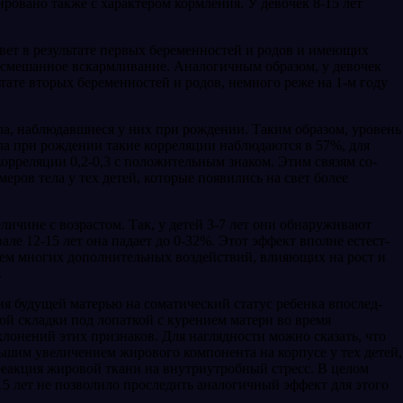
ировано также с характером кормления. У девочек 8-15 лет
вет в резуль­тате первых беременностей и родов и имеющих
и смешанное вска­рмливание. Аналогичным образом, у девочек
ьтате вторых бере­менностей и родов, немного реже на 1-м году
а, наблю­давшиеся у них при рождении. Таким образом, уровень
ела при рождении такие корреляции наблюдаются в 57%, для
орреляции 0,2-0,3 с положительным знаком. Этим связям со­
ров тела у тех де­тей, которые появились на свет более
ичине с возрастом. Так, у детей 3-7 лет они обнаруживают
але 12-15 лет она падает до 0-32%. Этот эффект вполне естест­
ием многих до­полнительных воздействий, влияющих на рост и
.
ия будущей матерью на соматический статус ребенка впослед­
вой складки под лопаткой с курением матери во время
клонений этих признаков. Для наглядности можно сказать, что
льшим увеличением жирового ком­понента на корпусе у тех детей,
еакция жировой ткани на внутриут­робный стресс. В целом
5 лет не позволило проследить аналогич­ный эффект для этого