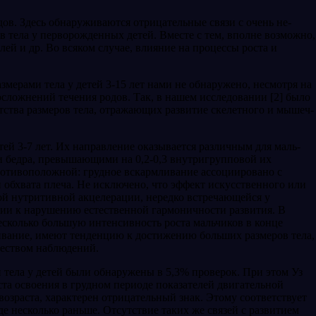
дов. Здесь об­наруживаются отрицательные связи с очень не­
тела у перворож­денных детей. Вместе с тем, вполне возможно,
елей и др. Во всяком случае, влияние на процессы роста и
мерами те­ла у детей 3-15 лет нами не обнаружено, несмотря на
 осложнений течения родов. Так, в нашем исследовании [2] бы­ло
етства размеров тела, отражающих развитие скелетного и мышеч­
тей 3-7 лет. Их направление оказывается различным для маль­
и бедра, превыша­ющими на 0,2-0,3 внутригрупповой их
ротивоположной: грудное вскармливание ассоциировано с
 обхвата плеча. Не исключено, что эффект искусственного или
ной нутритивной акцелерации, нередко встречающейся у
твии к нарушению естественной гармоничности разви­тия. В
несколько большую интенсивность роста мальчиков в конце
мливание, имеют тенден­цию к достижению больших размеров тела,
ичеством наблюдений.
и тела у де­тей были обнаружены в 5,3% проверок. При этом Уз
ста освое­ния в грудном периоде показателей двигательной
 возраста, харак­терен отрицательный знак. Этому соответствует
е несколько раньше. Отсутствие таких же связей с развитием