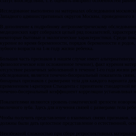
статус впоследствии, т. е. оценить импринт особенностей раннег
Исследование выполнено на материалах обс­ледования московски
Западного административных округов Москвы, проведенно­го в 2
В дополнение к подробному антропометрическому обследованию 
медицинских карт собирал­ся целый ряд показателей, характери
некоторые бытовые и экологические характеристики. Среди пока
курение во время беремен­ности, порядок беременности и родов,
зубного возраста на 1-м году жизни ребенка.
Большая часть признаков в нашем случае имеет альтернативную
физиологическое или осложненное течение), факт курения матер
отсут­ствие различных заболеваний в течение 1-го года жизни 
обследования, является точечно-бисериальный показатель связи
бинар­ных признаков с размерами тела для каждого варианта ди
применением t-критерия Стьюдента с принятием стандартной веро
точечно-бисериальный коэффициент корреляции уста­навливал н
Показателями являются уровень соматической зрелости новорожд
молочного зуба. Здесь для изуче­ния связей с размерами тела ре
Чтобы получить представление о взаимных связях признаков, х
должны были дать цело­стное представление о естественной, ос
Неизбежной сложностью при сборе ретроспектив­ных материало