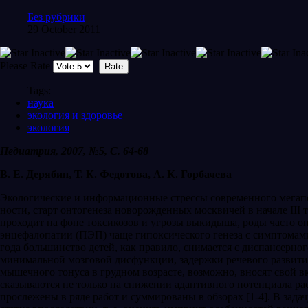
Без рубрики
29 October 2011
Please Rate
Tags:
наука
экология и здоровье
экология
Педиатрия, 2007, №5, С. 64-68
В. Е. Дерябин, Т. К. Федотова, А. К. Горбачева
Экологические и информационные стрессы современного мегапо
ности, старт онтогенеза новорожденных москви­чей в начале II
проходит на фоне токсикозов и угрозы выкидыша, роды часто оп
энцефалопатии (ПЭП) чаще гипоксического генеза с симптома
года большинство де­тей, как правило, снимается с диспансерног
минимальной мозговой дис­функции, задержки речевого развити
мышечного тонуса в грудном возрасте, возможно, вносят свой 
сказываются не только на снижении адаптивного потенциала раст
прослежены в ряде работ и суммированы в обзорах [1-4]. В задач