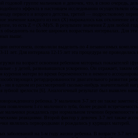
й годовой группе мальчиков и девочек, что, в свою очередь, д
подобного эффекта в настоящем исследовании осуществляли объед
ериоду первого и второго детства, третий — подростко­вому пер
ое значение каждого из них (X) выража­лось как отклонение от 
уппе, то есть Z = (X-M)/S. В результате значения Z для любой г
 их объединять на более широких возрастных интервалах. Для э
нных выше.
дии онтогенеза, позволили выделить по 4 независимых комплек
3-11 лет. Для интервала 12-15 лет эта процедура не проводилас
рузки на возраст освоения ре­бенком моторных показателей (фу
малые - у детей, развивавшихся ускоренно. Он отражает, таким о
ктом курения матери во время бере­менности и немного ассоцииров
способствующих ретардированности двигательного развития ребен
а - ни в одном из рассмотрений сколько-нибудь значительной наг
 зубной зрелости [6]. Анало­гичный результат был выявлен нами 
новорожденного ребенка. У мальчиков 3-7 лет он также заметно 
им появлением 1-го молочно­го зуба, более редкой встречаемост
пные мальчики рождались при нормальном течении беременности и
ческими реакциями. Второй фактор у девочек 3-7 лет также ассо
очки являлись первородками и рождались у курящих матерей.
х заболеваний на 1-м году жизни ребенка. В возрасте 3-7 лет о