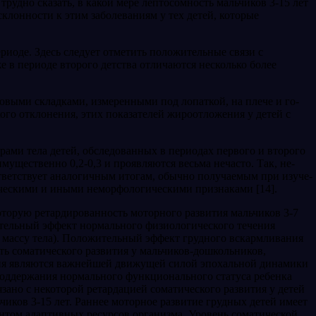
рудно сказать, в ка­кой мере лептосомность мальчиков 3-15 лет
клонности к этим забо­леваниям у тех детей, которые
риоде. Здесь сле­дует отметить положительные связи с
е в периоде второго детства отличаются несколько более
овыми склад­ками, измеренными под лопаткой, на плече и го­
го отклоне­ния, этих показателей жироотложения у детей с
рами тела де­тей, обследованных в периодах первого и второго
мущественно 0,2-0,3 и проявляются весьма нечасто. Так, не­
тветствует ана­логичным итогам, обычно получаемым при изуче­
ческими и иными неморфологическими признаками [14].
оторую ретардированность моторного развития мальчиков 3-7
ительный эффект нормального физиологического течения
и массу тела). Положитель­ный эффект грудного вскармливания
ть соматического развития у мальчиков-дошкольников,
ния являются важнейшей движущей си­лой эпохальной динамики
 поддержания нормального функциональ­ного статуса ребенка
язано с некоторой ретардацией соматического развития у детей
ьчиков 3-15 лет. Раннее моторное развитие грудных детей имеет
ентом адаптивных ресурсов организма. Уровень соматической