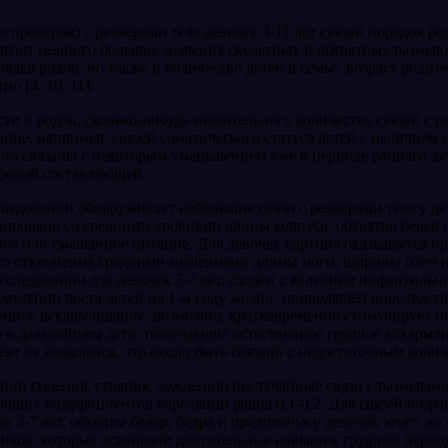
 проверок) с размерами тела девочек 3-11 лет связан порядок ро
уют немного большие значения скелетных и обхватных размеров 
рядка родов, но также и количество детей в семье, возраст родит
о [4, 10, 11].
 и родов, сколько-нибудь значительного количества связей с раз
вание, например, связей сома­тического статуса детей с наличием
йно связаны с некоторым умень­шением уже в периоде раннего д
ровой составляющей.
ледовании обнаруживает не­большие связи с размерами тела у де
циировано со средними уровнями длины корпуса, обхватов бедер 
ое или смешанное питание. Для девочек картина оказывается п
го отклонения средними значениями длины но­ги, ширины плеч и
сле­довании для девочек 3-7 лет, сходен с явлением инфантиль
тимуляции роста де­тей на 1-м году жизни, приводящей впоследс
твенное вскармливание, воз­можно, кратковременно стимулирует 
ако в дальнейшем дети, получавшие ес­тественное грудное вскар
фект не выявлялся, что могло быть свя­зано с недостаточным кол
кций сидения, стояния, хож­дения) неслучайные связи с размерам
вующих коэффициентов кореляции равна 0,1-0,2. Для связей возра
в 3-7 лет, обхваты бедер, бедра и предплечья у девочек этого же
иков, которые осваивали двигатель­ные навыки в грудном период