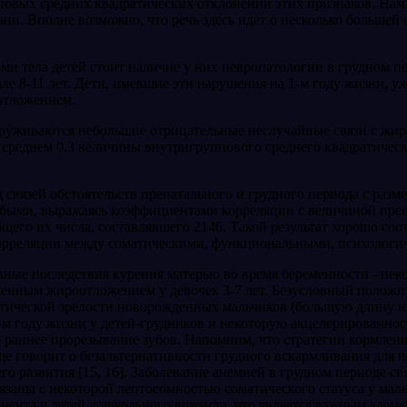
повых средних квадратических откло­нений этих признаков. Нам т
ни. Вполне возможно, что речь здесь идет о несколько большей с
ами тела детей стоит наличие у них невропатологии в грудном пе
е 8-11 лет. Дети, имевшие эти нарушения на 1-м году жизни, уж
отло­жением.
наруживаются небольшие отри­цательные неслучайные связи с жир
среднем 0,3 величины внутригруппового среднего квадратическо
связей обстоятельств пренатального и грудного периода с разме
лабыми, выражаясь коэффициента­ми корреляции с величиной преи
щего их числа, составлявшего 2146. Такой результат хорошо соо
корреляции между соматическими, функциональными, психологи
ные последствия курения ма­терью во время беременности - нек
ышенным жироотложением у девочек 3-7 лет. Безусловный полож
матической зрелости новорожденных мальчи­ков (большую длину 
-м году жизни у детей-грудников и некоторую акцелерированнос
е раннее прорезывание зубов. Напомним, что стратегии кормле
ще гово­рит о безальтернативности грудного вскармлива­ния для
го развития [15, 16]. Заболевание анемией в грудном периоде св
вязаны с некото­рой лептосомностью соматического статуса у мал
ента у детей дошкольного возраста, что является важным эле­м