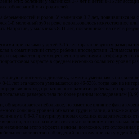
ение этих болезней у мальчиков 3-7 лет и детей 8-15 лет ассоци
их заболеваний у их родителей.
 беременностей и родов. У мальчиков 3-7 лет, появившихся на с
ялся 1-й молочный зуб и реже ис­пользовалось искусственное ил
ит. Напротив, у мальчиков 8-11 лет, появившихся на свет в резул
кими признаками у детей 3-15 лет характеризуются размеры тел
лад в соматический ста­тус ребенка впоследствии. Для массы т
лик и выражается преимущест­венно значениями коэффициентов к
подростковом возрасте в среднем несколько большего уровня разме
етливую и логичную дина­мику, заметно уменьшаясь по своей вел
-11 лет эта частота уменьшает­ся до 46-53%, тогда как на интерв
 определявших ход пренатального развития ребенка, и нарастан
я тотальных размеров тела по более ранним исследованиям [8, 9]
и, обнаруживается неболь­шое, но заметное влияние факта курен
немного больших уровней обхва­тов груди и талии, а также жиро
 величину в 0,6-0,7 внутригрупповых средних квадратических от
е вероятно, что эти различия связаны в основном с несколько бо
е механизмы этого эффекта неясны, возможно, это отложенная р
еболь­шое количество наблюдений по этому признаку у детей 8-1