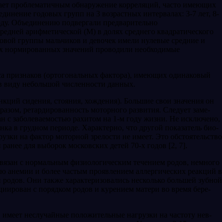
ела­ет проблематичным обнаружение корреляций, часто имеющих
инение годовых групп на 3 возрастных интервалах: 3-7 лет, 8-
иоду. Объединению подвергали предваритель­но
средней арифметической (М) в долях среднего квадратического
одовой группы мальчиков и девочек имели нулевые средние и
тих нормированных зна­чений проводили необходимые
са признаков (ортогональных фактора), имеющих одинаковый
ь в виду небольшой численности данных.
нкций сидения, стояния, хождения). Большие свои значения он
бразом, ретардированность моторного развития. Следует заме­
ан с заболевае­мостью рахитом на 1-м году жизни. Не исключе­но,
ка в грудном периоде. Характерно, что другой показатель био­
рузки на фактор моторной зрелости не имеет. Это обстоятельство
ранее для выборок московских детей 70-х годов [2, 7].
связан с нор­мальным физиологическим течением родов, не­много
ью анемии и бо­лее частым проявлением аллергических реакций в
 родов. Они также характеризовались несколько большей зуб­ной
циирован с по­рядком родов и курением матери во время бере­
н имеет неслу­чайные положительные нагрузки на частоту нев­